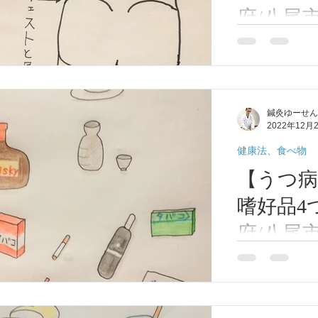
症(アレルギー性鼻炎）
脱毛症
顔面部の症状
耳
府/八尾
府/八尾
こんにちは！。
期障害
肩こり
首痛、肩痛、腕痛、手指痛
便秘、
節の腰痛対策に
八尾/河内
す。 寒くなる
鍼灸ゆー
て硬くなってし
性、のぼせ、むくみ
東洋医学について
呼吸器の症状
鍼灸ゆーせん
冬の季節に多い
ん
2022年12月
季節ではそこま
年冬になると腰が
健康法、食べ物
じ）
膝痛
扁桃腺炎
喘息
リウマチ
【うつ
嗜好品4
府/八尾
府/八尾
こんにちは！。
い嗜好品4つに
八尾/河内
す。 ストレス
鍼灸ゆー
が嗜好品。リラ