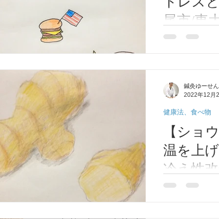
トレスと
尾市/東
尾市/東
こんにちは！ 
トレスについて
河内山本
一般的に知られ
ゆーせ
精神的ストレス
鍼灸ゆーせん
が長期間続くと
2022年12月
のような精神的
ダの中にあるスト
健康法、食べ物
【ショ
温を上げ
冷え性改
八尾市/
こんにちは！今
プ、冷え性に良
尾/河内山
ご紹介します。