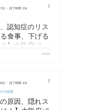
を脅かすことがあります。
27日
読了時間: 2分
けたい嗜好品4つについてお
カフェイン...
、認知症のリス
げる食事、下げる
？】大阪府/八尾
阪市/大阪府/八尾
 今日はうつ病、認知症のリ
事と下げる食事のお話をさせ
阪市/近鉄八尾/河
。 まずはうつ病、認知症の
高安/恩智/鍼灸ゆ
食事についてお話します。
欧米化に伴い、加工食品や脂
鍼灸ゆーせん
26日
読了時間: 2分
に含まれています。このよう
いですが、必要な栄...
ラの症状
の原因、隠れス