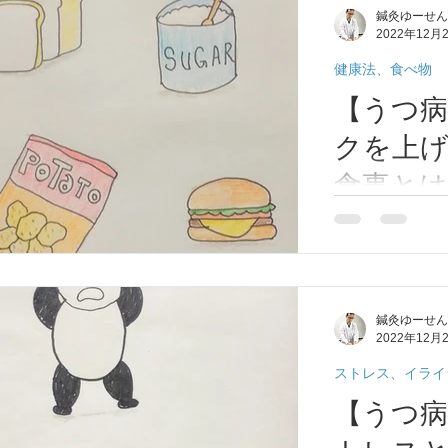
鍼灸ゆーせん
えって脳の健康
ん
2022年12月
それでは気をつ
話をします。 ①
健康法、食べ物
【うつ病
クを上
食事とは
市/東大
こんにちは！。
スクを上げる食
市/東大
ていただきます
内山本/
リスクを上げる
鍼灸ゆーせん
日本人の食事は
ーせん
2022年12月
肪、糖分が大量
な食品は食べやす
ストレス、イライ
【うつ病