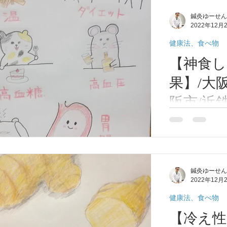
灸ゆー
30%下がると
鍼灸ゆーせん
がると、心やカ
2022年12月
にかかりやすく
ます。...
健康法、食べ物
【神食
果】/大
阪市/近
高安/恩
まさに神食しょ
の効果をお伝え
力がアップ。冷
ザ、感染症、コ
鍼灸ゆーせん
す。 ②脂肪を
2022年12月
が冷えると新陳
しづらくなります
健康法、食べ物
【冷え性