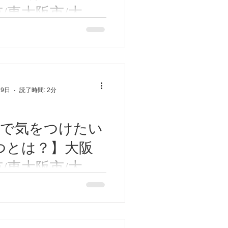
鳴り、難聴
市/東大阪市/大阪
市/東大阪市/近鉄
 今日は東洋医学的、寒い季
下痢、排尿異常
ついてお話させていただきま
山本/高安/恩智/
とカラダもこわばり、緊張し
せん鍼灸ゆーせ
まいますよね！。 特にこの
、過呼吸、過換気症候群
のが腰痛です。 皆様も他の
29日
読了時間: 2分
で気にはならないけども、毎
痛くなることが多い...
病で気をつけたい
つとは？】大阪
市/東大阪市/大阪
市/東大阪市/近鉄
 今回はうつ病で気をつけた
ついてお話させていただきま
山本/高安/恩智/
がたまるとつい欲しくなるの
せん鍼灸ゆーせ
ックスするはずの嗜好品がか