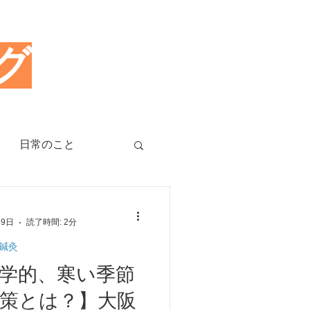
グ
日常のこと
治療のツボ
29日
読了時間: 2分
鍼灸
睡眠障害、不眠症
学的、寒い季節
策とは？】大阪