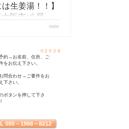
には生姜湯！！】
東大阪市/八尾市/
/河内山本/高安/
寒さが強くなりましたね！。
番辛い季節だと思います。
灸ゆーせん
免疫力が低下して、風邪など
病気になったり、胃腸の病気
©２０２６
す。 今回はおカラダを温め
予約→お名前、住所、ご
件をお伝え下さい。
のレシピをご紹介します。
お問合わせ→ご要件をお
え下さい。
のボタンを押して下さ
！
L 090－1966－8212