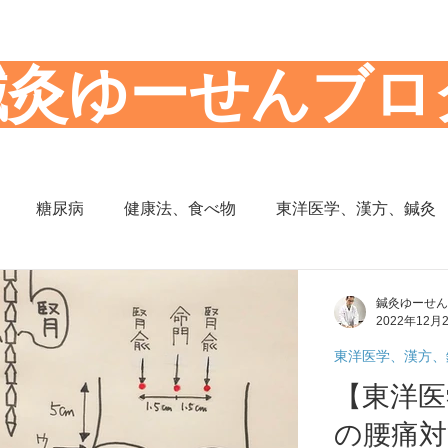
​鍼灸ゆーせんブロ
糖尿病
健康法、食べ物
東洋医学、漢方、鍼灸
思想
からだの働き
背部痛、腰痛、下半身の痛み
鍼灸ゆーせん
2022年12月
東洋医学、漢方、
の症状
頭部の症状
頭痛
夜間尿
小児の症状
【東洋医
の腰痛対