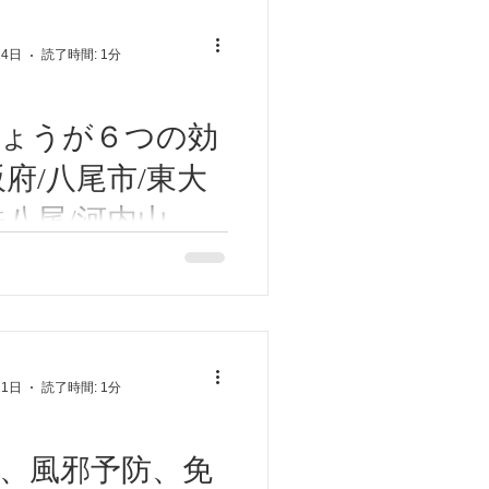
せん
言われています。 免疫力が下
ラダが疲れやすくなる、風邪
24日
読了時間: 1分
なる、病気になりやすくなり
しょうが６つの効
阪府/八尾市/東大
鉄八尾/河内山本/
智/鍼灸ゆーせん
うが！。 今回はしょうが6つ
します。 ①体温を上げ免疫
えを除き風邪インフルエン
ロナウイルス予防に役立ちま
燃焼してダイエット。カラダ
21日
読了時間: 1分
代謝も低下して、脂肪が燃焼
。しょうがの燃焼パ...
、風邪予防、免