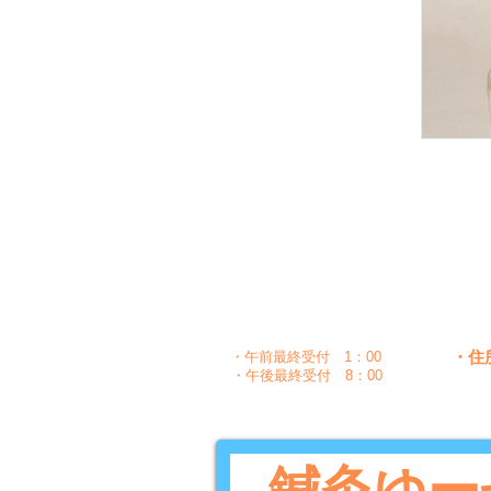
月
時間
〇
午前
10：00～1：30
〇
〇
午後
5：00～8：30
・住
・午前最終受付 1：00
・午後最終受付 8：00
鍼灸ゆー