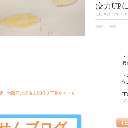
疫力UP
大阪府/
近鉄八尾
12月も深まり
おカラダにも一
恩智/鍼
全身が冷えると
のウイルス性の
火
金
土
水
木
日
になったりしま
・
要
る食べ物生姜湯
〇
〇
〇
〇
〇
✖
(材料)...
・
〇
〇
〇
✖
✖
伝
所
大阪府八尾市上尾町３丁目６４－８
下
い
TE
せんブログ