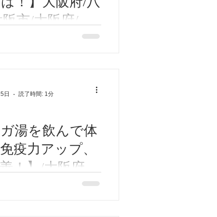
は！】大阪府/八
大阪市/大阪府/八
大阪市/近鉄八尾/
今回はうつ病の原因、隠れス
お話させていただきます。
/高安/恩智/鍼灸
ている、うつ病の原因は強い
ん
です。 強い精神的ストレス
、うつ病になります！。 こ
25日
読了時間: 1分
なストレスが起こると、カラ
レスホルモン(コル...
ウガ湯を飲んで体
免疫力アップ、
善！】/大阪府/
東大阪市/近鉄八
回は体温を上げ免疫力アッ
い「ショウガ湯」の作り方を
本/高安/恩智/鍼
 体温が1度下がると免疫力が