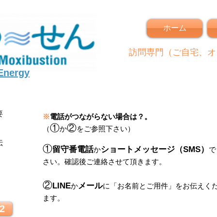
ホーム
訪問専門（ご自宅、オ
 Energy
要
※
電話がつながらない場合は？。
①
②
（
か
をご参照下さい）
伝
①
留守番電話
ショートメッセージ（SMS）
か
で
さい。
確認後ご連絡させて頂きます。
！
②
LINE
メール
か
に
「
お名前とご用件
」
をお伝えく
ます。
2