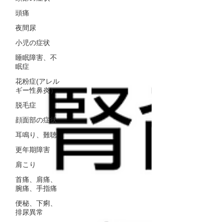
頭痛
夜間尿
小児の症状
睡眠障害、不
眠症
花粉症(アレル
ギー性鼻炎）
脱毛症
顔面部の症状
耳鳴り、難聴
更年期障害
肩こり
首痛、肩痛、
腕痛、手指痛
便秘、下痢、
排尿異常