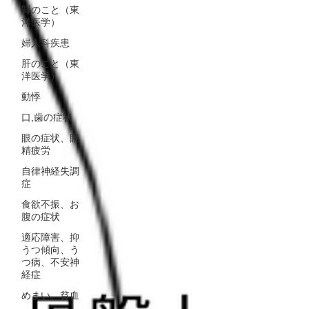
腎のこと（東
洋医学）
婦人科疾患
肝のこと（東
洋医学）
動悸
口,歯の症状
眼の症状、眼
精疲労
自律神経失調
症
食欲不振、お
腹の症状
適応障害、抑
うつ傾向、う
つ病、不安神
経症
めまい、貧血