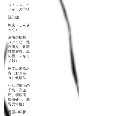
ストレス、イ
ライラの症状
認知症
鍼灸（しんき
ゅう）
皮膚の症状
（アトピー性
皮膚炎、化膿
性皮膚炎、魚
の目、デキモ
ノ類）
家で出来るお
灸（おきゅ
う）健康法
生活習慣病の
予防（高血
圧、糖尿病、
動脈硬化、脂
質異常症）
胃腸の症状