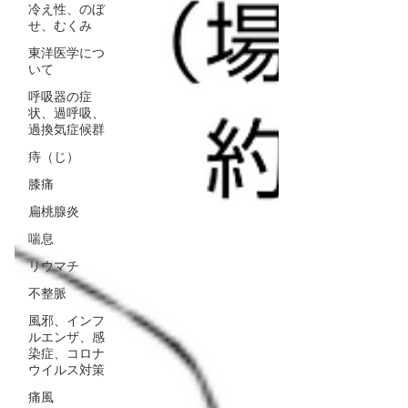
冷え性、のぼ
せ、むくみ
東洋医学につ
いて
呼吸器の症
状、過呼吸、
過換気症候群
痔（じ）
膝痛
扁桃腺炎
喘息
リウマチ
不整脈
風邪、インフ
ルエンザ、感
染症、コロナ
ウイルス対策
痛風