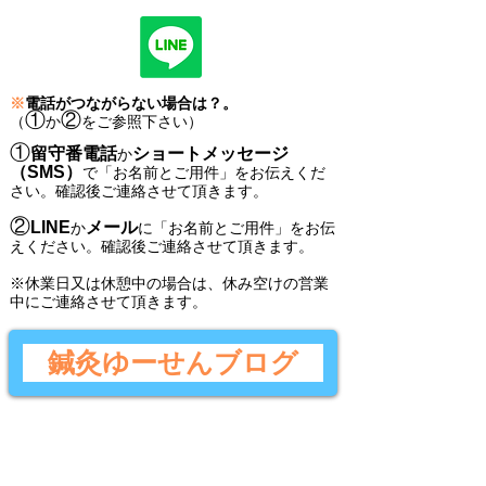
※
電話がつながらない場合は？。
①
②
（
か
をご参照下さい）
①
留守番電話
ショートメッセージ
か
（SMS）
で
「
お名前とご用件
」
をお伝えくだ
さい。
確認後ご連絡させて頂きます。
②
LINE
メール
か
に
「
お名前とご用件
」
をお伝
えください。
確認後
ご連絡させて頂きます。
​※休業日又は休憩中の場合は、休み空けの営業
中にご連絡させて頂きます。
鍼灸ゆーせんブログ