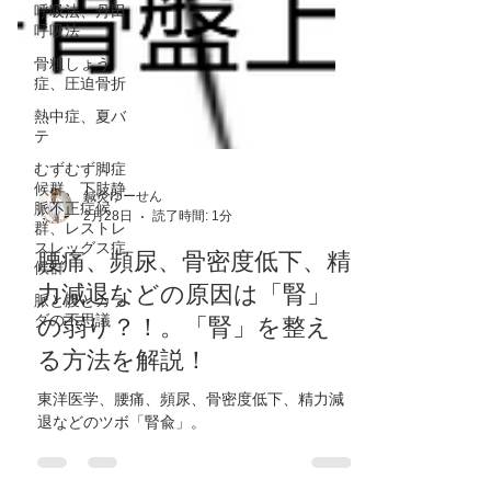
呼吸法、丹田
呼吸法
骨粗しょう
症、圧迫骨折
熱中症、夏バ
テ
むずむず脚症
候群、下肢静
脈不正症候
群、レストレ
スレッグス症
鍼灸ゆーせん
候群
2月28日
読了時間: 1分
脈と腹とカラ
腰痛、頻尿、骨密度低下、精
ダの不思議
力減退などの原因は「腎」
の弱り？！。「腎」を整え
る方法を解説！
東洋医学、腰痛、頻尿、骨密度低下、精力減
退などのツボ「腎兪」。