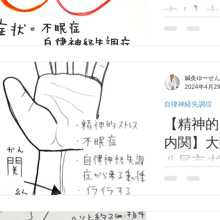
症(アレルギー性鼻炎）
脱毛症
顔面部の症状
耳
す！】大
八尾市/
東洋医学での「
期障害
肩こり
首痛、肩痛、腕痛、手指痛
便秘、
く、気の巡り・
河内山本
ます。 ストレ
医学/ 
が弱ると気と血
性、のぼせ、むくみ
東洋医学について
呼吸器の症状
鍼灸ゆーせん
調症、イライラ
灸ゆー
2024年4月2
安定、食欲不振
レ、肩こり、頭
自律神経失調症
じ）
膝痛
扁桃腺炎
喘息
リウマチ
【精神
内関】大
八尾市/
河内山本
精神的ストレス
神経失調症）ス
医学/ 
ラ、不眠症など
灸ゆー