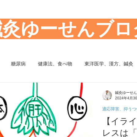
​鍼灸ゆーせんブロ
糖尿病
健康法、食べ物
東洋医学、漢方、鍼灸
思想
からだの働き
背部痛、腰痛、下半身の痛み
鍼灸ゆーせん
2024年4月3
適応障害、抑うつ
の症状
頭部の症状
頭痛
夜間尿
小児の症状
【イラ
レスは「