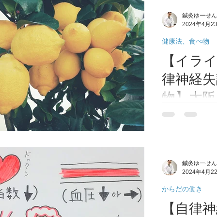
症/鍼灸
鍼灸ゆーせん
2024年4月2
健康法、食べ物
【イラ
律神経失
物】大阪
尾市/柏
イライラ、スト
神経が過剰に働
内山本/
症で交感神経が
学/ 自
状は、不眠症、
鍼灸ゆーせん
はイライラ、ス
ゆーせ
2024年4月2
します。 それ
す。東洋医学で
からだの働き
【自律神