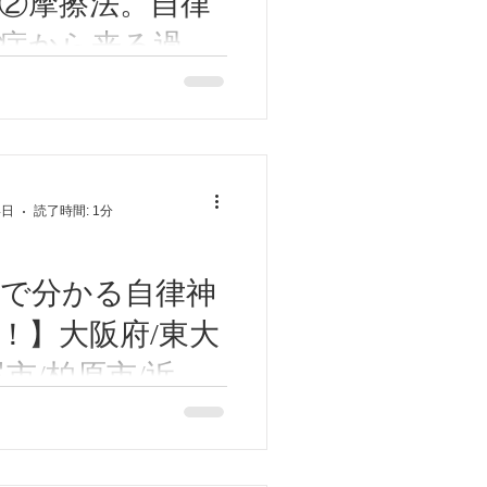
②摩擦法。自律
症から来る過呼
気症候群)を整え
方「中波浪息」②摩擦法 自
ら来る過呼吸(過換気症候群)
府/東大阪市/八
①と②を10回程を目安に行っ
原市/近鉄八尾/河
① その② (参考資料:丹田を
」になる|鈴木光弥)
高安/恩智/東洋医
4日
読了時間: 1分
律神経失調症/鍼灸
ん
で分かる自律神
！】大阪府/東大
尾市/柏原市/近鉄
山本/高安/恩智/
自律神経簡単図です。
/ 自律神経失調