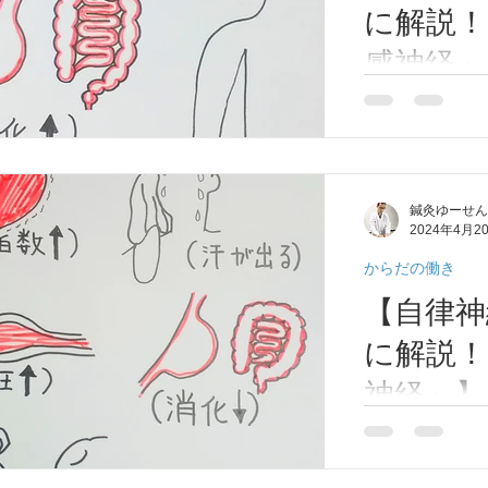
に解説！
感神経」
市/八尾
自律神経は、「
に分けられ、そ
尾/河内山
す。交感神経は
洋医学/
神経は休息やリ
鍼灸ゆーせん
今回は「副交感
鍼灸ゆー
2024年4月2
す。 (副交感神経
からだの働き
【自律神
に解説！
神経」】
市/八尾
自律神経は、「
に分けられ、そ
尾/河内山