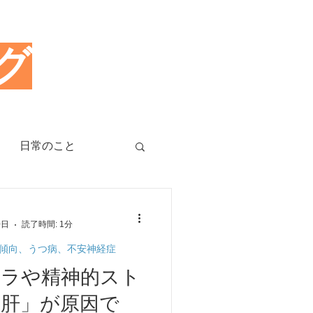
グ
日常のこと
治療のツボ
0日
読了時間: 1分
傾向、うつ病、不安神経症
睡眠障害、不眠症
イラや精神的スト
肝」が原因で