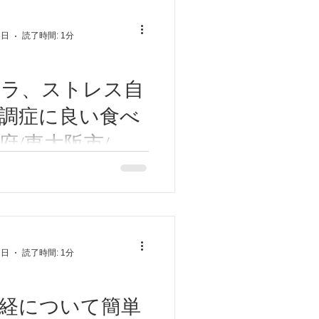
ゆーせん
3日
読了時間: 1分
イラ、ストレス自
調症に良い食べ
府/東大阪市/八
原市/近鉄八尾/河
レスが続いている状態は交感
いています。 自律神経失調
高安/恩智/東洋医
過剰に働いている時に多い症
律神経失調症/鍼灸
筋肉の痙攣などです。 今回
トレスに良い食べ物をご紹介
ん
2日
読了時間: 1分
は「酸味」のある食べ物で
は「酸味」の食べ物は血...
経について簡単