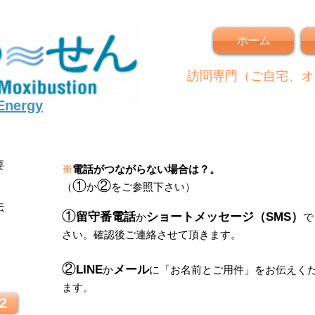
ホーム
訪問専門（ご自宅、オ
 Energy
要
※
電話がつながらない場合は？。
①
②
（
か
をご参照下さい）
伝
①
留守番電話
ショートメッセージ（SMS）
か
で
さい。
確認後ご連絡させて頂きます。
！
②
LINE
メール
か
に
「
お名前とご用件
」
をお伝えく
ます。
2