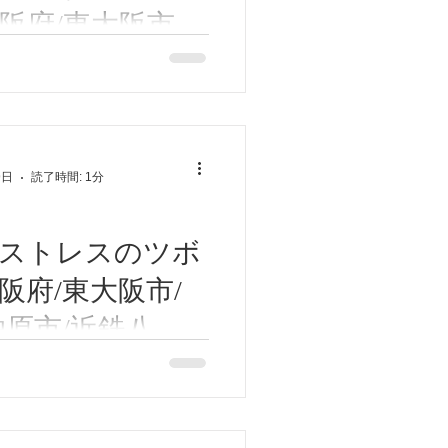
鳴り、難聴
阪府/東大阪市/
柏原市/近鉄八尾/
肝」とは肝臓そのものではな
下痢、排尿異常
感情・血の働きなどを調節し
/高安/恩智/東洋
ス・怒り・緊張などで「肝」
自律神経失調症/鍼
の巡りが悪くなり自律神経失
、過呼吸、過換気症候群
、不眠症、落ち込み、情緒不
せん
9日
読了時間: 1分
・、動悸、手足の冷えシビ
痛・めまい、目の病気な...
的ストレスのツボ
阪府/東大阪市/
柏原市/近鉄八尾/
/高安/恩智/東洋
のツボ内関(ないかん)。 自律
トレスから来る動悸、イライ
自律神経失調症/鍼
にも使用するツボです。
せん