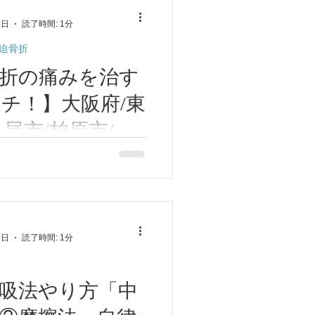
8日
読了時間: 1分
迫骨折
折の痛みを治す
チ！】大阪府/東
八尾市/柏原市/近
河内山本/高安/恩
を治すストレッチの やり方
2つ やり方① やり方② やり
医学/ 自律神経失
回行いましょう。
灸ゆーせん
5日
読了時間: 1分
吸法やり方「中