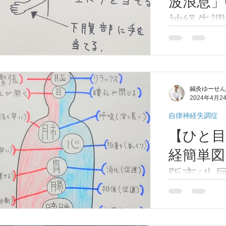
波浪息」
神経失調
吸(過換
丹田呼吸法やり
律神経失調症か
る】大阪
を整える その
尾市/柏
て下さい。 その
鍼灸ゆーせん
創って「腹の人
内山本/
2024年4月2
学/ 自
自律神経失調症
ゆーせ
【ひと目
経簡単図
阪市/八
八尾/河内
ひと目で分かる
東洋医学