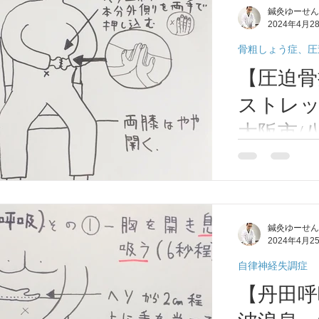
鍼灸ゆーせん
2024年4月2
骨粗しょう症、圧
【圧迫骨
ストレッ
大阪市/
鉄八尾/
圧迫骨折の痛み
です。 やり方は
智/東洋
方①②を毎日3
調症/鍼
鍼灸ゆーせん
2024年4月2
自律神経失調症
【丹田呼