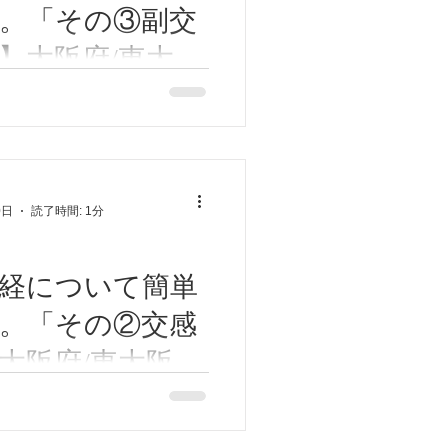
。「その③副交
】大阪府/東大阪
市/柏原市/近鉄八
交感神経」と「副交感神経」
れぞれが異なる働きをしま
本/高安/恩智/東
活動するときに働く。副交感
 自律神経失調症/
ラックスをするときに働く。
神経」についてお話をしま
せん
0日
読了時間: 1分
の働き)...
経について簡単
。「その②交感
大阪府/東大阪
市/柏原市/近鉄八
交感神経」と「副交感神経」
れぞれが異なる働きをしま
本/高安/恩智/東