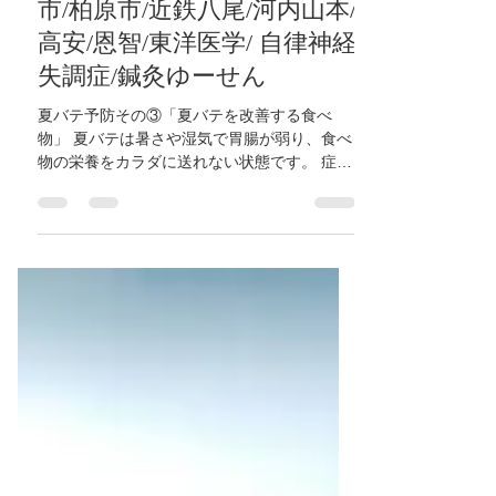
鍼灸ゆーせん
2024年7月22日
読了時間: 1分
【夏バテ予防その③「夏バ
テを改善する食べ物梅干
し」】大阪府/東大阪市/八尾
市/柏原市/近鉄八尾/河内山本/
高安/恩智/東洋医学/ 自律神経
失調症/鍼灸ゆーせん
夏バテ予防その③「夏バテを改善する食べ
物」 夏バテは暑さや湿気で胃腸が弱り、食べ
物の栄養をカラダに送れない状態です。 症状
は食欲不振、頭重感、頭痛、めまい、倦怠
感、下痢、口の粘つきなど。 ・梅干し 梅干し
は薬食同源の食べ物の代表格です。...