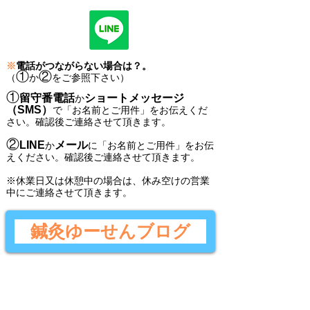
※
電話がつながらない場合は？。
①
②
（
か
をご参照下さい）
①
留守番電話
ショートメッセージ
か
（SMS）
で
「
お名前とご用件
」
をお伝えくだ
さい。
確認後ご連絡させて頂きます。
②
LINE
メール
か
に
「
お名前とご用件
」
をお伝
えください。
確認後
ご連絡させて頂きます。
​※休業日又は休憩中の場合は、休み空けの営業
中にご連絡させて頂きます。
鍼灸ゆーせんブログ