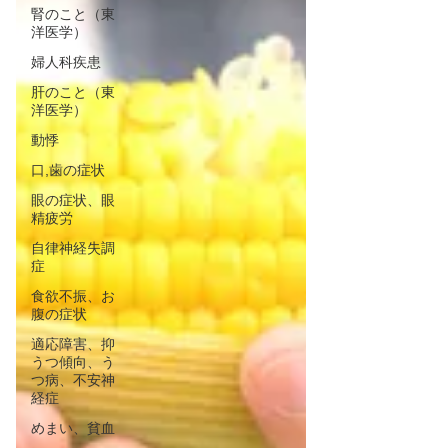
腎のこと（東
洋医学）
婦人科疾患
肝のこと（東
洋医学）
動悸
口,歯の症状
眼の症状、眼
精疲労
自律神経失調
症
食欲不振、お
腹の症状
適応障害、抑
うつ傾向、う
つ病、不安神
経症
めまい、貧血