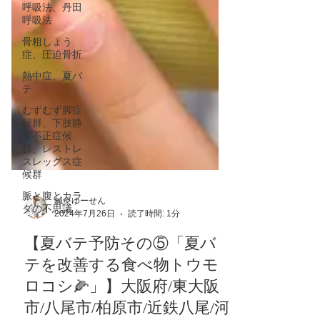
呼吸法、丹田
呼吸法
骨粗しょう
症、圧迫骨折
熱中症、夏バ
テ
むずむず脚症
候群、下肢静
脈不正症候
群、レストレ
スレッグス症
候群
脈と腹とカラ
ダの不思議
鍼灸ゆーせん
2024年7月26日
読了時間: 1分
【夏バテ予防その⑤「夏バ
テを改善する食べ物トウモ