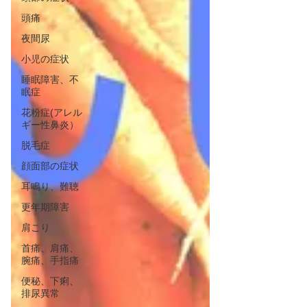
頭痛
夜間尿
小児の症状
睡眠障害、不
眠症
花粉症(アレル
ギー性鼻炎）
脱毛症
顔面部の症状
耳鳴り、難聴
更年期障害
肩こり
首痛、肩痛、
腕痛、手指痛
便秘、下痢、
排尿異常