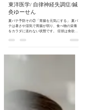
鍼灸ゆーせん
2024年7月18日
読了時間: 1分
【夏バテ予防その②胃腸を
元気にする「東洋医学」】大
阪府/東大阪市/八尾市/柏原市/
近鉄八尾/河内山本/高安/恩智/
東洋医学/ 自律神経失調症/鍼
灸ゆーせん
夏バテ予防その②「胃腸を元気にする」 夏バ
テは暑さや湿気で胃腸が弱り、食べ物の栄養
をカラダに送れない状態です。 症状は食欲不
振、頭重感、頭痛、めまい、倦怠感、下痢、
口の粘つきなど。 ・胃腸を元気にする方法 胃
腸の中に湿気が停滞した状態が夏バテです。
胃腸に湿気が停滞すると消化...