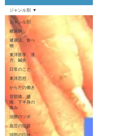
ジャンル別
ジャンル別
糖尿病
健康法、食べ
物
東洋医学、漢
方、鍼灸
日常のこと
東洋思想
からだの働き
背部痛、腰
痛、下半身の
痛み
治療のツボ
血圧の症状
頭部の症状