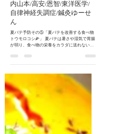
ロコシ🌽」】大阪府/東大阪
市/八尾市/柏原市/近鉄八尾/河
内山本/高安/恩智/東洋医学/
自律神経失調症/鍼灸ゆーせ
ん
夏バテ予防その⑤「夏バテを改善する食べ物
トウモロコシ🌽」 夏バテは暑さや湿気で胃腸
が弱り、食べ物の栄養をカラダに送れない状
態です。 症状は食欲不振、頭重感、頭痛、め
まい、倦怠感、下痢、口の粘つきなど。 ・ト
ウモロコシ トウモロコシは胃腸を整え、胃腸
の余分な水分を出してくれ...