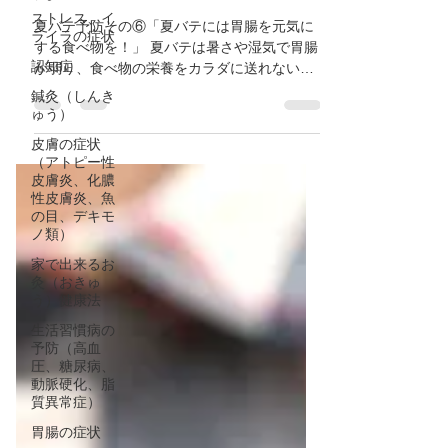
ストレス、イ
ん
ライラの症状
夏バテ予防その⑥「夏バテには胃腸を元気に
認知症
する食べ物を！」 夏バテは暑さや湿気で胃腸
鍼灸（しんき
が弱り、食べ物の栄養をカラダに送れない状
ゅう）
態です。 症状は食欲不振、頭重感、頭痛、め
皮膚の症状
まい、倦怠感、下痢、口の粘つきなど。 ・胃
（アトピー性
腸を元気にする食べ物 ①ねばねば類 オクラ、
皮膚炎、化膿
山芋、納豆。 ②発酵食品...
性皮膚炎、魚
の目、デキモ
ノ類）
家で出来るお
灸（おきゅ
う）健康法
生活習慣病の
予防（高血
圧、糖尿病、
動脈硬化、脂
質異常症）
胃腸の症状