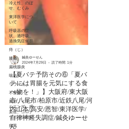
冷え性、のぼ
せ、むくみ
東洋医学につ
いて
呼吸器の症
状、過呼吸、
過換気症候群
痔（じ）
膝痛
扁桃腺炎
鍼灸ゆーせん
2024年7月29日
読了時間: 1分
喘息
【夏バテ予防その⑥「夏バ
リウマチ
テには胃腸を元気にする食
不整脈
べ物を！」】大阪府/東大阪
風邪、インフ
ルエンザ、感
市/八尾市/柏原市/近鉄八尾/河
染症、コロナ
ウイルス対策
内山本/高安/恩智/東洋医学/
痛風
自律神経失調症/鍼灸ゆーせ