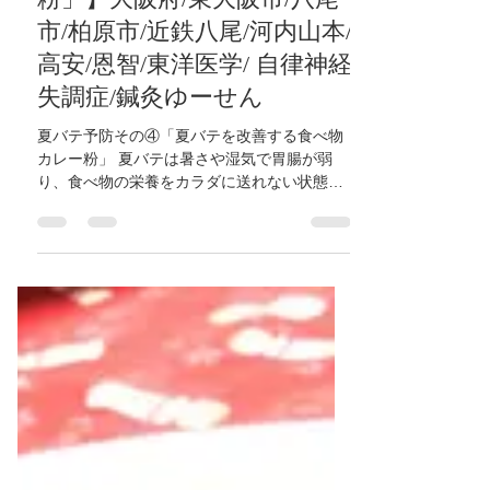
2024年7月25日
読了時間: 1分
【夏バテ予防その④「夏バ
テを改善する食べ物カレー
粉」】大阪府/東大阪市/八尾
市/柏原市/近鉄八尾/河内山本/
高安/恩智/東洋医学/ 自律神経
失調症/鍼灸ゆーせん
夏バテ予防その④「夏バテを改善する食べ物
カレー粉」 夏バテは暑さや湿気で胃腸が弱
り、食べ物の栄養をカラダに送れない状態で
す。 症状は食欲不振、頭重感、頭痛、めま
い、倦怠感、下痢、口の粘つきなど。 ・カレ
ー粉 カレー粉は胃腸を温めたり、湿気を取り
食欲を促進します。...