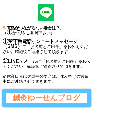
※
電話がつながらない場合は？。
①
②
（
か
をご参照下さい）
①
留守番電話
ショートメッセージ
か
（SMS）
で
「
お名前とご用件
」
をお伝えくだ
さい。
確認後ご連絡させて頂きます。
②
LINE
メール
か
に
「
お名前とご用件
」
をお伝
えください。
確認後
ご連絡させて頂きます。
​※休業日又は休憩中の場合は、休み空けの営業
中にご連絡させて頂きます。
鍼灸ゆーせんブログ