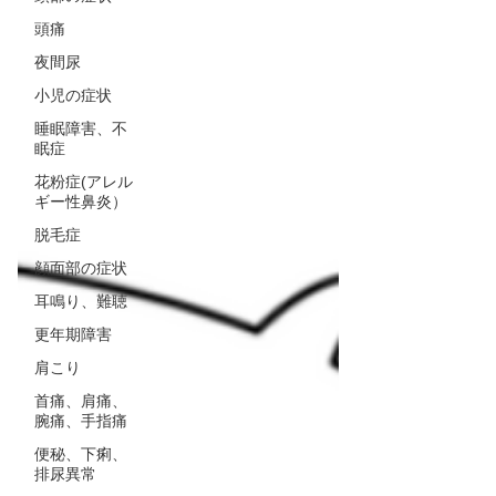
頭痛
夜間尿
小児の症状
睡眠障害、不
眠症
花粉症(アレル
ギー性鼻炎）
脱毛症
顔面部の症状
耳鳴り、難聴
更年期障害
肩こり
首痛、肩痛、
腕痛、手指痛
便秘、下痢、
排尿異常