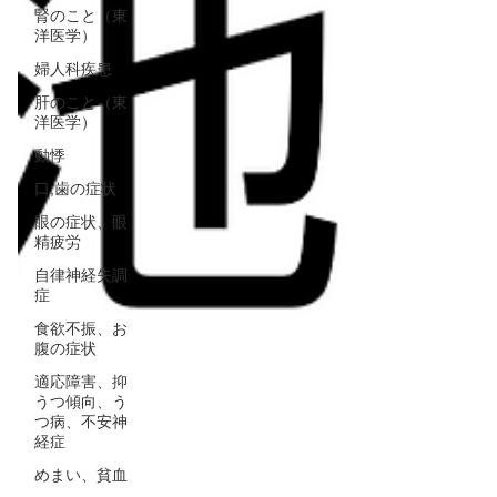
腎のこと（東
洋医学）
婦人科疾患
肝のこと（東
洋医学）
動悸
口,歯の症状
眼の症状、眼
精疲労
自律神経失調
症
食欲不振、お
腹の症状
適応障害、抑
うつ傾向、う
つ病、不安神
経症
めまい、貧血