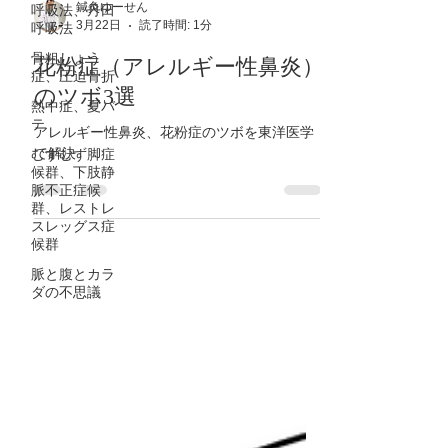
呼吸法、丹田
呼吸法
鍼灸ゆーせん
骨粗しょう
3月22日
読了時間: 1分
症、圧迫骨折
花粉症（アレルギー性鼻炎）
熱中症、夏バ
テ
のツボ3選
むずむず脚症
候群、下肢静
アレルギー性鼻炎、花粉症のツボを東洋医学
脈不正症候
で解決
群、レストレ
スレッグス症
候群
脈と腹とカラ
ダの不思議