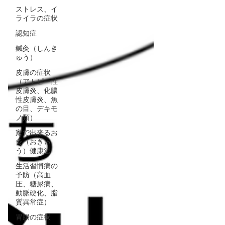
ストレス、イ
ライラの症状
認知症
鍼灸（しんき
ゅう）
皮膚の症状
（アトピー性
皮膚炎、化膿
性皮膚炎、魚
の目、デキモ
ノ類）
家で出来るお
灸（おきゅ
う）健康法
生活習慣病の
予防（高血
圧、糖尿病、
動脈硬化、脂
質異常症）
胃腸の症状