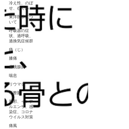
冷え性、のぼ
せ、むくみ
東洋医学につ
いて
呼吸器の症
状、過呼吸、
過換気症候群
痔（じ）
膝痛
扁桃腺炎
喘息
リウマチ
不整脈
風邪、インフ
ルエンザ、感
染症、コロナ
ウイルス対策
痛風