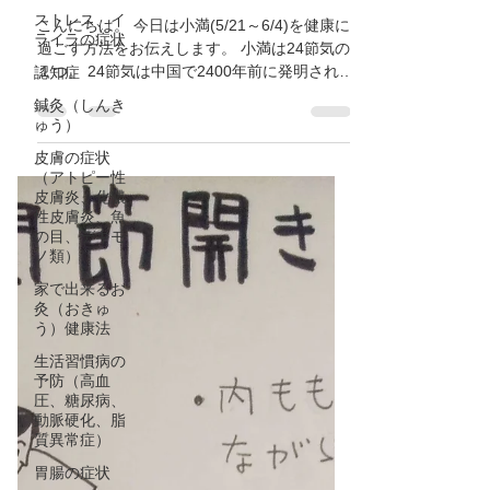
ストレス、イ
安/恩智/鍼灸ゆーせん
ライラの症状
こんにちは。 今日は小満(5/21～6/4)を健康に
認知症
過ごす方法をお伝えします。 小満は24節気の
鍼灸（しんき
１つ。 24節気は中国で2400年前に発明され、
ゅう）
季節を1年の中で24分割する方法です。 24節
気にはその節気に応じた過ごし方があり、古
皮膚の症状
（アトピー性
代中国の人は、節気を意識して健康を守って
皮膚炎、化膿
いた...
性皮膚炎、魚
の目、デキモ
ノ類）
家で出来るお
灸（おきゅ
う）健康法
生活習慣病の
予防（高血
圧、糖尿病、
動脈硬化、脂
質異常症）
胃腸の症状