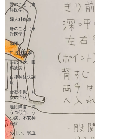
腎のこと（東
洋医学）
婦人科疾患
肝のこと（東
洋医学）
動悸
口,歯の症状
眼の症状、眼
精疲労
自律神経失調
症
食欲不振、お
腹の症状
適応障害、抑
うつ傾向、う
つ病、不安神
経症
めまい、貧血