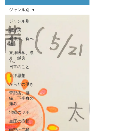
ジャンル別
ジャンル別
糖尿病
健康法、食べ
物
東洋医学、漢
方、鍼灸
日常のこと
東洋思想
からだの働き
背部痛、腰
痛、下半身の
痛み
治療のツボ
血圧の症状
頭部の症状