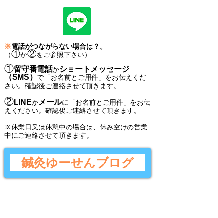
※
電話がつながらない場合は？。
①
②
（
か
をご参照下さい）
①
留守番電話
ショートメッセージ
か
（SMS）
で
「
お名前とご用件
」
をお伝えくだ
さい。
確認後ご連絡させて頂きます。
②
LINE
メール
か
に
「
お名前とご用件
」
をお伝
えください。
確認後
ご連絡させて頂きます。
​※休業日又は休憩中の場合は、休み空けの営業
中にご連絡させて頂きます。
鍼灸ゆーせんブログ