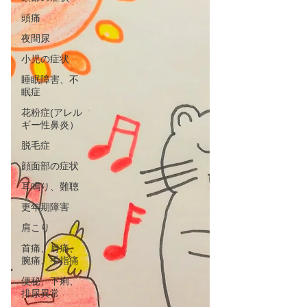
頭痛
夜間尿
小児の症状
睡眠障害、不
眠症
花粉症(アレル
ギー性鼻炎）
脱毛症
顔面部の症状
耳鳴り、難聴
更年期障害
肩こり
首痛、肩痛、
腕痛、手指痛
便秘、下痢、
排尿異常