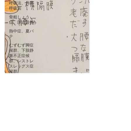
呼吸法、丹田
呼吸法
骨粗しょう
症、圧迫骨折
熱中症、夏バ
テ
むずむず脚症
候群、下肢静
脈不正症候
群、レストレ
スレッグス症
候群
脈と腹とカラ
ダの不思議