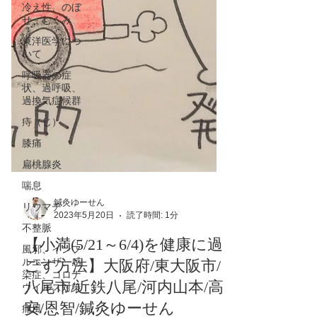
冷え性、のぼ
せ、むくみ
東洋医学につ
いて
呼吸器の症
状、過呼吸、
過換気症候群
痔（じ）
膝痛
扁桃腺炎
喘息
リウマチ
不整脈
鍼灸ゆーせん
2023年5月20日
読了時間: 1分
風邪、インフ
ルエンザ、感
【小満(5/21～6/4)を健康に過
染症、コロナ
ウイルス対策
ごす方法】大阪府/東大阪市/
痛風
八尾市/近鉄八尾/河内山本/高