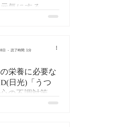
鳴り、難聴
を元気にする
と便秘解消法！ 「腸がココ
下痢、排尿異常
気にする①」 便秘は腸内環
倦怠感、食欲不振、頭痛、イ
な不調のもとになります。
、過呼吸、過換気症候群
食物繊維が大事です。 食物
28日
読了時間: 1分
を促す働きがあります。...
ロの栄養に必要な
D(日光)「うつ
心の不調対策
に必要なビタミンD(日光)」
の不調対策⑭ お菓子やジュ
けでうつ傾向など精神状態が
ります。また血糖値の乱高下