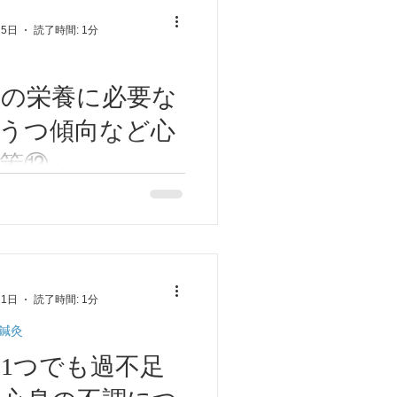
います。 うつ傾向の他、パ
25日
読了時間: 1分
DHD、不安神経症、自律神経
も当てはまり...
ロの栄養に必要な
うつ傾向など心
策⑬」
の不調対策⑬ 「ココロの栄
！」 お菓子やジュースをや
傾向など精神状態が緩和する
また血糖値の乱高下や腸内環
 うつ傾向の他、パニック障
21日
読了時間: 1分
不安神経症、自律神経失調症な
まります。...
鍼灸
1つでも過不足