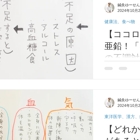
鍼灸ゆーせん
や腸内環境も整
2024年10月
ニック障害、A
失調症などの症状
健康法、食べ物
【ココ
亜鉛！「
の不調対
うつ傾向など心
養に必要な亜鉛
めるだけでうつ
事があります。
鍼灸ゆーせん
境も整います。
2024年10月
害、ADHD、
どの症状も当ては
東洋医学、漢方、
【どれか