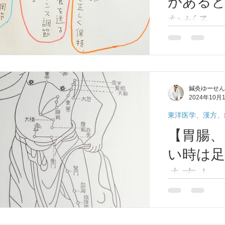
がある
ながる
「気」「
優しく学ぼう東
足があると心身
いて】
する「気」「血
医学①
学では体を構成
鍼灸ゆーせん
とらえています
2024年10月
バランス良く整
ます。...
東洋医学、漢方、
【胃腸、
い時は
ます！。
ボ】経絡
食欲不振、便秘
「脾の経絡とツ
脾の経絡とツボ