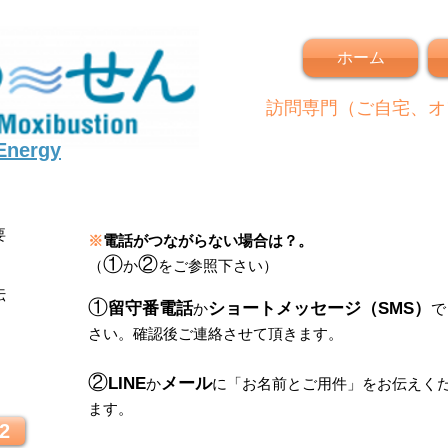
ホーム
訪問専門（ご自宅、オ
 Energy
要
※
電話がつながらない場合は？。
①
②
（
か
をご参照下さい）
伝
①
留守番電話
ショートメッセージ（SMS）
か
で
さい。
確認後ご連絡させて頂きます。
！
②
LINE
メール
か
に
「
お名前とご用件
」
をお伝えく
ます。
2