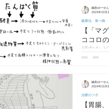
ながっています
鍼灸ゆーせん
時に、足のツボ
2024年10月
の経絡とツボがあ
健康法、食べ物
【「マ
ココロ
傾向など
⑫】大阪
⑫うつ傾向など
ム不足がココロ
尾市/柏
ースをやめるだ
内山本/
緩和する事があ
鍼灸ゆーせん
や腸内環境も整
学/ 自
2024年10月
ニック障害、A
ゆーせ
失調症などの症状
治療のツボ
【胃腸、