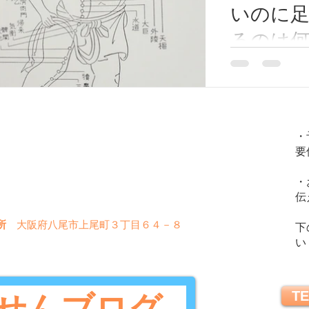
いのに
るのは
「胃の経
食欲不振、便秘
「胃の経絡とツ
阪府/東
胃の経絡とツボ
原市/近
つながっていま
火
金
土
水
木
日
に、足のツボに
・
高安/恩智
要
経絡とツボがある
〇
〇
〇
神経失調
〇
〇
✖
・
〇
〇
〇
✖
✖
伝
所
大阪府八尾市上尾町３丁目６４－８
下
い
TE
せんブログ