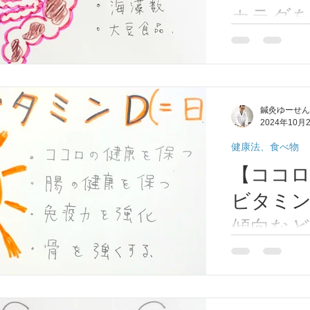
症(アレルギー性鼻炎）
脱毛症
顔面部の症状
耳
カラダ
①」】
便秘は万病のも
期障害
肩こり
首痛、肩痛、腕痛、手指痛
便秘、
ロとカラダを元
境を悪化させ、
ライラなど様々
性、のぼせ、むくみ
東洋医学について
呼吸器の症状
鍼灸ゆーせん
・便秘解消には
2024年10月
繊維は腸の動き
健康法、食べ物
じ）
膝痛
扁桃腺炎
喘息
リウマチ
【ココ
ビタミン
傾向など
⑭」】
「ココロの栄養
うつ傾向など心
ースをやめるだ
緩和する事があ