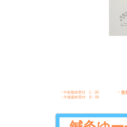
月
時間
〇
午前
10：00～1：30
〇
〇
午後
5：00～8：30
・住
・午前最終受付 1：00
・午後最終受付 8：00
鍼灸ゆー