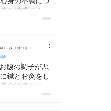
と心身の不調につ
。体を構成する
血」「水」につ
洋医学① どれか1つでも過不
の不調につながる。体を構成
優しく学ぼう東洋
」「水」について。 東洋医
する要素を「気、血、水」で
。 これら「気、血、水」が
16日
読了時間: 1分
えば心身の健康な状態と言え
鍼灸
お腹の調子が悪
足に鍼とお灸をし
脾の経絡とツ
とツボ④
下痢、腹部膨満感などの時は
ボ」に鍼灸治療をします。
は足先から始まり、口までつ