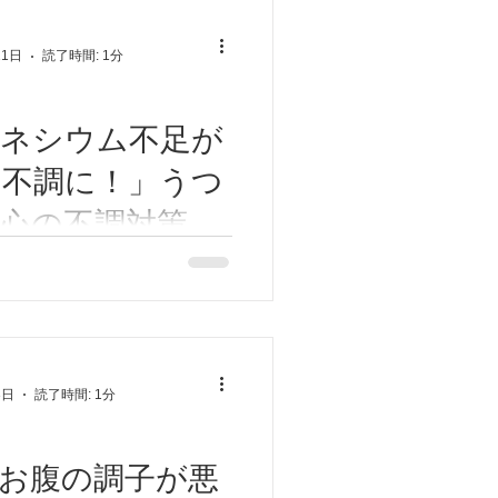
。 胃腸、お腹の調子が悪い
に鍼灸をする理由は、足に脾
11日
読了時間: 1分
るためです。...
グネシウム不足が
の不調に！」うつ
心の不調対策
府/東大阪市/八
心の不調対策 「マグネシウ
の不調に！」 お菓子やジュ
原市/近鉄八尾/河
けでうつ傾向など精神状態が
高安/恩智/東洋医
ります。また血糖値の乱高下
います。 うつ傾向の他、パ
律神経失調症/鍼灸
3日
読了時間: 1分
DHD、不安神経症、自律神経
ん
も当てはまります...
お腹の調子が悪