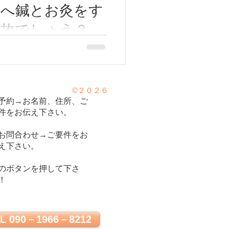
足へ鍼とお灸をす
何故でしょう？。
絡とツボ」】大
下痢、腹部膨満感などの時は
ボ」に鍼灸治療をします。
大阪市/八尾市/柏
は目から始まり、足の先まで
鉄八尾/河内山本/
す。 胃腸の調子が悪い時
©２０２６
鍼灸をする理由は、足に胃の
予約→お名前、住所、ご
/東洋医学/ 自律
件をお伝え下さい。
ためです。...
症/鍼灸ゆーせん
お問合わせ→ご要件をお
え下さい。
のボタンを押して下さ
！
L 090－1966－8212