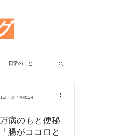
グ
日常のこと
治療のツボ
31日
読了時間: 1分
睡眠障害、不眠症
万病のもと便秘
「腸がココロと