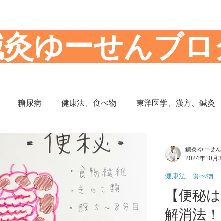
​鍼灸ゆーせんブロ
糖尿病
健康法、食べ物
東洋医学、漢方、鍼灸
思想
からだの働き
背部痛、腰痛、下半身の痛み
鍼灸ゆーせん
2024年10月
健康法、食べ物
の症状
頭部の症状
頭痛
夜間尿
小児の症状
【便秘は
解消法！