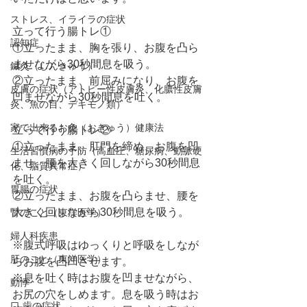
ストレス、イライラの症状
立って行う腸トレ①
認知症
①立ったまま、胸を張り、お腹を凸ら
ませながら30秒間息を吸う。
鍼灸（しんきゅう）
②立ったまま、前屈みになり、お腹を
皮膚の症状（アトピー性皮膚炎、化膿性皮膚
凹ませながら30秒間息を吐く。
炎、魚の目、デキモノ類）
家で出来るお灸（おきゅう）健康法
立って行う腸トレ②
①立ったまま、肛門を締め、お腹を凹
生活習慣病の予防（高血圧、糖尿病、動脈硬
ませ、腰を大きく回しながら30秒間息
化、脂質異常症）
を吐く。
胃腸の症状
②立ったまま、お腹を凸らませ、腰を
大きく回しながら30秒間息を吸う。
腎のこと（東洋医学）
婦人科疾患
※腹式呼吸はゆっくりと呼吸をしなが
肝のこと（東洋医学）
らお腹を凸凹させます。
※息を吐く時はお腹を凹ませながら、
動悸
お尻の穴をしめます。息を吸う時はお
口,歯の症状