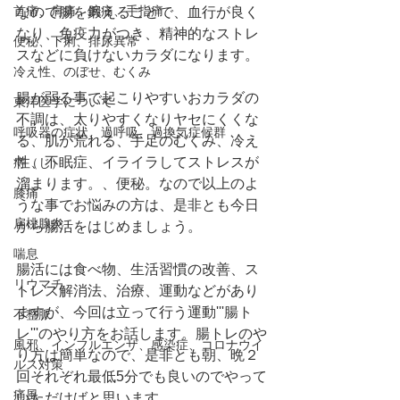
首痛、肩痛、腕痛、手指痛
なので腸を鍛えることで、血行が良く
なり、免疫力がつき、精神的なストレ
便秘、下痢、排尿異常
スなどに負けないカラダになります。
冷え性、のぼせ、むくみ
腸が弱る事で起こりやすいおカラダの
東洋医学について
不調は、太りやすくなりヤセにくくな
呼吸器の症状、過呼吸、過換気症候群
る、肌が荒れる、手足のむくみ、冷え
性、不眠症、イライラしてストレスが
痔（じ）
溜まります。、便秘。なので以上のよ
膝痛
うな事でお悩みの方は、是非とも今日
扁桃腺炎
から腸活をはじめましょう。
喘息
腸活には食べ物、生活習慣の改善、ス
リウマチ
トレス解消法、治療、運動などがあり
ますが、今回は立って行う運動'''腸ト
不整脈
レ'''のやり方をお話します。腸トレのや
風邪、インフルエンザ、感染症、コロナウイ
り方は簡単なので、是非とも朝、晩２
ルス対策
回それぞれ最低5分でも良いのでやって
痛風
いただけばと思います。