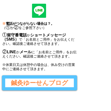
※
電話がつながらない場合は？。
①
②
（
か
をご参照下さい）
①
留守番電話
ショートメッセージ
か
（SMS）
で
「
お名前とご用件
」
をお伝えくだ
さい。
確認後ご連絡させて頂きます。
②
LINE
メール
か
に
「
お名前とご用件
」
をお伝
えください。
確認後
ご連絡させて頂きます。
​※休業日又は休憩中の場合は、休み空けの営業
中にご連絡させて頂きます。
鍼灸ゆーせんブログ