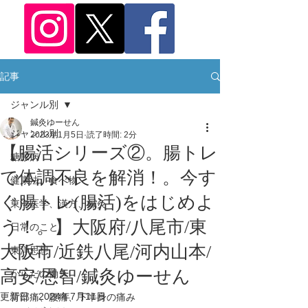
記事
ジャンル別
鍼灸ゆーせん
ジャンル別
2023年1月5日
読了時間: 2分
【腸活シリーズ②。腸トレ
糖尿病
で体調不良を解消！。今す
健康法、食べ物
ぐ腸トレ(腸活)をはじめよ
東洋医学、漢方、鍼灸
う！。】大阪府/八尾市/東
日常のこと
大阪市/近鉄八尾/河内山本/
東洋思想
高安/恩智/鍼灸ゆーせん
からだの働き
更新日：
2024年7月11日
背部痛、腰痛、下半身の痛み