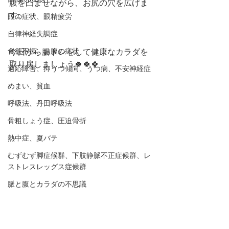
腹を凸ませながら、お尻の穴を広げま
す。
眼の症状、眼精疲労
自律神経失調症
食欲不振、お腹の症状
今日から腸トレをして健康なカラダを
取り戻しましょう🍀🍀🍀
適応障害、抑うつ傾向、うつ病、不安神経症
めまい、貧血
呼吸法、丹田呼吸法
骨粗しょう症、圧迫骨折
熱中症、夏バテ
むずむず脚症候群、下肢静脈不正症候群、レ
ストレスレッグス症候群
脈と腹とカラダの不思議