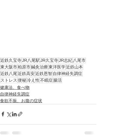
近鉄久宝寺
JR八尾駅
JR久宝寺
JR志紀
八尾市
東大阪市
柏原市
鍼灸治療
東洋医学
近鉄山本
近鉄八尾
近鉄高安
近鉄恩智
自律神経失調症
ストレス
便秘
冷え性
不眠症
腸活
健康法、食べ物
自律神経失調症
食欲不振、お腹の症状