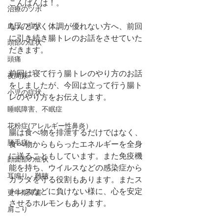
こんばんは！。
治療のツボ
血圧の症状
なんとなく体調が優れない方へ、前回
に引き続き腸トレのお話をさせていた
頭部の症状
だきます。
頭痛
前回は寝て行う腸トレのやり方のお話
夜間尿
をしましたが、今回は立って行う腸ト
小児の症状
レのやり方をお伝えします。
睡眠障害、不眠症
花粉症(アレルギー性鼻炎）
腸は食べ物を排泄するだけではなく、
脱毛症
食べ物からもらったエネルギーを全身
に送ることもしています。また免疫機
顔面部の症状
能を持ち、ウイルスなどの感染症から
耳鳴り、難聴
カラダを守る役割もあります。またス
トレスなどに負けない様に、心を安定
更年期障害
させるホルモンもあります。
肩こり