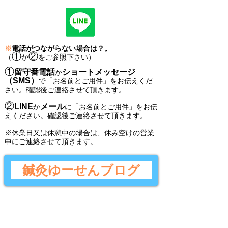
※
電話がつながらない場合は？。
①
②
（
か
をご参照下さい）
①
留守番電話
ショートメッセージ
か
（SMS）
で
「
お名前とご用件
」
をお伝えくだ
さい。
確認後ご連絡させて頂きます。
②
LINE
メール
か
に
「
お名前とご用件
」
をお伝
えください。
確認後
ご連絡させて頂きます。
​※休業日又は休憩中の場合は、休み空けの営業
中にご連絡させて頂きます。
鍼灸ゆーせんブログ