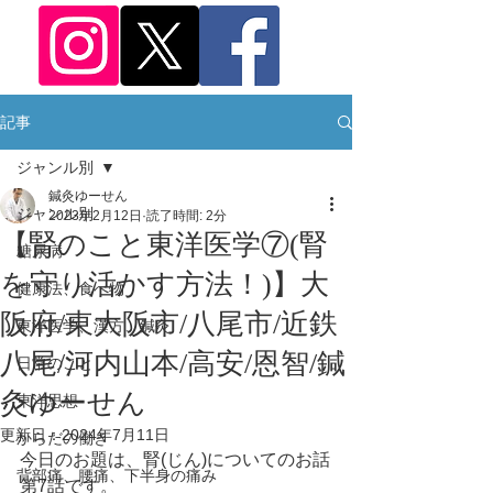
記事
ジャンル別
鍼灸ゆーせん
ジャンル別
2023年2月12日
読了時間: 2分
【腎のこと東洋医学⑦(腎
糖尿病
を守り活かす方法！)】大
健康法、食べ物
阪府/東大阪市/八尾市/近鉄
東洋医学、漢方、鍼灸
八尾/河内山本/高安/恩智/鍼
日常のこと
灸ゆーせん
東洋思想
更新日：
2024年7月11日
からだの働き
今日のお題は、腎(じん)についてのお話
背部痛、腰痛、下半身の痛み
第7話です。