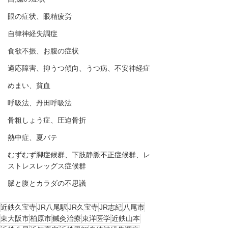
眼の症状、眼精疲労
自律神経失調症
食欲不振、お腹の症状
適応障害、抑うつ傾向、うつ病、不安神経症
めまい、貧血
呼吸法、丹田呼吸法
骨粗しょう症、圧迫骨折
熱中症、夏バテ
むずむず脚症候群、下肢静脈不正症候群、レ
ストレスレッグス症候群
脈と腹とカラダの不思議
近鉄久宝寺
JR八尾駅
JR久宝寺
JR志紀
八尾市
東大阪市
柏原市
鍼灸治療
東洋医学
近鉄山本