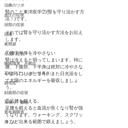
治療のツボ
腎のこと東洋医学⑦(腎を守り活かす方
血圧の症状
法！)です。
頭部の症状
それでは腎を守り活かす方法をお伝え
頭痛
します。
夜間尿
①腰下半身を冷やさない
小児の症状
腎は冷えると弱ってしまいます。特に
睡眠障害、不眠症
腰、下腹部、下半身は絶対に冷やさな
花粉症(アレルギー性鼻炎）
いようにしましょう。また日光浴をし
て太陽のエネルギーを吸収しましょ
脱毛症
う。
顔面部の症状
②足腰を鍛える。
耳鳴り、難聴
足腰を鍛えると血流が良くなり腎が強
更年期障害
くなります。ウォーキング、スクワッ
トなど出来る範囲で鍛えましょう。
肩こり