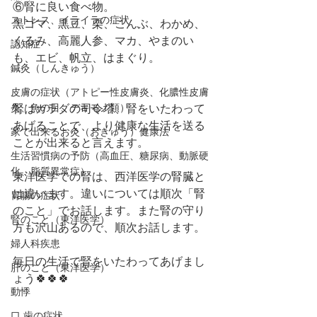
⑥腎に良い食べ物。
ストレス、イライラの症状
黒ゴマ、黒豆、栗、こんぶ、わかめ、
くるみ、高麗人参、マカ、やまのい
認知症
も、エビ、帆立、はまぐり。
鍼灸（しんきゅう）
皮膚の症状（アトピー性皮膚炎、化膿性皮膚
炎、魚の目、デキモノ類）
腎はカラダの司令塔、腎をいたわって
あげることで、より健康な生活を送る
家で出来るお灸（おきゅう）健康法
ことが出来ると言えます。
生活習慣病の予防（高血圧、糖尿病、動脈硬
化、脂質異常症）
東洋医学での腎は、西洋医学の腎臓と
は違います。違いについては順次「腎
胃腸の症状
のこと」でお話します。また腎の守り
腎のこと（東洋医学）
方も沢山あるので、順次お話します。
婦人科疾患
毎日の生活で腎をいたわってあげまし
肝のこと（東洋医学）
ょう🍀🍀🍀
動悸
口,歯の症状