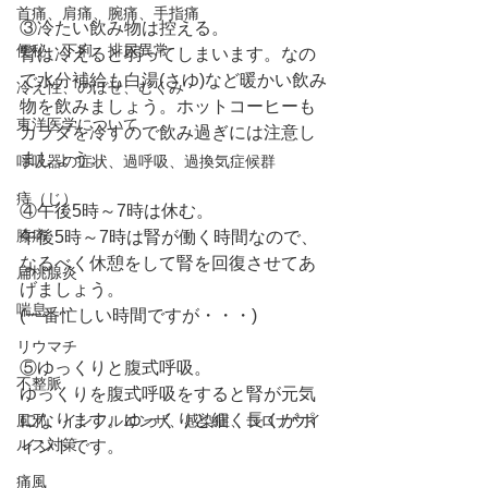
首痛、肩痛、腕痛、手指痛
③冷たい飲み物は控える。
便秘、下痢、排尿異常
腎は冷えると弱ってしまいます。なの
で水分補給も白湯(さゆ)など暖かい飲み
冷え性、のぼせ、むくみ
物を飲みましょう。ホットコーヒーも
東洋医学について
カラダを冷すので飲み過ぎには注意し
ましょう。
呼吸器の症状、過呼吸、過換気症候群
痔（じ）
④午後5時～7時は休む。
膝痛
午後5時～7時は腎が働く時間なので、
なるべく休憩をして腎を回復させてあ
扁桃腺炎
げましょう。
喘息
(一番忙しい時間ですが・・・)
リウマチ
⑤ゆっくりと腹式呼吸。
不整脈
ゆっくりを腹式呼吸をすると腎が元気
になります。ゆっくりと細く長くがポ
風邪、インフルエンザ、感染症、コロナウイ
ルス対策
イントです。
痛風