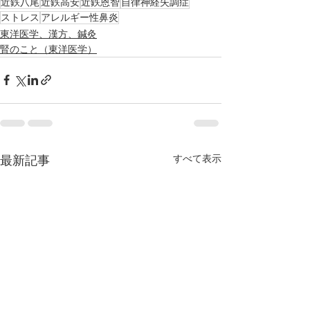
近鉄八尾
近鉄高安
近鉄恩智
自律神経失調症
ストレス
アレルギー性鼻炎
東洋医学、漢方、鍼灸
腎のこと（東洋医学）
すべて表示
最新記事