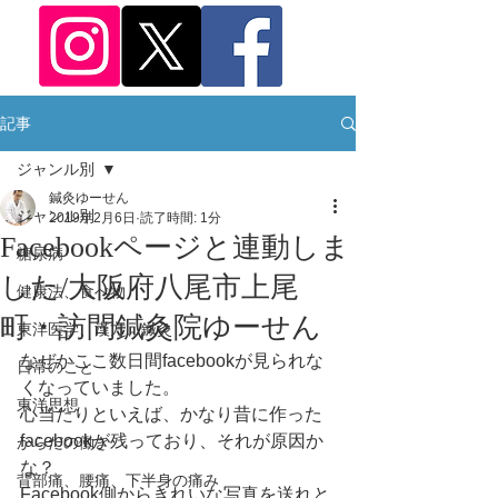
記事
ジャンル別
鍼灸ゆーせん
ジャンル別
2019年2月6日
読了時間: 1分
Facebookページと連動しま
糖尿病
した/大阪府八尾市上尾
健康法、食べ物
町・訪問鍼灸院ゆーせん
東洋医学、漢方、鍼灸
なぜかここ数日間facebookが見られな
日常のこと
くなっていました。
東洋思想
心当たりといえば、かなり昔に作った
facebookが残っており、それが原因か
からだの働き
な？
背部痛、腰痛、下半身の痛み
Facebook側からきれいな写真を送れと