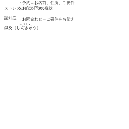
・予約→お名前、住所、ご要件
ストレス、イライラの症状
をお伝え下さい。
認知症
・お問合わせ→ご要件をお伝え
下さい。
鍼灸（しんきゅう）
下のボタンを押して下さい！
皮膚の症状（アトピー性皮膚炎、化膿性皮膚
炎、魚の目、デキモノ類）
家で出来るお灸（おきゅう）健康法
TEL 090－1966－8212
生活習慣病の予防（高血圧、糖尿病、動脈硬
化、脂質異常症）
ysen@au.com
胃腸の症状
LINEでの
予約、お問合せはこちら
！
腎のこと（東洋医学）
婦人科疾患
肝のこと（東洋医学）
動悸
口,歯の症状