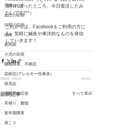
治療のツボ
言われ送ったところ、今日復活したみ
たいです(^^♪
血圧の症状
頭部の症状
これからは、Facebookをご利用の方に
も、気軽に鍼灸や東洋的なものを発信
頭痛
していきます！
夜間尿
小児の症状
睡眠障害、不眠症
花粉症(アレルギー性鼻炎）
脱毛症
顔面部の症状
すべて表示
最新記事
耳鳴り、難聴
更年期障害
肩こり