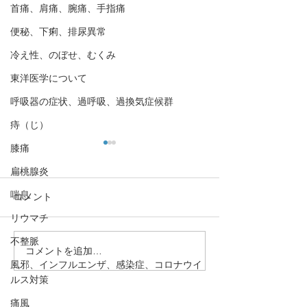
首痛、肩痛、腕痛、手指痛
便秘、下痢、排尿異常
冷え性、のぼせ、むくみ
東洋医学について
呼吸器の症状、過呼吸、過換気症候群
痔（じ）
膝痛
扁桃腺炎
喘息
コメント
リウマチ
不整脈
コメントを追加…
花粉症（アレルギー性鼻
【大腸が弱ると
風邪、インフルエンザ、感染症、コロナウイ
炎）のツボ3選
に！？。花粉症
ルス対策
日常生活での対
医学的な視点で
痛風