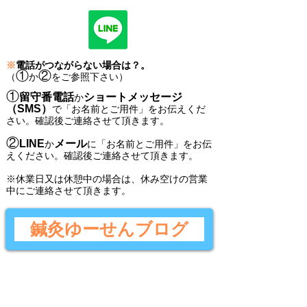
※
電話がつながらない場合は？。
①
②
（
か
をご参照下さい）
①
留守番電話
ショートメッセージ
か
（SMS）
で
「
お名前とご用件
」
をお伝えくだ
さい。
確認後ご連絡させて頂きます。
②
LINE
メール
か
に
「
お名前とご用件
」
をお伝
えください。
確認後
ご連絡させて頂きます。
​※休業日又は休憩中の場合は、休み空けの営業
中にご連絡させて頂きます。
鍼灸ゆーせんブログ