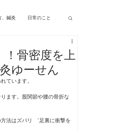
方、鍼灸
日常のこと
痛み
治療のツボ
！！骨密度を上
児の症状
鍼灸ゆーせん
われています。
毛症
顔面部の症状
なります。股関節や腰の骨折な
、腕痛、手指痛
方法はズバリ ゛足裏に衝撃を