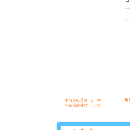
コ
月
時間
〇
午前
10：00～1：30
〇
〇
午後
5：00～8：30
・住
・午前最終受付 1：00
・午後最終受付 8：00