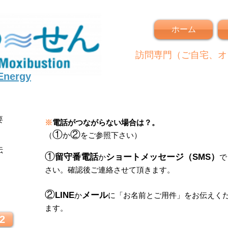
ホーム
訪問専門（ご自宅、オ
 Energy
要
※
電話がつながらない場合は？。
①
②
（
か
をご参照下さい）
伝
①
留守番電話
ショートメッセージ（SMS）
か
で
さい。
確認後ご連絡させて頂きます。
！
②
LINE
メール
か
に
「
お名前とご用件
」
をお伝えく
ます。
2