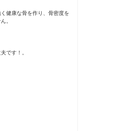
東洋医学について
強く健康な骨を作り、骨密度を
せん。
膝痛
扁桃腺炎
喘息
丈夫です！。