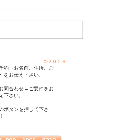
弱りは「腎」が原因！！。
©２０２６
を強くする方法。
予約→お名前、住所、ご
件をお伝え下さい。
お問合わせ→ご要件をお
え下さい。
のボタンを押して下さ
！