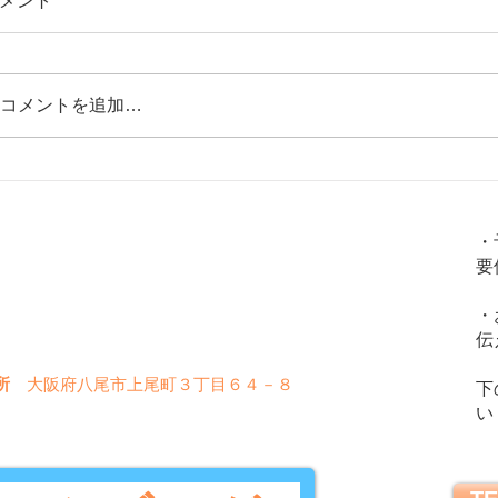
メント
コメントを追加…
腰痛、頻尿、骨密度低下、精力減退
足腰の
火
金
土
水
木
日
などの原因は「腎」の弱り？！。
「腎」
・
「腎」を整える方法を解説！
要
〇
〇
〇
〇
〇
✖
・
〇
〇
〇
✖
✖
伝
所
大阪府八尾市上尾町３丁目６４－８
下
い