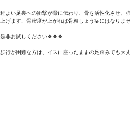
便秘、下痢、排尿異常
冷え性、のぼせ、むくみ
程よい足裏への衝撃が骨に伝わり、骨を活性化させ、
上げます。骨密度が上がれば骨粗しょう症にはなりま
呼吸器の症状、過呼吸、過換気症候群
痔（じ）
是非お試しください🍀🍀🍀
リウマチ
歩行が困難な方は、イスに座ったままの足踏みでも大