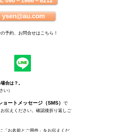
L 090－1966－8212
ysen@au.com
での
予約、お問合せはこちら
！
い場合は？
。
さい）
ショートメッセージ（SMS）
で
をお伝えください。
確認後折り返しご
。
に
「
お名前とご用件
」
をお伝えくだ