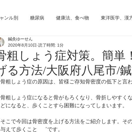
ャンル別
糖尿病
健康法、食べ物
東洋医学、漢
鍼灸ゆーせん
東洋思想
からだの働き
背部痛、腰痛、下半身の
2020年8月10日
読了時間: 1分
骨粗しょう症対策。簡単
血圧の症状
頭部の症状
頭痛
夜間尿
小
げる方法/大阪府八尾市/
骨粗しょう症の原因は、皆様ご存知骨密度の低下と言
睡眠障害、不眠症
花粉症(アレルギー性鼻炎）
脱
骨粗しょう症になると骨がもろくなり、骨折しやすく
どになると、歩くことすら困難になってしまいます。
耳鳴り、難聴
更年期障害
肩こり
首痛、肩痛
そこで今回は骨密度を上げる方法をご紹介します。その
与えて歩くこと   ゛です。