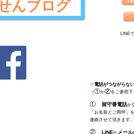
TE
せんブログ
LINE
※
電話がつながらな
①
②
（
か
をご参照下
①
留守番電話
か
「
お名前とご用件
」
連絡させて頂きます
②
LINE
メール
か