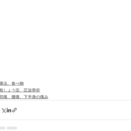
康法、食べ物
粗しょう症、圧迫骨折
部痛、腰痛、下半身の痛み