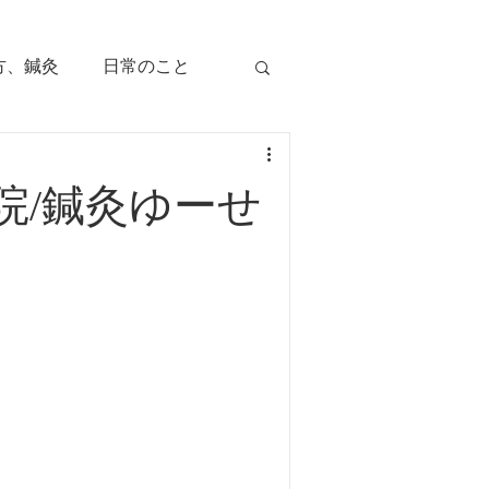
方、鍼灸
日常のこと
痛み
治療のツボ
院/鍼灸ゆーせ
児の症状
毛症
顔面部の症状
、腕痛、手指痛