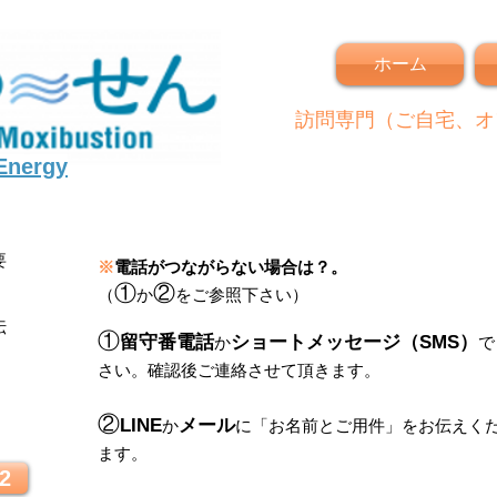
ホーム
訪問専門（ご自宅、オ
 Energy
要
※
電話がつながらない場合は？。
①
②
（
か
をご参照下さい）
伝
①
留守番電話
ショートメッセージ（SMS）
か
で
さい。
確認後ご連絡させて頂きます。
！
②
LINE
メール
か
に
「
お名前とご用件
」
をお伝えく
ます。
2