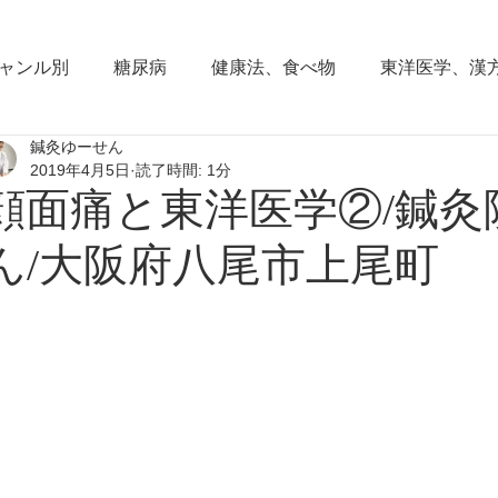
ャンル別
糖尿病
健康法、食べ物
東洋医学、漢
鍼灸ゆーせん
東洋思想
からだの働き
背部痛、腰痛、下半身の
2019年4月5日
読了時間: 1分
顔面痛と東洋医学②/鍼灸
血圧の症状
頭部の症状
頭痛
夜間尿
小
ん/大阪府八尾市上尾町
睡眠障害、不眠症
花粉症(アレルギー性鼻炎）
脱
耳鳴り、難聴
更年期障害
肩こり
首痛、肩痛