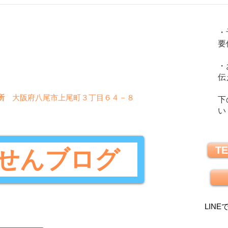
「怒り」は必ずあなたの心身の健康
花粉症
火
金
土
水
木
日
を損ないます！。
選
・
要
〇
〇
〇
〇
〇
✖
・
〇
〇
〇
✖
✖
伝
所
大阪府八尾市上尾町３丁目６４－８
下
い
TE
せんブログ
LINE