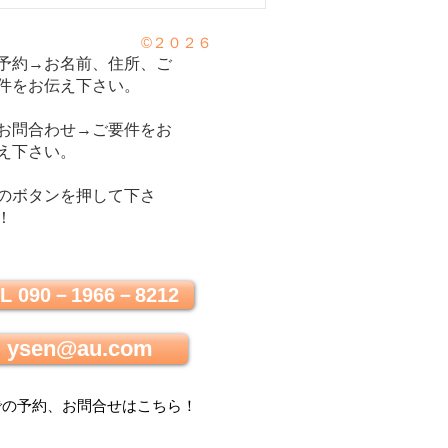
（アレルギー性鼻炎）のツボ3
©２０２６
予約→お名前、住所、ご
件をお伝え下さい。
お問合わせ→ご要件をお
え下さい。
のボタンを押して下さ
！
L 090－1966－8212
ysen@au.com
での
予約、お問合せはこちら
！