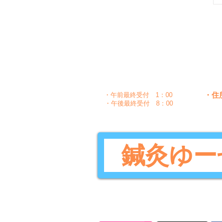
月
時間
〇
午前
10：00～1：30
〇
〇
午後
5：00～8：30
・住
・午前最終受付 1：00
・午後最終受付 8：00
鍼灸ゆー