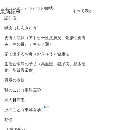
ストレス、イライラの症状
すべて表示
最新記事
認知症
鍼灸（しんきゅう）
皮膚の症状（アトピー性皮膚炎、化膿性皮膚
炎、魚の目、デキモノ類）
家で出来るお灸（おきゅう）健康法
生活習慣病の予防（高血圧、糖尿病、動脈硬
化、脂質異常症）
胃腸の症状
腎のこと（東洋医学）
婦人科疾患
肝のこと（東洋医学）
動悸
口,歯の症状