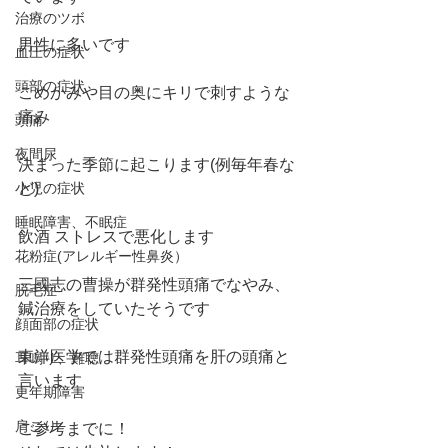
治療のツボ
男性に多いです
血圧の症状
頭部の症状
こめかみや目の奥にキリで刺すような
痛み
頭痛
夜間尿
決まった季節に起こります(例毎年春な
小児の症状
ど)
睡眠障害、不眠症
飲酒 ストレスで悪化します
花粉症(アレルギー性鼻炎）
三國志の曹操が群発性頭痛でなやみ、
脱毛症
鍼治療をしていたそうです
顔面部の症状
東洋医学では群発性頭痛を肝の頭痛と
耳鳴り、難聴
言います
更年期障害
肩こり
ご参考までに！