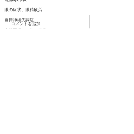
コメント
眼の症状、眼精疲労
自律神経失調症
コメントを追加…
【冷え症の原因につい
【夏バテ予防そ
食欲不振、お腹の症状
て】頭痛、肩凝りなど冷
しい水分補給方
えは万病のもと
大阪府/東大阪市
適応障害、抑うつ傾向、うつ病、不安神経症
柏原市/近鉄八尾
めまい、貧血
・予約→お名前、住所、ご要件
本/高安/恩智/東
をお伝え下さい。
律神経失調症/
呼吸法、丹田呼吸法
ん
・お問合わせ→ご要件をお伝え
骨粗しょう症、圧迫骨折
下さい。
熱中症、夏バテ
下のボタンを押して下さい！
むずむず脚症候群、下肢静脈不正症候群、レ
ストレスレッグス症候群
TEL 090－1966－8212
脈と腹とカラダの不思議
ysen@au.com