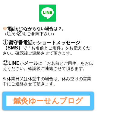
※
電話がつながらない場合は？。
①
②
（
か
をご参照下さい）
①
留守番電話
ショートメッセージ
か
（SMS）
で
「
お名前とご用件
」
をお伝えくだ
さい。
確認後ご連絡させて頂きます。
②
LINE
メール
か
に
「
お名前とご用件
」
をお伝
えください。
確認後
ご連絡させて頂きます。
​※休業日又は休憩中の場合は、休み空けの営業
中にご連絡させて頂きます。
鍼灸ゆーせんブログ