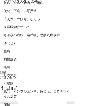
それでは失礼します！
首痛、肩痛、腕痛、手指痛
便秘、下痢、排尿異常
冷え性、のぼせ、むくみ
東洋医学について
呼吸器の症状、過呼吸、過換気症候群
痔（じ）
膝痛
扁桃腺炎
喘息
頭痛
リウマチ
頭部の症状
不整脈
風邪、インフルエンザ、感染症、コロナウイ
ルス対策
痛風