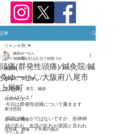
記事
ジャンル別
鍼灸ゆーせん
ジャンル別
2019年4月12日
読了時間: 1分
頭痛(群発性頭痛)/鍼灸院/鍼
糖尿病
灸ゆーせん/大阪府八尾市
健康法、食べ物
上尾町
東洋医学、漢方、鍼灸
こんばんは！
日常のこと
今日は群発性頭痛について書きます
東洋思想
原因は明らかではないですが、自律神
からだの働き
経の乱れ、血流の乱れが原因と言われ
背部痛、腰痛、下半身の痛み
ています