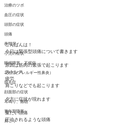
治療のツボ
血圧の症状
頭部の症状
頭痛
夜間尿
こんばんは！
今日は緊張型頭痛について書きます
小児の症状
睡眠障害、不眠症
原因は筋肉の緊張で起こります
ストレス
花粉症(アレルギー性鼻炎）
疲労
脱毛症
肩こりなどでも起こります
顔面部の症状
夕方に症状が現れます
耳鳴り、難聴
更年期障害
重たい頭痛
圧迫されるような頭痛
肩こり