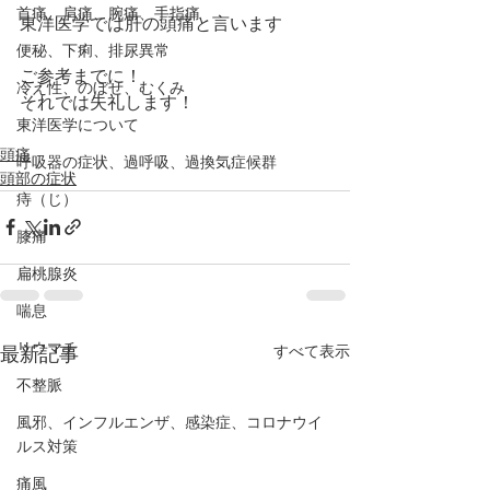
首痛、肩痛、腕痛、手指痛
東洋医学では肝の頭痛と言います
便秘、下痢、排尿異常
ご参考までに！
冷え性、のぼせ、むくみ
それでは失礼します！
東洋医学について
頭痛
呼吸器の症状、過呼吸、過換気症候群
頭部の症状
痔（じ）
膝痛
扁桃腺炎
喘息
リウマチ
すべて表示
最新記事
不整脈
風邪、インフルエンザ、感染症、コロナウイ
ルス対策
痛風