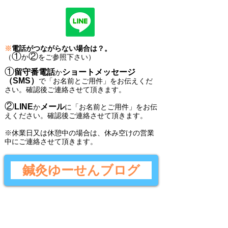
※
電話がつながらない場合は？。
①
②
（
か
をご参照下さい）
①
留守番電話
ショートメッセージ
か
（SMS）
で
「
お名前とご用件
」
をお伝えくだ
さい。
確認後ご連絡させて頂きます。
②
LINE
メール
か
に
「
お名前とご用件
」
をお伝
えください。
確認後
ご連絡させて頂きます。
​※休業日又は休憩中の場合は、休み空けの営業
中にご連絡させて頂きます。
鍼灸ゆーせんブログ