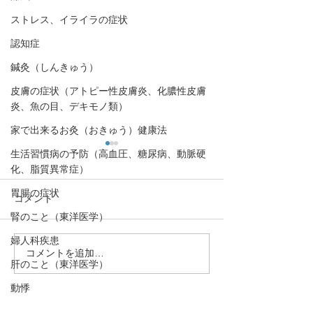
ストレス、イライラの症状
認知症
鍼灸（しんきゅう）
皮膚の症状（アトピー性皮膚炎、化膿性皮膚
炎、魚の目、デキモノ類）
家で出来るお灸（おきゅう）健康法
生活習慣病の予防（高血圧、糖尿病、動脈硬
化、脂質異常症）
胃腸の症状
コメント
腎のこと（東洋医学）
婦人科疾患
コメントを追加…
【冷え症の原因につい
【夏バテ予防そ
肝のこと（東洋医学）
て】頭痛、肩凝りなど冷
しい水分補給方
動悸
えは万病のもと
大阪府/東大阪市
柏原市/近鉄八尾
口,歯の症状