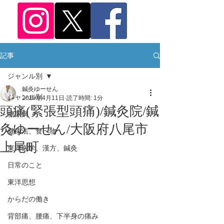
記事
ジャンル別
鍼灸ゆーせん
ジャンル別
2019年4月11日
読了時間: 1分
頭痛(緊張型頭痛)/鍼灸院/鍼
糖尿病
灸ゆーせん/大阪府八尾市
健康法、食べ物
上尾町
東洋医学、漢方、鍼灸
日常のこと
東洋思想
からだの働き
背部痛、腰痛、下半身の痛み