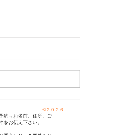
（アレルギー性鼻炎）のツボ3
©２０２６
予約→お名前、住所、ご
件をお伝え下さい。