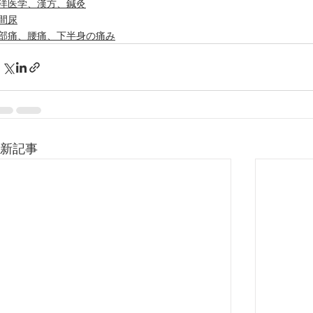
洋医学、漢方、鍼灸
間尿
部痛、腰痛、下半身の痛み
新記事