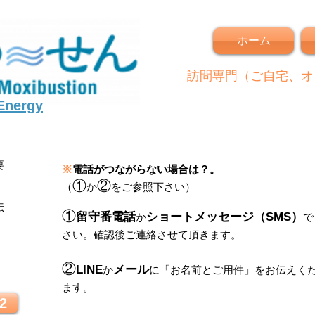
ホーム
訪問専門（ご自宅、オ
 Energy
要
※
電話がつながらない場合は？。
①
②
（
か
をご参照下さい）
伝
①
留守番電話
ショートメッセージ（SMS）
か
で
さい。
確認後ご連絡させて頂きます。
！
②
LINE
メール
か
に
「
お名前とご用件
」
をお伝えく
ます。
2