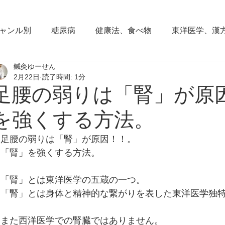
ャンル別
糖尿病
健康法、食べ物
東洋医学、漢
鍼灸ゆーせん
東洋思想
からだの働き
背部痛、腰痛、下半身の
2月22日
読了時間: 1分
足腰の弱りは「腎」が原
血圧の症状
頭部の症状
頭痛
夜間尿
小
を強くする方法。
足腰の弱りは「腎」が原因！！。
睡眠障害、不眠症
花粉症(アレルギー性鼻炎）
脱
「腎」を強くする方法。
「腎」とは東洋医学の五蔵の一つ。
耳鳴り、難聴
更年期障害
肩こり
首痛、肩痛
「腎」とは身体と精神的な繋がりを表した東洋医学独
また西洋医学での腎臓ではありません。