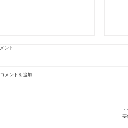
メント
コメントを追加…
「怒り」は必ずあなたの心身の健康
花粉症
火
金
土
水
木
日
を損ないます！。
選
・
要
〇
〇
〇
〇
〇
✖