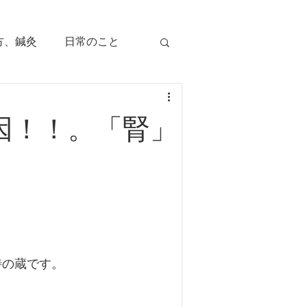
方、鍼灸
日常のこと
痛み
治療のツボ
因！！。「腎」
児の症状
毛症
顔面部の症状
、腕痛、手指痛
特の蔵です。