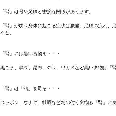
便秘、下痢、排尿異常
冷え性、のぼせ、むくみ
「腎」は骨や足腰と密接な関係があります。
呼吸器の症状、過呼吸、過換気症候群
痔（じ）
「腎」が弱り身体に起こる症状は腰痛、足腰の疲れ、
など。
リウマチ
「腎」には黒い食物を・・・
黒ごま、黒豆、昆布、のり、ワカメなど黒い食物は「
「腎」は「精」を司る・・・
スッポン、ウナギ、牡蠣など精の付く食物も「腎」に