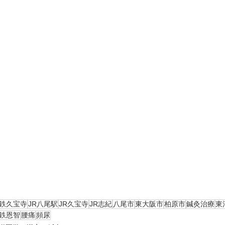
鉄久宝寺
JR八尾駅
JR久宝寺
JR志紀
八尾市
東大阪市
柏原市
鍼灸治療
東
鉄恩智
腰痛
頻尿