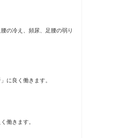
東洋医学について
膝痛
扁桃腺炎
喘息
足腰の冷え、頻尿、足腰の弱り
腎」に良く働きます。
良く働きます。