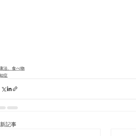
康法、食べ物
知症
新記事