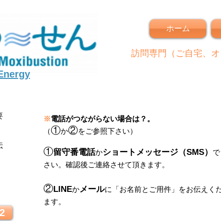
ホーム
訪問専門（ご自宅、オ
 Energy
要
※
電話がつながらない場合は？。
①
②
（
か
をご参照下さい）
伝
①
留守番電話
ショートメッセージ（SMS）
か
で
さい。
確認後ご連絡させて頂きます。
！
②
LINE
メール
か
に
「
お名前とご用件
」
をお伝えく
ます。
2