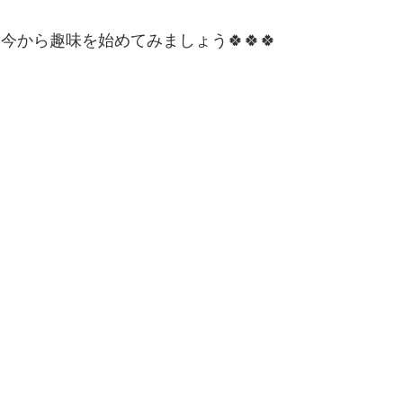
便秘、下痢、排尿異常
冷え性、のぼせ、むくみ
今から趣味を始めてみましょう🍀🍀🍀
呼吸器の症状、過呼吸、過換気症候群
痔（じ）
リウマチ