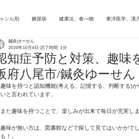
ャンル別
糖尿病
健康法、食べ物
東洋医学、漢
鍼灸ゆーせん
東洋思想
からだの働き
背部痛、腰痛、下半身の
2020年10月4日
読了時間: 1分
認知症予防と対策、趣味を
血圧の症状
頭部の症状
頭痛
夜間尿
小
阪府八尾市/鍼灸ゆーせん
趣味を持つと認知機能(考える、記憶する、判断する)
睡眠障害、不眠症
花粉症(アレルギー性鼻炎）
脱
いと言われています。
また趣味を持つことで、楽しみが出来て毎日が充実し
耳鳴り、難聴
更年期障害
肩こり
首痛、肩痛
趣味が無い方は、図書館などで探して見てはいかがで
も！。