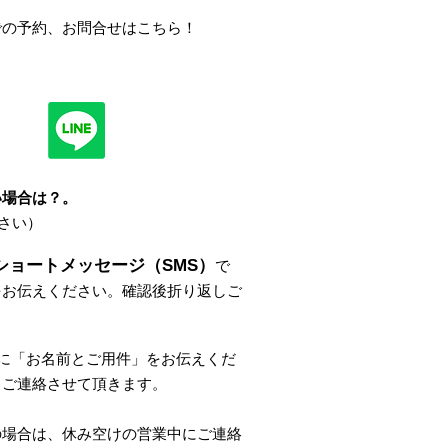
での
予約、お問合せはこちら
！
い場合は？
。
さい）
ショートメッセージ（SMS）
で
をお伝えください。
確認後折り返しご
。
に
「
お名前とご用件
」
をお伝えくだ
しご連絡させて頂きます。
の場合は、休み空けの営業中にご連絡