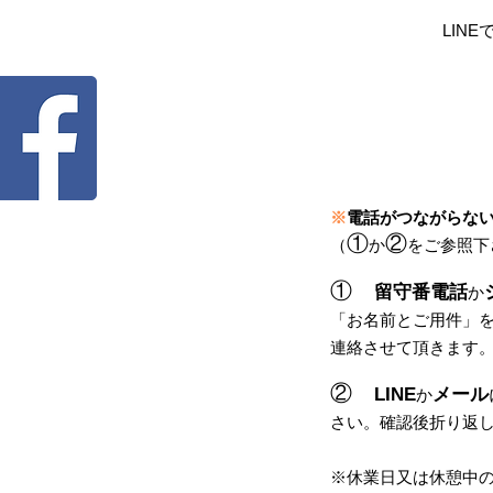
LINE
※
電話がつながらな
①
②
（
か
をご参照下
①
留守番電話
か
「
お名前とご用件
」
連絡させて頂きます
②
LINE
メール
か
さい。
確認後
折り返
​※休業日又は休憩中