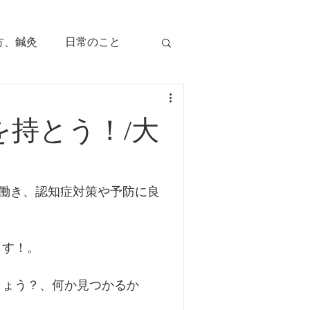
方、鍼灸
日常のこと
痛み
治療のツボ
持とう！/大
児の症状
が働き、認知症対策や予防に良
毛症
顔面部の症状
ます！。
、腕痛、手指痛
しょう？、何か見つかるか