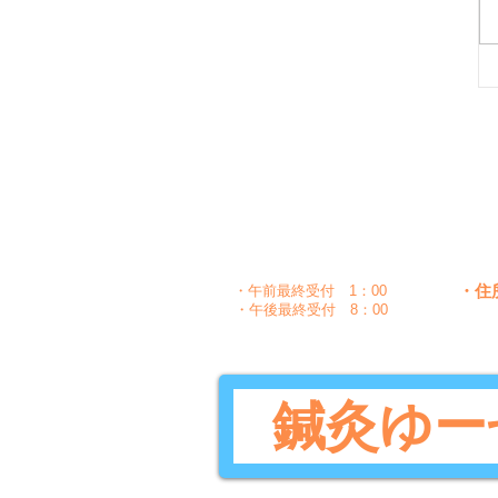
月
時間
〇
午前
10：00～1：30
〇
〇
午後
5：00～8：30
・住
・午前最終受付 1：00
・午後最終受付 8：00
鍼灸ゆー