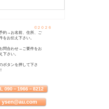
がセロトニンを増やす！「冬
©２０２６
と日照時間」】心の栄養剤セ
予約→お名前、住所、ご
ン⑦
件をお伝え下さい。
お問合わせ→ご要件をお
え下さい。
のボタンを押して下さ
！
L 090－1966－8212
ysen@au.com