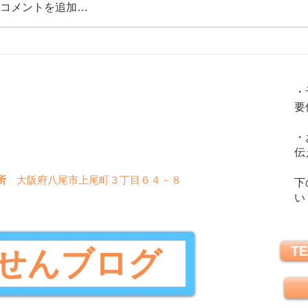
コメントを追加…
血液ドロドロになるとどうなる？。
【日光
火
金
土
水
木
日
血液ドロドロのリスク解説と、なら
季うつ
・
ないためにはどうすれば良いの？そ
ロトニ
要
の対策方法を解説。
〇
〇
〇
〇
〇
✖
・
〇
〇
〇
✖
✖
伝
所
大阪府八尾市上尾町３丁目６４－８
下
い
TE
せんブログ