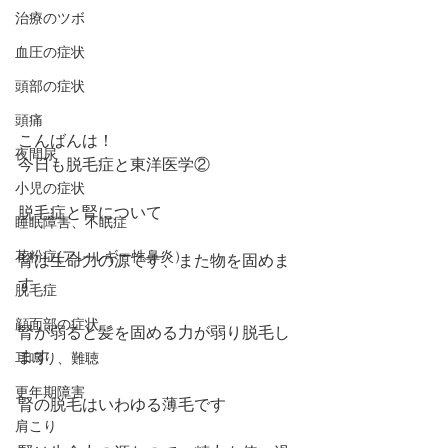
治療のツボ
血圧の症状
頭部の症状
頭痛
こんばんは！
夜間尿
今日も脱毛症と東洋医学②
小児の症状
脱毛症と腎について
睡眠障害、不眠症
花粉症(アレルギー性鼻炎）
腎は生命力の源です、また物を固めま
す
脱毛症
顔面部の症状
腎が弱ると髪を固める力が弱り脱毛し
ます
耳鳴り、難聴
更年期障害
腎の脱毛はいわゆる薄毛です
肩こり