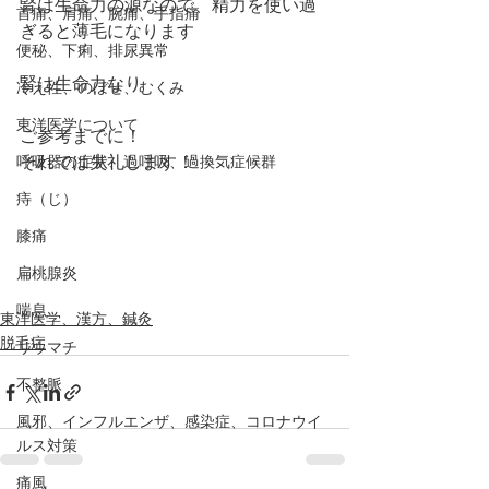
腎は生命力の源なので、精力を使い過
首痛、肩痛、腕痛、手指痛
ぎると薄毛になります
便秘、下痢、排尿異常
腎は生命力なり
冷え性、のぼせ、むくみ
東洋医学について
ご参考までに！
呼吸器の症状、過呼吸、過換気症候群
それでは失礼します！
痔（じ）
膝痛
扁桃腺炎
喘息
東洋医学、漢方、鍼灸
脱毛症
リウマチ
不整脈
風邪、インフルエンザ、感染症、コロナウイ
ルス対策
痛風