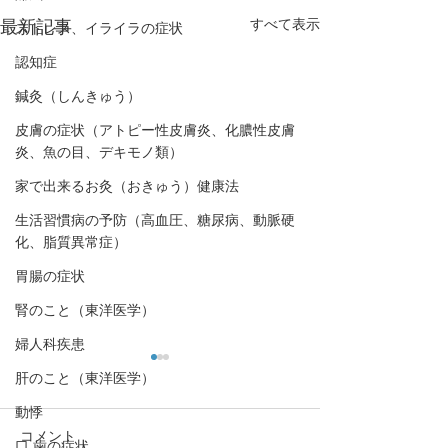
すべて表示
最新記事
ストレス、イライラの症状
認知症
鍼灸（しんきゅう）
皮膚の症状（アトピー性皮膚炎、化膿性皮膚
炎、魚の目、デキモノ類）
家で出来るお灸（おきゅう）健康法
生活習慣病の予防（高血圧、糖尿病、動脈硬
化、脂質異常症）
胃腸の症状
腎のこと（東洋医学）
婦人科疾患
肝のこと（東洋医学）
動悸
コメント
口,歯の症状