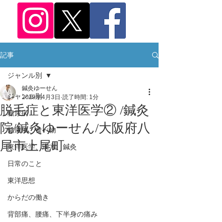
記事
ジャンル別
鍼灸ゆーせん
ジャンル別
2019年4月3日
読了時間: 1分
脱毛症と東洋医学② /鍼灸
糖尿病
院/鍼灸ゆーせん/大阪府八
健康法、食べ物
尾市上尾町
東洋医学、漢方、鍼灸
日常のこと
東洋思想
からだの働き
背部痛、腰痛、下半身の痛み