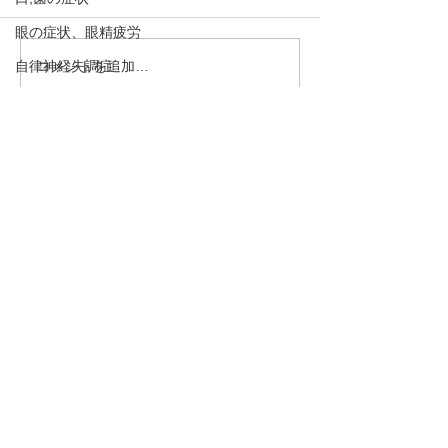
眼の症状、眼精疲労
自律神経失調症
コメントを追加…
花粉症（アレルギー性鼻
腰痛、頻尿、骨
炎）のツボ3選
下、精力減退な
食欲不振、お腹の症状
は「腎」の弱り
適応障害、抑うつ傾向、うつ病、不安神経症
「腎」を整える
・予約→お名前、住所、ご要件
説！
めまい、貧血
をお伝え下さい。
呼吸法、丹田呼吸法
・お問合わせ→ご要件をお伝え
下さい。
骨粗しょう症、圧迫骨折
熱中症、夏バテ
下のボタンを押して下さい！
むずむず脚症候群、下肢静脈不正症候群、レ
ストレスレッグス症候群
TEL 090－1966－8212
脈と腹とカラダの不思議
ysen@au.com