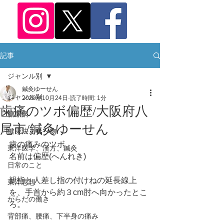
記事
ジャンル別
鍼灸ゆーせん
ジャンル別
2020年10月24日
読了時間: 1分
歯痛のツボ偏歴/大阪府八
糖尿病
尾市/鍼灸ゆーせん
健康法、食べ物
歯の痛みのツボ。
東洋医学、漢方、鍼灸
名前は偏歴(へんれき)
日常のこと
親指と人差し指の付けねの延長線上
東洋思想
を、手首から約３cm肘へ向かったとこ
からだの働き
ろ。
背部痛、腰痛、下半身の痛み