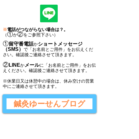
※
電話がつながらない場合は？。
①
②
（
か
をご参照下さい）
①
留守番電話
ショートメッセージ
か
（SMS）
で
「
お名前とご用件
」
をお伝えくだ
さい。
確認後ご連絡させて頂きます。
②
LINE
メール
か
に
「
お名前とご用件
」
をお伝
えください。
確認後
ご連絡させて頂きます。
​※休業日又は休憩中の場合は、休み空けの営業
中にご連絡させて頂きます。
鍼灸ゆーせんブログ