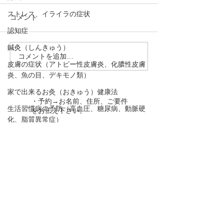
ストレス、イライラの症状
コメント
認知症
鍼灸（しんきゅう）
コメントを追加…
【大腸が弱ると花粉
腰痛、頻尿、骨
皮膚の症状（アトピー性皮膚炎、化膿性皮膚
に！？。花粉症の原因と
下、精力減退な
炎、魚の目、デキモノ類）
日常生活での対策を東洋
は「腎」の弱り
家で出来るお灸（おきゅう）健康法
医学的な視点で解説！】
「腎」を整える
・予約→お名前、住所、ご要件
説！
生活習慣病の予防（高血圧、糖尿病、動脈硬
をお伝え下さい。
化、脂質異常症）
・お問合わせ→ご要件をお伝え
胃腸の症状
下さい。
腎のこと（東洋医学）
下のボタンを押して下さい！
婦人科疾患
肝のこと（東洋医学）
TEL 090－1966－8212
動悸
口,歯の症状