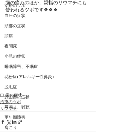
歯の痛みのほか、親指のリウマチにも
治療のツボ
使われるツボです🍀🍀🍀
血圧の症状
頭部の症状
頭痛
夜間尿
小児の症状
睡眠障害、不眠症
花粉症(アレルギー性鼻炎）
脱毛症
口,歯の症状
顔面部の症状
治療のツボ
耳鳴り、難聴
リウマチ
更年期障害
肩こり