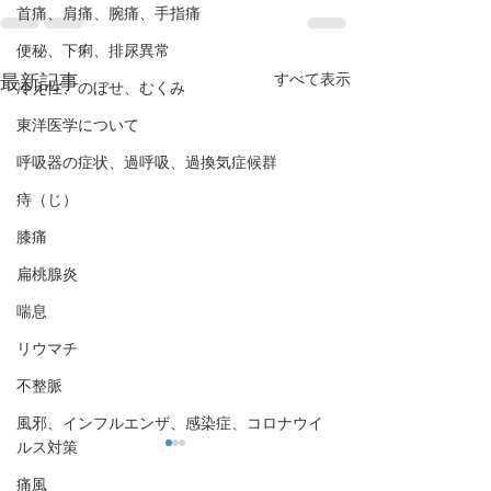
首痛、肩痛、腕痛、手指痛
便秘、下痢、排尿異常
すべて表示
最新記事
冷え性、のぼせ、むくみ
東洋医学について
呼吸器の症状、過呼吸、過換気症候群
痔（じ）
膝痛
扁桃腺炎
喘息
リウマチ
不整脈
風邪、インフルエンザ、感染症、コロナウイ
ルス対策
痛風