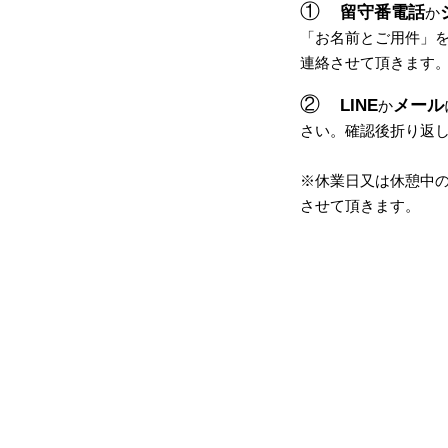
①
留守番電話
か
「
お名前とご用件
」
連絡させて頂きます
②
LINE
メール
か
さい。
確認後
折り返
​※休業日又は休憩中
させて頂きます。