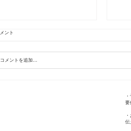
メント
コメントを追加…
花粉症（アレルギー性鼻炎）のツボ3
【大腸
火
金
土
水
木
日
選
の原因
・
学的な
要
〇
〇
〇
〇
〇
✖
・
〇
〇
〇
✖
✖
伝