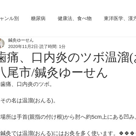
ャンル別
糖尿病
健康法、食べ物
東洋医学、漢
鍼灸ゆーせん
東洋思想
からだの働き
背部痛、腰痛、下半身の
2020年11月2日
読了時間: 1分
歯痛、口内炎のツボ温溜(
血圧の症状
頭部の症状
頭痛
夜間尿
小
八尾市/鍼灸ゆーせん
歯痛、口内炎のツボ。
睡眠障害、不眠症
花粉症(アレルギー性鼻炎）
脱
その名は温溜(おんる)。
耳鳴り、難聴
更年期障害
肩こり
首痛、肩痛
場所は手首(親指の付け根)から肘へ約5cm上にある凹み
鍼灸では温溜(おんる)にはお灸を多く使います。🍀🍀🍀