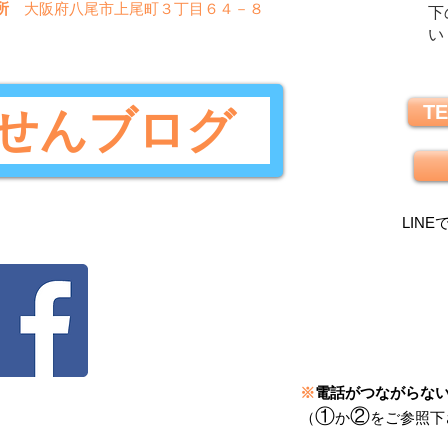
所
大阪府八尾市上尾町３丁目６４－８
下
い
TE
せんブログ
LINE
※
電話がつながらな
①
②
（
か
をご参照下