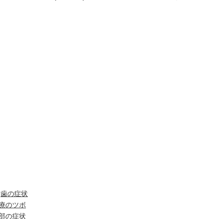
便秘、下痢、排尿異常
冷え性、のぼせ、むくみ
呼吸器の症状、過呼吸、過換気症候群
痔（じ）
リウマチ
,歯の症状
療のツボ
部の症状