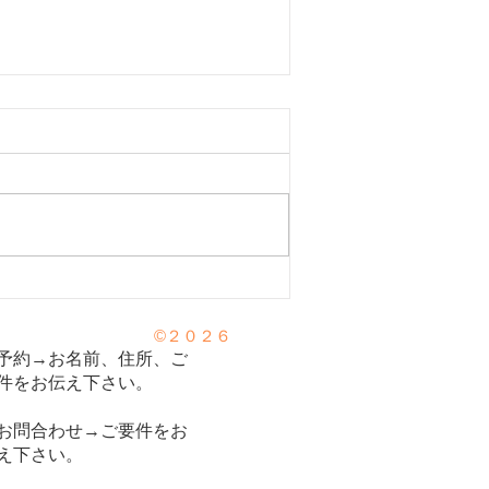
が弱ると花粉に！？。花粉症
©２０２６
と日常生活での対策を東洋医
予約→お名前、住所、ご
視点で解説！】
件をお伝え下さい。
お問合わせ→ご要件をお
え下さい。