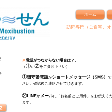
ホーム
訪問専門（ご自宅、オ
 Energy
要
※
電話がつながらない場合は？。
①
②
（
か
をご参照下さい）
伝
①
留守番電話
ショートメッセージ（SMS）
か
で
さい。
確認後ご連絡させて頂きます。
！
②
LINE
メール
か
に
「
お名前とご用件
」
をお伝えく
ます。
2