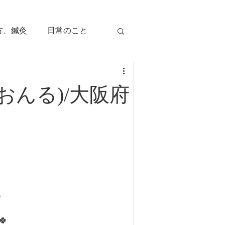
方、鍼灸
日常のこと
痛み
治療のツボ
おんる)/大阪府
児の症状
毛症
顔面部の症状
、腕痛、手指痛
。
🍀