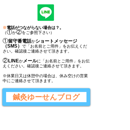
※
電話がつながらない場合は？。
①
②
（
か
をご参照下さい）
①
留守番電話
ショートメッセージ
か
（SMS）
で
「
お名前とご用件
」
をお伝えくだ
さい。
確認後ご連絡させて頂きます。
②
LINE
メール
か
に
「
お名前とご用件
」
をお伝
えください。
確認後
ご連絡させて頂きます。
​※休業日又は休憩中の場合は、休み空けの営業
中にご連絡させて頂きます。
鍼灸ゆーせんブログ