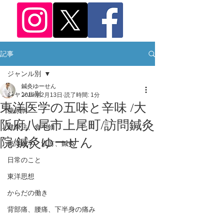
記事
ジャンル別
鍼灸ゆーせん
ジャンル別
2019年2月13日
読了時間: 1分
東洋医学の五味と辛味 /大
糖尿病
阪府八尾市上尾町/訪問鍼灸
健康法、食べ物
院/鍼灸ゆーせん
東洋医学、漢方、鍼灸
日常のこと
東洋思想
からだの働き
背部痛、腰痛、下半身の痛み