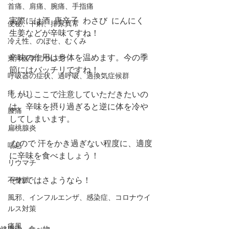
首痛、肩痛、腕痛、手指痛
実際には酒  唐辛子  わさび  にんにく  
便秘、下痢、排尿異常
生姜などが辛味てすね！
冷え性、のぼせ、むくみ
辛味の作用は身体を温めます。今の季
東洋医学について
節にはバッチリですね！
呼吸器の症状、過呼吸、過換気症候群
痔（じ）
しかしここで注意していただきたいの
は、辛味を摂り過ぎると逆に体を冷や
膝痛
してしまいます。
扁桃腺炎
 なので 汗をかき過ぎない程度に、適度
喘息
に辛味を食べましょう！
リウマチ
それではさようなら！
不整脈
風邪、インフルエンザ、感染症、コロナウイ
ルス対策
痛風
健康法、食べ物