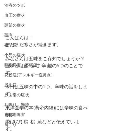
治療のツボ
血圧の症状
頭部の症状
頭痛
こんばんは！
まだまだ寒さが続きます。
夜間尿
小児の症状
みなさんは五味をご存知でしょうか？
睡眠障害、不眠症
五味とは酸 苦 甘 辛 鹹の5つのことで
す。
花粉症(アレルギー性鼻炎）
脱毛症
今日は五味の中の1つ、辛味の話をしま
す。
顔面部の症状
耳鳴り、難聴
東洋医学の本(黄帝内経)には辛味の食べ
物を
更年期障害
黍(きび) 鶏  桃  葱などと伝えていま
肩こり
す。