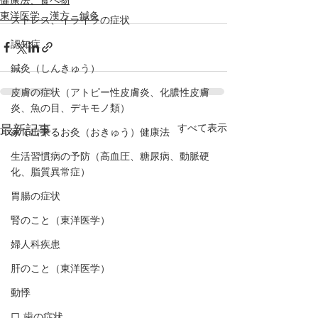
東洋医学、漢方、鍼灸
ストレス、イライラの症状
認知症
鍼灸（しんきゅう）
皮膚の症状（アトピー性皮膚炎、化膿性皮膚
炎、魚の目、デキモノ類）
すべて表示
最新記事
家で出来るお灸（おきゅう）健康法
生活習慣病の予防（高血圧、糖尿病、動脈硬
化、脂質異常症）
胃腸の症状
腎のこと（東洋医学）
婦人科疾患
肝のこと（東洋医学）
動悸
口,歯の症状