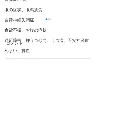
眼の症状、眼精疲労
自律神経失調症
食欲不振、お腹の症状
適応障害、抑うつ傾向、うつ病、不安神経症
コメント
めまい、貧血
呼吸法、丹田呼吸法
コメントを追加…
花粉症（アレルギー性鼻
腰痛、頻尿、骨
骨粗しょう症、圧迫骨折
炎）のツボ3選
下、精力減退な
熱中症、夏バテ
は「腎」の弱り
「腎」を整える
むずむず脚症候群、下肢静脈不正症候群、レ
・予約→お名前、住所、ご要件
説！
ストレスレッグス症候群
をお伝え下さい。
脈と腹とカラダの不思議
・お問合わせ→ご要件をお伝え
下さい。
下のボタンを押して下さい！