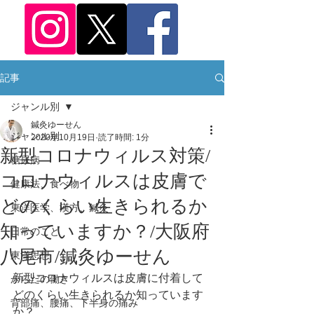
記事
ジャンル別
鍼灸ゆーせん
ジャンル別
2020年10月19日
読了時間: 1分
新型コロナウィルス対策/
糖尿病
コロナウィルスは皮膚で
健康法、食べ物
どのくらい生きられるか
東洋医学、漢方、鍼灸
知っていますか？/大阪府
日常のこと
八尾市/鍼灸ゆーせん
東洋思想
新型コロナウィルスは皮膚に付着して
からだの働き
どのくらい生きられるか知っています
背部痛、腰痛、下半身の痛み
か？