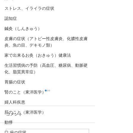
ストレス、イライラの症状
認知症
鍼灸（しんきゅう）
皮膚の症状（アトピー性皮膚炎、化膿性皮膚
炎、魚の目、デキモノ類）
家で出来るお灸（おきゅう）健康法
生活習慣病の予防（高血圧、糖尿病、動脈硬
化、脂質異常症）
胃腸の症状
腎のこと（東洋医学）
婦人科疾患
肝のこと（東洋医学）
コメント
動悸
口,歯の症状