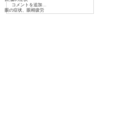
コメントを追加…
【新年明けましておめで
【自分のカラダ
眼の症状、眼精疲労
とうございます！】
治療】大阪府/東
尾市/近鉄八尾/
自律神経失調症
高安/恩智/鍼灸
食欲不振、お腹の症状
・予約→お名前、住所、ご要件
をお伝え下さい。
適応障害、抑うつ傾向、うつ病、不安神経症
・お問合わせ→ご要件をお伝え
めまい、貧血
下さい。
呼吸法、丹田呼吸法
下のボタンを押して下さい！
骨粗しょう症、圧迫骨折
熱中症、夏バテ
TEL 090－1966－8212
むずむず脚症候群、下肢静脈不正症候群、レ
ストレスレッグス症候群
ysen@au.com
脈と腹とカラダの不思議
LINEでの
予約、お問合せはこちら
！