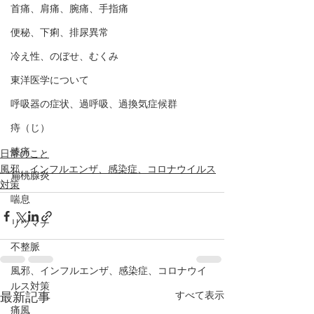
首痛、肩痛、腕痛、手指痛
便秘、下痢、排尿異常
冷え性、のぼせ、むくみ
東洋医学について
呼吸器の症状、過呼吸、過換気症候群
痔（じ）
膝痛
日常のこと
風邪、インフルエンザ、感染症、コロナウイルス
扁桃腺炎
対策
喘息
リウマチ
不整脈
風邪、インフルエンザ、感染症、コロナウイ
ルス対策
すべて表示
最新記事
痛風