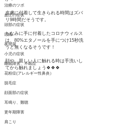
治療のツボ
皮膚に付着して生きられる時間はズバ
血圧の症状
リ9時間だそうです。
頭部の症状
ちなみに手に付着したコロナウィルス
頭痛
は、80%エタノールを手につけ15秒洗
夜間尿
うと無くなるそうです！
小児の症状
顔や、親しい人に触れる時は手洗いし
睡眠障害、不眠症
てから触れましょう🍀🍀🍀
花粉症(アレルギー性鼻炎）
脱毛症
顔面部の症状
耳鳴り、難聴
更年期障害
肩こり