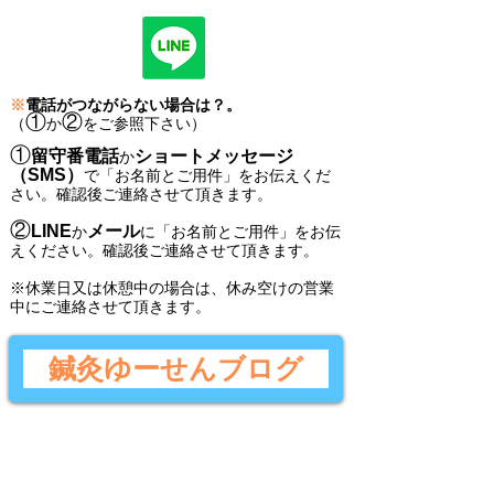
※
電話がつながらない場合は？。
①
②
（
か
をご参照下さい）
①
留守番電話
ショートメッセージ
か
（SMS）
で
「
お名前とご用件
」
をお伝えくだ
さい。
確認後ご連絡させて頂きます。
②
LINE
メール
か
に
「
お名前とご用件
」
をお伝
えください。
確認後
ご連絡させて頂きます。
​※休業日又は休憩中の場合は、休み空けの営業
中にご連絡させて頂きます。
鍼灸ゆーせんブログ