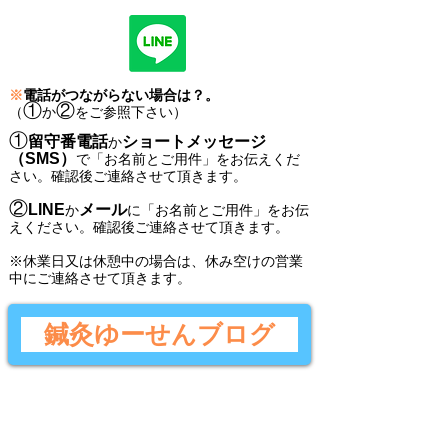
※
電話がつながらない場合は？。
①
②
（
か
をご参照下さい）
①
留守番電話
ショートメッセージ
か
（SMS）
で
「
お名前とご用件
」
をお伝えくだ
さい。
確認後ご連絡させて頂きます。
②
LINE
メール
か
に
「
お名前とご用件
」
をお伝
えください。
確認後
ご連絡させて頂きます。
​※休業日又は休憩中の場合は、休み空けの営業
中にご連絡させて頂きます。
鍼灸ゆーせんブログ