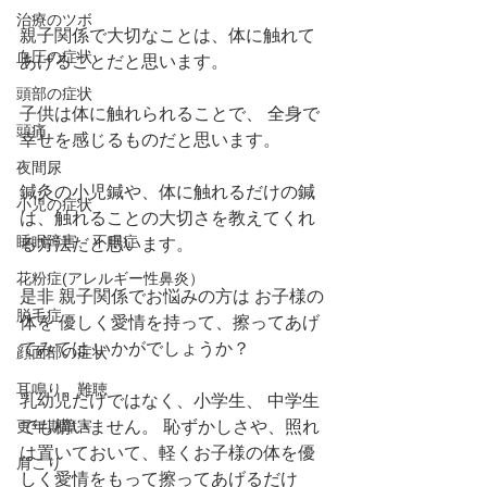
治療のツボ
親子関係で大切なことは、体に触れて
血圧の症状
あげることだと思います。
頭部の症状
子供は体に触れられることで、 全身で
頭痛
幸せを感じるものだと思います。
夜間尿
鍼灸の小児鍼や、体に触れるだけの鍼
小児の症状
は、触れることの大切さを教えてくれ
睡眠障害、不眠症
る方法だと思います。
花粉症(アレルギー性鼻炎）
是非 親子関係でお悩みの方は お子様の
脱毛症
体を 優しく愛情を持って、擦ってあげ
てみては いかがでしょうか？
顔面部の症状
耳鳴り、難聴
乳幼児だけではなく、小学生、 中学生
更年期障害
でも構いません。 恥ずかしさや、照れ
は置いておいて、軽くお子様の体を優
肩こり
しく愛情をもって擦ってあげるだけ