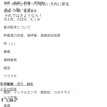
首痛、肩痛、腕痛、手指痛
で、何か少しずつでも良い方向に変化
すると思います。
便秘、下痢、排尿異常
それではさようなら！
冷え性、のぼせ、むくみ
東洋医学について
呼吸器の症状、過呼吸、過換気症候群
痔（じ）
膝痛
扁桃腺炎
喘息
リウマチ
東洋医学、漢方、鍼灸
不整脈
小児の症状
風邪、インフルエンザ、感染症、コロナウイ
ルス対策
痛風