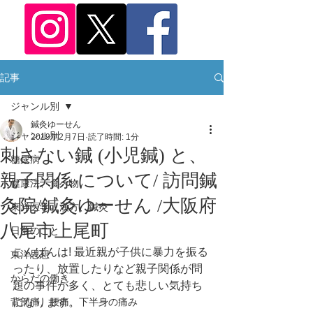
記事
ジャンル別
鍼灸ゆーせん
ジャンル別
2019年2月7日
読了時間: 1分
刺さない鍼 (小児鍼) と、
糖尿病
親子関係 について/ 訪問鍼
健康法、食べ物
灸院/鍼灸ゆーせん /大阪府
東洋医学、漢方、鍼灸
八尾市上尾町
日常のこと
こんばんは! 最近親が子供に暴力を振る
東洋思想
ったり、放置したりなど親子関係が問
からだの働き
題の事件が多く、とても悲しい気持ち
背部痛、腰痛、下半身の痛み
になります。