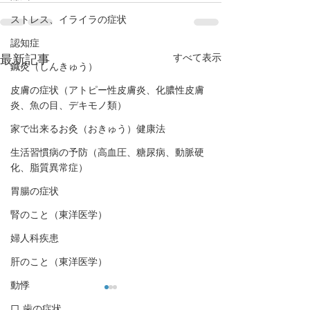
ストレス、イライラの症状
認知症
すべて表示
最新記事
鍼灸（しんきゅう）
皮膚の症状（アトピー性皮膚炎、化膿性皮膚
炎、魚の目、デキモノ類）
家で出来るお灸（おきゅう）健康法
生活習慣病の予防（高血圧、糖尿病、動脈硬
化、脂質異常症）
胃腸の症状
腎のこと（東洋医学）
婦人科疾患
肝のこと（東洋医学）
動悸
口,歯の症状