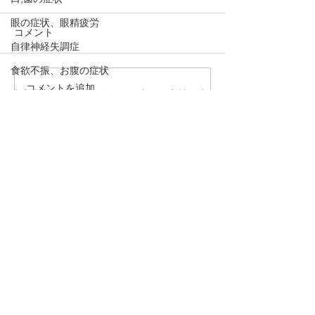
眼の症状、眼精疲労
コメント
自律神経失調症
食欲不振、お腹の症状
コメントを追加…
花粉症（アレルギー性鼻
腰痛、頻尿、骨
適応障害、抑うつ傾向、うつ病、不安神経症
炎）のツボ3選
下、精力減退な
めまい、貧血
は「腎」の弱り
「腎」を整える
呼吸法、丹田呼吸法
・予約→お名前、住所、ご要件
説！
をお伝え下さい。
骨粗しょう症、圧迫骨折
熱中症、夏バテ
・お問合わせ→ご要件をお伝え
下さい。
むずむず脚症候群、下肢静脈不正症候群、レ
ストレスレッグス症候群
下のボタンを押して下さい！
脈と腹とカラダの不思議
TEL 090－1966－8212