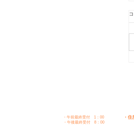
コ
月
時間
〇
午前
10：00～1：30
〇
〇
午後
5：00～8：30
・住
・午前最終受付 1：00
・午後最終受付 8：00