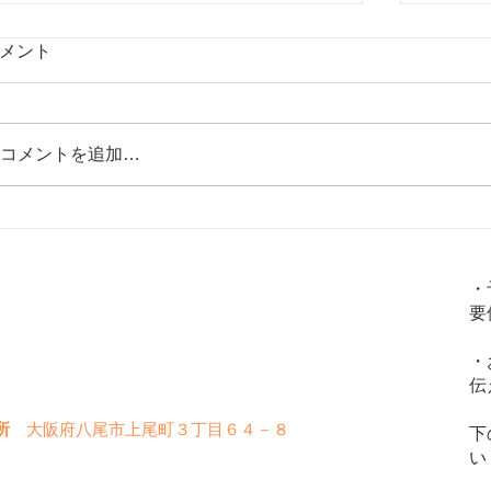
メント
コメントを追加…
腰痛、頻尿、骨密度低下、精力減退
足腰の
火
金
土
水
木
日
などの原因は「腎」の弱り？！。
「腎」
・
「腎」を整える方法を解説！
要
〇
〇
〇
〇
〇
✖
・
〇
〇
〇
✖
✖
伝
所
大阪府八尾市上尾町３丁目６４－８
下
い