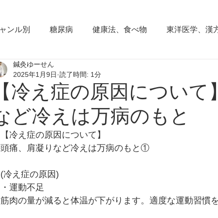
ャンル別
糖尿病
健康法、食べ物
東洋医学、漢
鍼灸ゆーせん
東洋思想
からだの働き
背部痛、腰痛、下半身の
2025年1月9日
読了時間: 1分
【冷え症の原因について
血圧の症状
頭部の症状
頭痛
夜間尿
小
など冷えは万病のもと
【冷え症の原因について】
睡眠障害、不眠症
花粉症(アレルギー性鼻炎）
脱
頭痛、肩凝りなど冷えは万病のもと①
(冷え症の原因)
耳鳴り、難聴
更年期障害
肩こり
首痛、肩痛
・運動不足
筋肉の量が減ると体温が下がります。適度な運動習慣