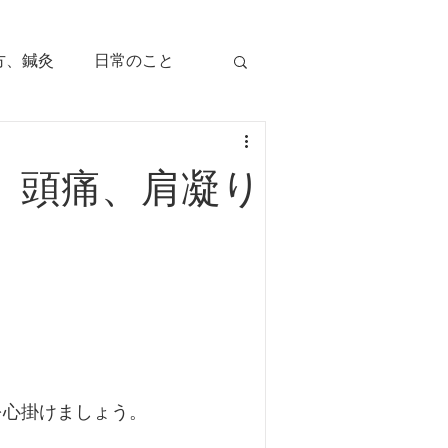
方、鍼灸
日常のこと
痛み
治療のツボ
】頭痛、肩凝り
児の症状
毛症
顔面部の症状
、腕痛、手指痛
を心掛けましょう。