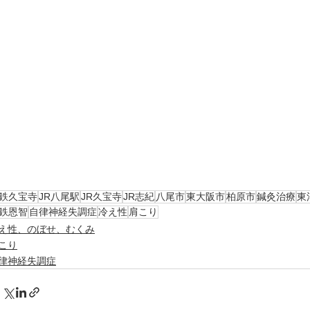
鉄久宝寺
JR八尾駅
JR久宝寺
JR志紀
八尾市
東大阪市
柏原市
鍼灸治療
東
鉄恩智
自律神経失調症
冷え性
肩こり
え性、のぼせ、むくみ
こり
律神経失調症