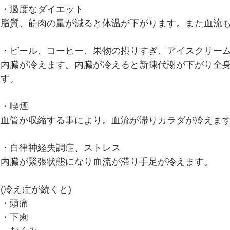
便秘、下痢、排尿異常
冷え性、のぼせ、むくみ
・過度なダイエット
脂質、筋肉の量が減ると体温が下がります。また血流
呼吸器の症状、過呼吸、過換気症候群
痔（じ）
・ビール、コーヒー、果物の摂りすぎ、アイスクリーム
内臓が冷えます。内臓が冷えると新陳代謝が下がり全
す。
リウマチ
・喫煙
血管か収縮する事により。血流が滞りカラダが冷えま
・自律神経失調症、ストレス
内臓が緊張状態になり血流が滞り手足が冷えます。
(冷え症が続くと)
・頭痛
・下痢