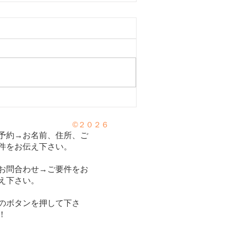
弱りは「腎」が原因！！。
©２０２６
を強くする方法。
予約→お名前、住所、ご
件をお伝え下さい。
お問合わせ→ご要件をお
え下さい。
のボタンを押して下さ
！