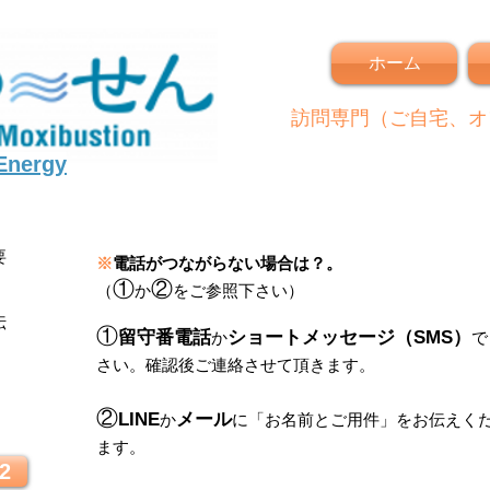
ホーム
訪問専門（ご自宅、オ
 Energy
要
※
電話がつながらない場合は？。
①
②
（
か
をご参照下さい）
伝
①
留守番電話
ショートメッセージ（SMS）
か
で
さい。
確認後ご連絡させて頂きます。
！
②
LINE
メール
か
に
「
お名前とご用件
」
をお伝えく
ます。
2