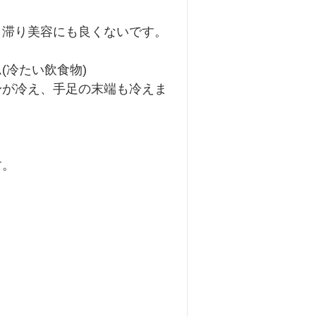
東洋医学について
も滞り美容にも良くないです。
膝痛
扁桃腺炎
喘息
(冷たい飲食物)
身が冷え、手足の末端も冷えま
す。