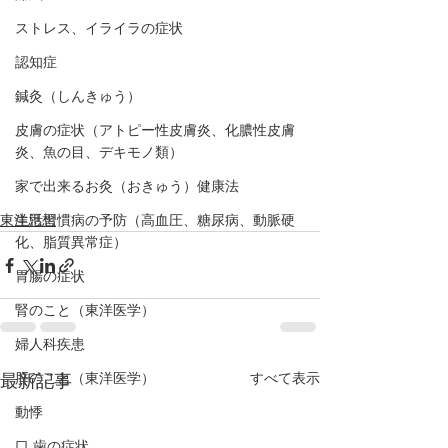
ストレス、イライラの症状
認知症
鍼灸（しんきゅう）
皮膚の症状（アトピー性皮膚炎、化膿性皮膚
炎、魚の目、デキモノ類）
家で出来るお灸（おきゅう）健康法
生活習慣病の予防（高血圧、糖尿病、動脈硬
東洋思想
化、脂質異常症）
胃腸の症状
腎のこと（東洋医学）
婦人科疾患
肝のこと（東洋医学）
すべて表示
最新記事
動悸
口,歯の症状