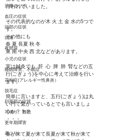
治療のツボ
行われていました。
血圧の症状
その代表的なのが木 火 土 金 水の5つで
頭部の症状
す。
その他にも
頭痛
春 夏 長夏 秋 冬
夜間尿
東 南 中央 西 北などがあります。
小児の症状
実は鍼灸でも  肝  心  脾  肺  腎などの五
睡眠障害、不眠症
行(ごぎょう)を中心に考えて治療を行い
花粉症(アレルギー性鼻炎）
ます。
脱毛症
簡単に言いますと、五行(ごぎょう)は丸
顔面部の症状
い円で繋がっているとでも言いましょ
うか？？？
耳鳴り、難聴
・・・。
更年期障害
肩こり
春が来て夏が来て長夏が来て秋が来て