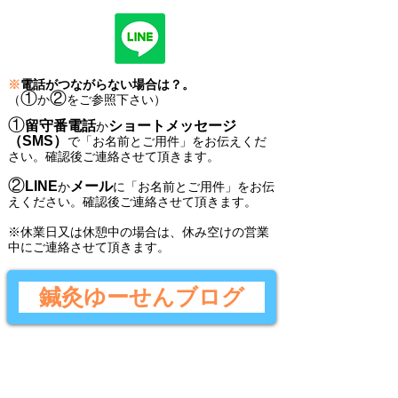
※
電話がつながらない場合は？。
①
②
（
か
をご参照下さい）
①
留守番電話
ショートメッセージ
か
（SMS）
で
「
お名前とご用件
」
をお伝えくだ
さい。
確認後ご連絡させて頂きます。
②
LINE
メール
か
に
「
お名前とご用件
」
をお伝
えください。
確認後
ご連絡させて頂きます。
​※休業日又は休憩中の場合は、休み空けの営業
中にご連絡させて頂きます。
鍼灸ゆーせんブログ