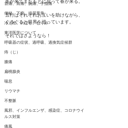
冬が来てまたもとに戻って春が来る。
首痛、肩痛、腕痛、手指痛
便秘、下痢、排尿異常
五行はそれぞれお互いを助けながら、
ぐるぐると世界を巡っています。
冷え性、のぼせ、むくみ
東洋医学について
それではさようなら！
呼吸器の症状、過呼吸、過換気症候群
痔（じ）
膝痛
扁桃腺炎
喘息
リウマチ
不整脈
風邪、インフルエンザ、感染症、コロナウイ
ルス対策
痛風