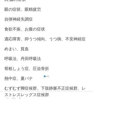
眼の症状、眼精疲労
自律神経失調症
食欲不振、お腹の症状
適応障害、抑うつ傾向、うつ病、不安神経症
めまい、貧血
呼吸法、丹田呼吸法
骨粗しょう症、圧迫骨折
熱中症、夏バテ
むずむず脚症候群、下肢静脈不正症候群、レ
ストレスレッグス症候群
コメント
脈と腹とカラダの不思議
コメントを追加…
【どれか1つでも過不足が
【精根尽きた時
あると心身の不調につな
これを食べてく