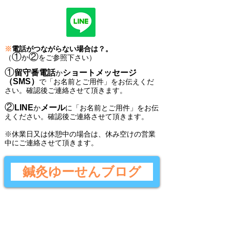
※
電話がつながらない場合は？。
①
②
（
か
をご参照下さい）
①
留守番電話
ショートメッセージ
か
（SMS）
で
「
お名前とご用件
」
をお伝えくだ
さい。
確認後ご連絡させて頂きます。
②
LINE
メール
か
に
「
お名前とご用件
」
をお伝
えください。
確認後
ご連絡させて頂きます。
​※休業日又は休憩中の場合は、休み空けの営業
中にご連絡させて頂きます。
鍼灸ゆーせんブログ