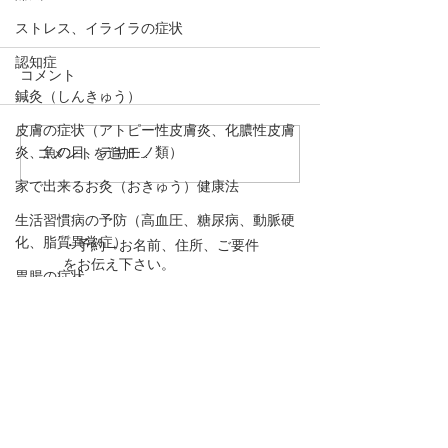
ストレス、イライラの症状
認知症
コメント
鍼灸（しんきゅう）
皮膚の症状（アトピー性皮膚炎、化膿性皮膚
炎、魚の目、デキモノ類）
コメントを追加…
【自分のカラダに吸い玉
【吸い玉治療】
治療】大阪府/東大阪市/八
尾市/東大阪市/
家で出来るお灸（おきゅう）健康法
尾市/近鉄八尾/河内山本/
河内山本/高安/
生活習慣病の予防（高血圧、糖尿病、動脈硬
高安/恩智/鍼灸ゆーせん
ゆーせん
化、脂質異常症）
・予約→お名前、住所、ご要件
をお伝え下さい。
胃腸の症状
・お問合わせ→ご要件をお伝え
腎のこと（東洋医学）
下さい。
婦人科疾患
下のボタンを押して下さい！
肝のこと（東洋医学）
動悸
TEL 090－1966－8212
口,歯の症状