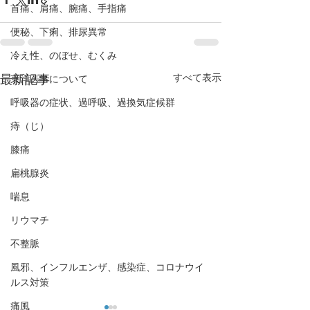
首痛、肩痛、腕痛、手指痛
便秘、下痢、排尿異常
冷え性、のぼせ、むくみ
すべて表示
最新記事
東洋医学について
呼吸器の症状、過呼吸、過換気症候群
痔（じ）
膝痛
扁桃腺炎
喘息
リウマチ
不整脈
風邪、インフルエンザ、感染症、コロナウイ
ルス対策
痛風