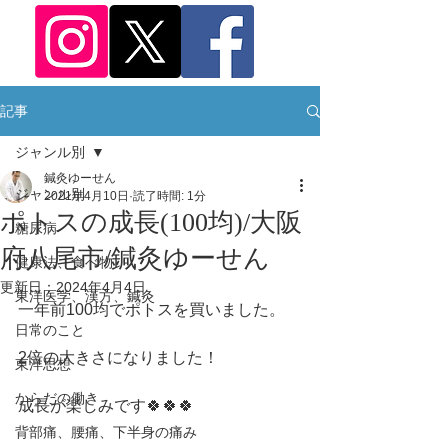
記事
ジャンル別
鍼灸ゆーせん
ジャンル別
2021年4月10日
読了時間: 1分
ポトスの成長(100均)/大阪
糖尿病
府八尾市/鍼灸ゆーせん
健康法、食べ物
更新日：
2024年4月4日
東洋医学、漢方、鍼灸
一年前100均でポトスを買いました。
日常のこと
2倍の大きさになりました！
東洋思想
からだの働き
成長が楽しみです🍀🍀🍀
背部痛、腰痛、下半身の痛み