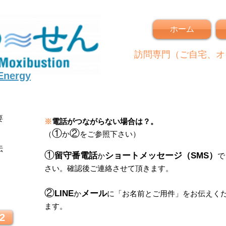
ホーム
訪問専門（ご自宅、オ
 Energy
要
※
電話がつながらない場合は？。
①
②
（
か
をご参照下さい）
伝
①
留守番電話
ショートメッセージ（SMS）
か
で
さい。
確認後ご連絡させて頂きます。
！
②
LINE
メール
か
に
「
お名前とご用件
」
をお伝えく
ます。
2