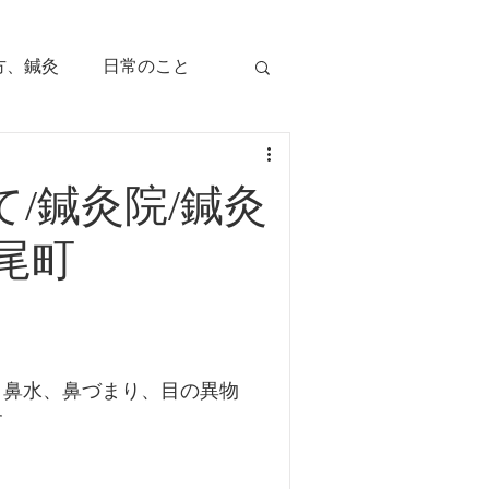
方、鍼灸
日常のこと
痛み
治療のツボ
/鍼灸院/鍼灸
児の症状
尾町
毛症
顔面部の症状
、鼻水、鼻づまり、目の異物
、腕痛、手指痛
す