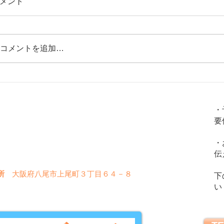
メント
コメントを追加…
花粉症（アレルギー性鼻炎）のツボ3
【大腸
火
金
土
水
木
日
選
の原因
・
学的な
要
〇
〇
〇
〇
〇
✖
・
〇
〇
〇
✖
✖
伝
所
大阪府八尾市上尾町３丁目６４－８
下
い