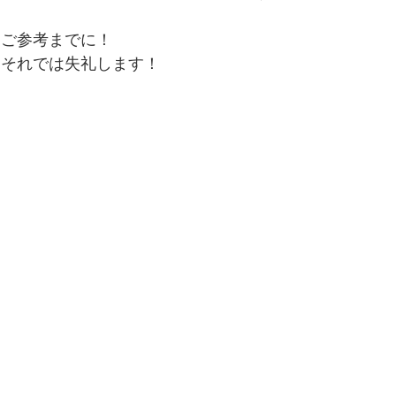
便秘、下痢、排尿異常
冷え性、のぼせ、むくみ
ご参考までに！
それでは失礼します！
呼吸器の症状、過呼吸、過換気症候群
痔（じ）
リウマチ