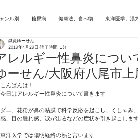
ャンル別
糖尿病
健康法、食べ物
東洋医学、漢
鍼灸ゆーせん
東洋思想
からだの働き
背部痛、腰痛、下半身の
2019年4月29日
読了時間: 1分
アレルギー性鼻炎について
血圧の症状
頭部の症状
頭痛
夜間尿
小
ゆーせん/大阪府八尾市上
こんばんは！
睡眠障害、不眠症
花粉症(アレルギー性鼻炎）
脱
今日はアレルギー性鼻炎について書きます
ダニ、花粉が鼻の粘膜で科学反応を起こし、くしゃみ
耳鳴り、難聴
更年期障害
肩こり
首痛、肩痛
感、目の腫れ感、涙が出るなどの症状を引き起こしま
東洋医学では陽明経絡の熱と言います