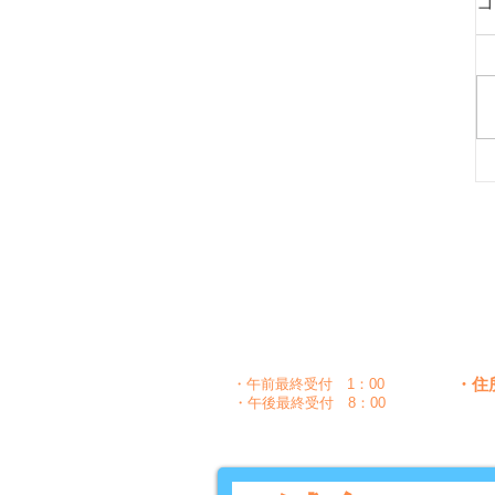
コ
月
時間
〇
午前
10：00～1：30
〇
〇
午後
5：00～8：30
・住
・午前最終受付 1：00
・午後最終受付 8：00