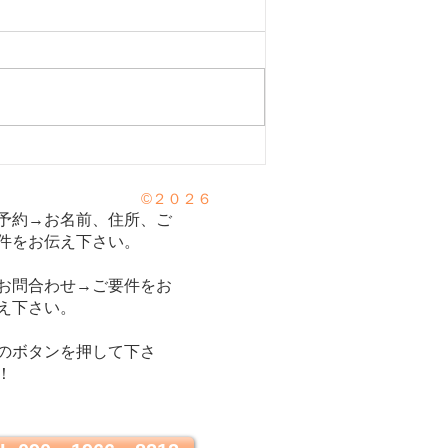
が弱ると花粉に！？。花粉症
©２０２６
と日常生活での対策を東洋医
予約→お名前、住所、ご
視点で解説！】
件をお伝え下さい。
お問合わせ→ご要件をお
え下さい。
のボタンを押して下さ
！