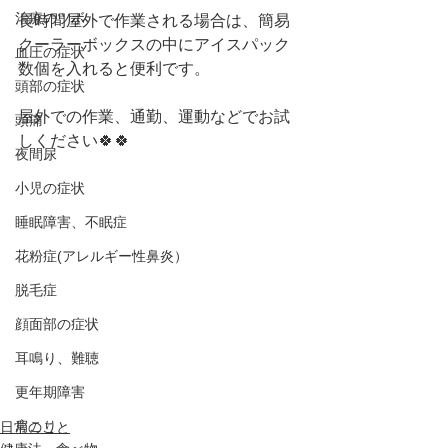
治療のツボ
長時間屋外で作業される場合は、簡易
クーラーボックスの中にアイスパック
血圧の症状
数個を入れると便利です。
頭部の症状
屋外での作業、通勤、運動などでお試
頭痛
しください🍀🍀
夜間尿
小児の症状
睡眠障害、不眠症
花粉症(アレルギー性鼻炎）
脱毛症
顔面部の症状
耳鳴り、難聴
更年期障害
肩こり
日常のこと