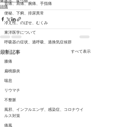
健康法、食べ物
首痛、肩痛、腕痛、手指痛
頭痛
便秘、下痢、排尿異常
冷え性、のぼせ、むくみ
東洋医学について
呼吸器の症状、過呼吸、過換気症候群
すべて表示
最新記事
痔（じ）
膝痛
扁桃腺炎
喘息
リウマチ
不整脈
風邪、インフルエンザ、感染症、コロナウイ
ルス対策
痛風