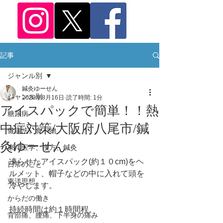
記事
ジャンル別
鍼灸ゆーせん
ジャンル別
2020年8月16日
読了時間: 1分
アイスパックで簡単！！熱
糖尿病
中症対策/大阪府八尾市/鍼
健康法、食べ物
灸ゆーせん
東洋医学、漢方、鍼灸
凍らせたアイスパック(約１０cm)をヘ
日常のこと
ルメット、帽子などの中に入れて頭を
東洋思想
冷やします。
からだの働き
持続時間は約１時間程。
背部痛、腰痛、下半身の痛み