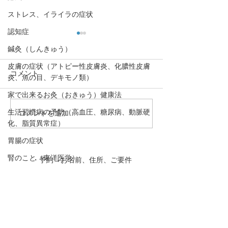
ストレス、イライラの症状
認知症
鍼灸（しんきゅう）
皮膚の症状（アトピー性皮膚炎、化膿性皮膚
コメント
炎、魚の目、デキモノ類）
家で出来るお灸（おきゅう）健康法
生活習慣病の予防（高血圧、糖尿病、動脈硬
コメントを追加…
【日光がセロトニンを増
【呼吸運動はセ
化、脂質異常症）
やす！「冬季うつと日照
を増やす！】心
時間」】心の栄養剤セロ
セロトニン⑥
胃腸の症状
トニン⑦
腎のこと（東洋医学）
・予約→お名前、住所、ご要件
をお伝え下さい。
婦人科疾患
・お問合わせ→ご要件をお伝え
肝のこと（東洋医学）
下さい。
動悸
下のボタンを押して下さい！
口,歯の症状