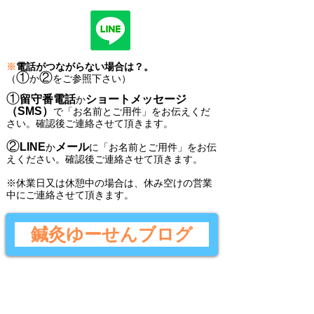
※
電話がつながらない場合は？。
①
②
（
か
をご参照下さい）
①
留守番電話
ショートメッセージ
か
（SMS）
で
「
お名前とご用件
」
をお伝えくだ
さい。
確認後ご連絡させて頂きます。
②
LINE
メール
か
に
「
お名前とご用件
」
をお伝
えください。
確認後
ご連絡させて頂きます。
​※休業日又は休憩中の場合は、休み空けの営業
中にご連絡させて頂きます。
鍼灸ゆーせんブログ