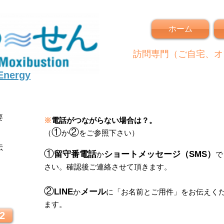
ホーム
訪問専門（ご自宅、オ
 Energy
要
※
電話がつながらない場合は？。
①
②
（
か
をご参照下さい）
伝
①
留守番電話
ショートメッセージ（SMS）
か
で
さい。
確認後ご連絡させて頂きます。
！
②
LINE
メール
か
に
「
お名前とご用件
」
をお伝えく
ます。
2