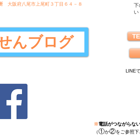
所
大阪府八尾市上尾町３丁目６４－８
下
い
TE
せんブログ
LINE
※
電話がつながらな
①
②
（
か
をご参照下