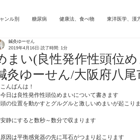
ャンル別
糖尿病
健康法、食べ物
東洋医学、漢
鍼灸ゆーせん
東洋思想
からだの働き
背部痛、腰痛、下半身の
2019年4月16日
読了時間: 1分
めまい(良性発作性頭位めま
血圧の症状
頭部の症状
頭痛
夜間尿
小
鍼灸ゆーせん/大阪府八尾
こんばんは！
睡眠障害、不眠症
花粉症(アレルギー性鼻炎）
脱
今日は良性発作性頭位めまいについて書きます
頭の位置を動かすとグルグルと激しいめまいが起こり
耳鳴り、難聴
更年期障害
肩こり
首痛、肩痛
安静にすると数秒～数分で収まります
原因は平衡感覚器の先に耳石がつまり起こります