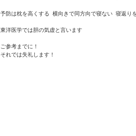
便秘、下痢、排尿異常
冷え性、のぼせ、むくみ
予防は枕を高くする  横向きで同方向で寝ない  寝返り
呼吸器の症状、過呼吸、過換気症候群
痔（じ）
東洋医学では胆の気虚と言います
ご参考までに！
リウマチ
それでは失礼します！