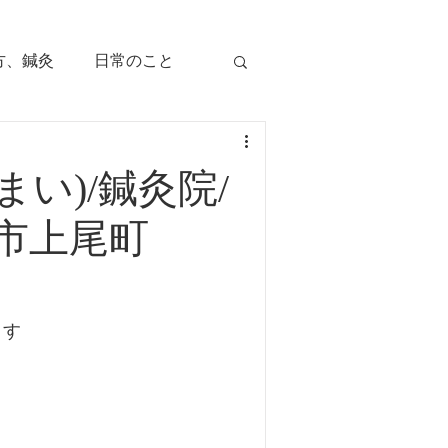
方、鍼灸
日常のこと
痛み
治療のツボ
い)/鍼灸院/
児の症状
市上尾町
毛症
顔面部の症状
ます
、腕痛、手指痛