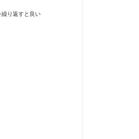
東洋医学について
を繰り返すと良い
膝痛
扁桃腺炎
喘息