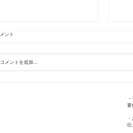
メント
コメントを追加…
【めまいのツボ「陶道」】
【めま
火
金
土
水
木
日
・
要
〇
〇
〇
〇
〇
✖
・
〇
〇
〇
✖
✖
伝