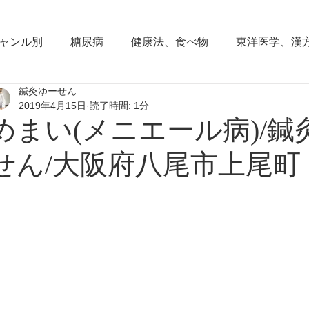
ャンル別
糖尿病
健康法、食べ物
東洋医学、漢
鍼灸ゆーせん
東洋思想
からだの働き
背部痛、腰痛、下半身の
2019年4月15日
読了時間: 1分
めまい(メニエール病)/鍼
血圧の症状
頭部の症状
頭痛
夜間尿
小
せん/大阪府八尾市上尾町
睡眠障害、不眠症
花粉症(アレルギー性鼻炎）
脱
耳鳴り、難聴
更年期障害
肩こり
首痛、肩痛