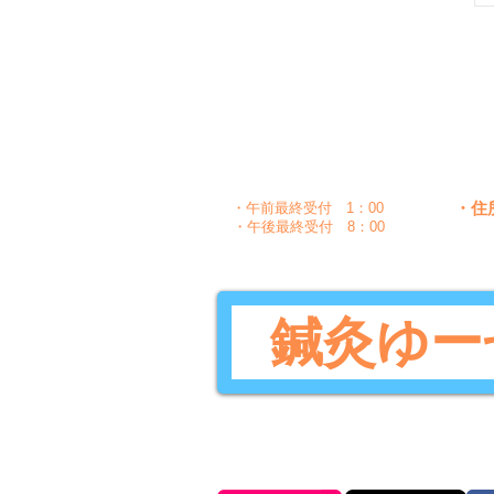
月
時間
〇
午前
10：00～1：30
〇
〇
午後
5：00～8：30
・住
・午前最終受付 1：00
・午後最終受付 8：00
鍼灸ゆー