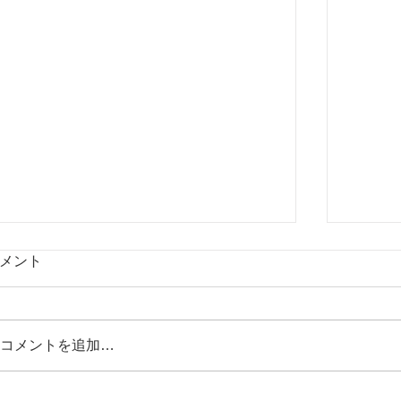
メント
コメントを追加…
【めまいのツボ「陶道」】
【めま