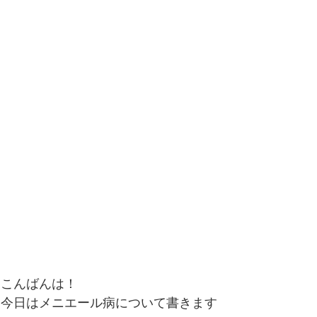
便秘、下痢、排尿異常
冷え性、のぼせ、むくみ
呼吸器の症状、過呼吸、過換気症候群
痔（じ）
リウマチ
こんばんは！
今日はメニエール病について書きます