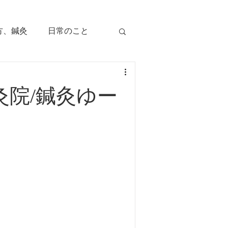
方、鍼灸
日常のこと
痛み
治療のツボ
灸院/鍼灸ゆー
児の症状
毛症
顔面部の症状
、腕痛、手指痛