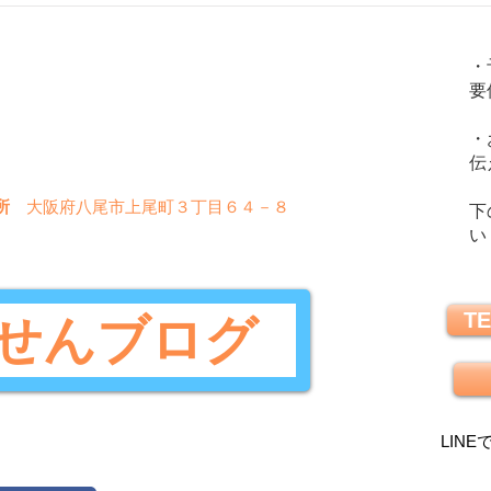
火
金
土
水
木
日
・
要
〇
〇
〇
〇
〇
✖
・
〇
〇
〇
✖
✖
伝
所
大阪府八尾市上尾町３丁目６４－８
下
い
TE
せんブログ
LINE