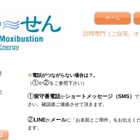
ホーム
訪問専門（ご自宅、オ
 Energy
要
※
電話がつながらない場合は？。
①
②
（
か
をご参照下さい）
伝
①
留守番電話
ショートメッセージ（SMS）
か
で
さい。
確認後ご連絡させて頂きます。
！
②
LINE
メール
か
に
「
お名前とご用件
」
をお伝えく
ます。
2