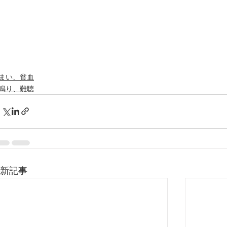
まい、貧血
鳴り、難聴
新記事