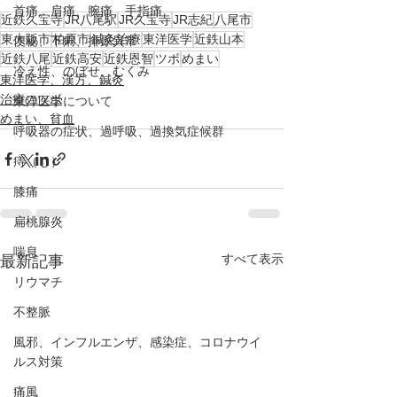
首痛、肩痛、腕痛、手指痛
近鉄久宝寺
JR八尾駅
JR久宝寺
JR志紀
八尾市
東大阪市
柏原市
鍼灸治療
東洋医学
近鉄山本
便秘、下痢、排尿異常
近鉄八尾
近鉄高安
近鉄恩智
ツボ
めまい
冷え性、のぼせ、むくみ
東洋医学、漢方、鍼灸
治療のツボ
東洋医学について
めまい、貧血
呼吸器の症状、過呼吸、過換気症候群
痔（じ）
膝痛
扁桃腺炎
喘息
すべて表示
最新記事
リウマチ
不整脈
風邪、インフルエンザ、感染症、コロナウイ
ルス対策
痛風