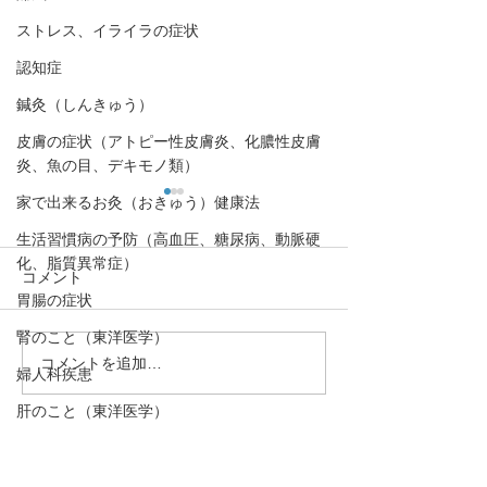
ストレス、イライラの症状
認知症
鍼灸（しんきゅう）
皮膚の症状（アトピー性皮膚炎、化膿性皮膚
炎、魚の目、デキモノ類）
家で出来るお灸（おきゅう）健康法
生活習慣病の予防（高血圧、糖尿病、動脈硬
化、脂質異常症）
コメント
胃腸の症状
腎のこと（東洋医学）
コメントを追加…
花粉症（アレルギー性鼻
【大腸が弱ると
婦人科疾患
炎）のツボ3選
に！？。花粉症
肝のこと（東洋医学）
日常生活での対
医学的な視点で
動悸
・予約→お名前、住所、ご要件
をお伝え下さい。
口,歯の症状