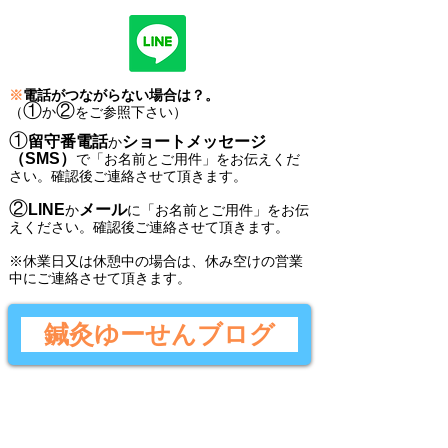
※
電話がつながらない場合は？。
①
②
（
か
をご参照下さい）
①
留守番電話
ショートメッセージ
か
（SMS）
で
「
お名前とご用件
」
をお伝えくだ
さい。
確認後ご連絡させて頂きます。
②
LINE
メール
か
に
「
お名前とご用件
」
をお伝
えください。
確認後
ご連絡させて頂きます。
​※休業日又は休憩中の場合は、休み空けの営業
中にご連絡させて頂きます。
鍼灸ゆーせんブログ