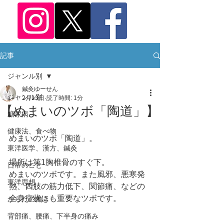
記事
ジャンル別
鍼灸ゆーせん
ジャンル別
2月13日
読了時間: 1分
【めまいのツボ「陶道」】
糖尿病
健康法、食べ物
めまいのツボ「陶道」。
東洋医学、漢方、鍼灸
場所は第1胸椎骨のすぐ下。
日常のこと
めまいのツボです。また風邪、悪寒発
東洋思想
熱、四肢の筋力低下、関節痛、などの
全身症状にも重要なツボです。
からだの働き
背部痛、腰痛、下半身の痛み