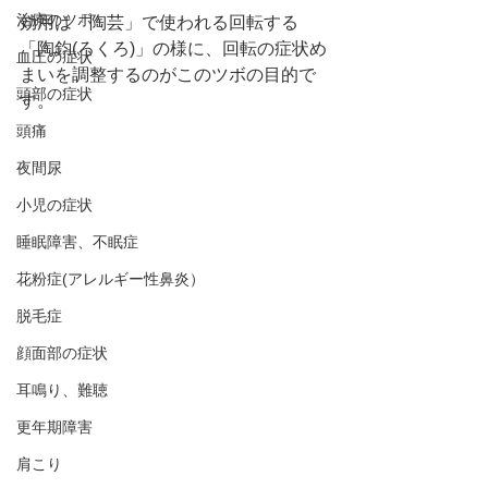
治療のツボ
効用は「陶芸」で使われる回転する
「陶鈞(ろくろ)」の様に、回転の症状め
血圧の症状
まいを調整するのがこのツボの目的で
頭部の症状
す。
頭痛
夜間尿
小児の症状
睡眠障害、不眠症
花粉症(アレルギー性鼻炎）
脱毛症
顔面部の症状
耳鳴り、難聴
更年期障害
肩こり