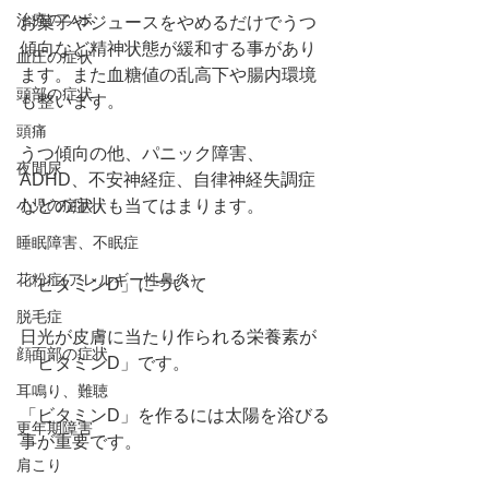
治療のツボ
お菓子やジュースをやめるだけでうつ
傾向など精神状態が緩和する事があり
血圧の症状
ます。また血糖値の乱高下や腸内環境
頭部の症状
も整います。
頭痛
うつ傾向の他、パニック障害、
夜間尿
ADHD、不安神経症、自律神経失調症
小児の症状
などの症状も当てはまります。
睡眠障害、不眠症
花粉症(アレルギー性鼻炎）
「ビタミンD」について
脱毛症
日光が皮膚に当たり作られる栄養素が
顔面部の症状
「ビタミンD」です。
耳鳴り、難聴
「ビタミンD」を作るには太陽を浴びる
更年期障害
事が重要です。
肩こり