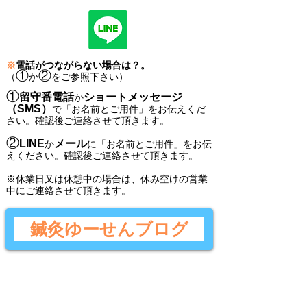
※
電話がつながらない場合は？。
①
②
（
か
をご参照下さい）
①
留守番電話
ショートメッセージ
か
（SMS）
で
「
お名前とご用件
」
をお伝えくだ
さい。
確認後ご連絡させて頂きます。
②
LINE
メール
か
に
「
お名前とご用件
」
をお伝
えください。
確認後
ご連絡させて頂きます。
​※休業日又は休憩中の場合は、休み空けの営業
中にご連絡させて頂きます。
鍼灸ゆーせんブログ