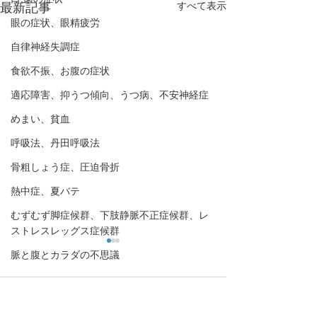
すべて表示
最新記事
眼の症状、眼精疲労
自律神経失調症
食欲不振、お腹の症状
適応障害、抑うつ傾向、うつ病、不安神経症
めまい、貧血
呼吸法、丹田呼吸法
骨粗しょう症、圧迫骨折
熱中症、夏バテ
むずむず脚症候群、下肢静脈不正症候群、レ
ストレスレッグス症候群
脈と腹とカラダの不思議
コメント