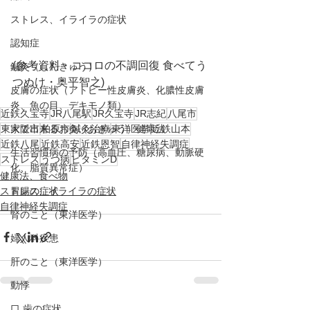
ストレス、イライラの症状
認知症
(参考資料・ココロの不調回復 食べてう
鍼灸（しんきゅう）
つぬけ・奥平智之)
皮膚の症状（アトピー性皮膚炎、化膿性皮膚
炎、魚の目、デキモノ類）
近鉄久宝寺
JR八尾駅
JR久宝寺
JR志紀
八尾市
東大阪市
柏原市
鍼灸治療
東洋医学
近鉄山本
家で出来るお灸（おきゅう）健康法
近鉄八尾
近鉄高安
近鉄恩智
自律神経失調症
生活習慣病の予防（高血圧、糖尿病、動脈硬
ストレス
うつ病
ビタミンD
化、脂質異常症）
健康法、食べ物
ストレス、イライラの症状
胃腸の症状
自律神経失調症
腎のこと（東洋医学）
婦人科疾患
肝のこと（東洋医学）
動悸
口,歯の症状