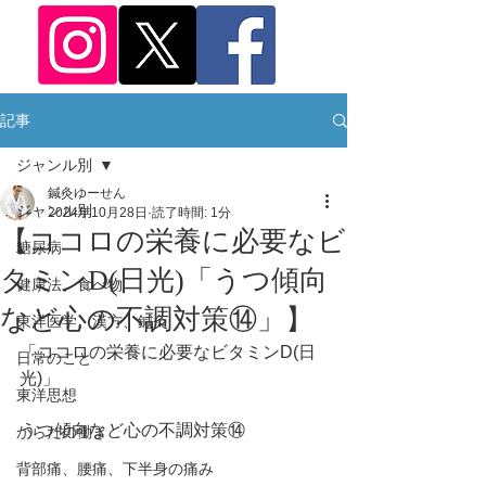
記事
ジャンル別
鍼灸ゆーせん
ジャンル別
2024年10月28日
読了時間: 1分
【ココロの栄養に必要なビ
糖尿病
タミンD(日光)「うつ傾向
健康法、食べ物
など心の不調対策⑭」】
東洋医学、漢方、鍼灸
「ココロの栄養に必要なビタミンD(日
日常のこと
光)」
東洋思想
うつ傾向など心の不調対策⑭
からだの働き
背部痛、腰痛、下半身の痛み