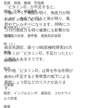
首痛、肩痛、腕痛、手指痛
「ビタミンD」が不足すると。
便秘、下痢、排尿異常
小腸のバリア機能が弱り、免疫力が弱
ります。免疫力が弱ると体が弱り、風
冷え性、のぼせ、むくみ
邪やアレルギーになります。同時にコ
東洋医学について
コロの免疫力も弱り健康にも影響が出
呼吸器の症状、過呼吸、過換気症候群
ます。
痔（じ）
統合失調症、躁うつ病(双極性障害)の方
膝痛
の多くが「ビタミンD」不足だったとい
う報告もあるそうです。
扁桃腺炎
喘息
その他「ビタミンD」は骨を作る作用が
あり、不足すると骨密度の低下による
リウマチ
骨粗しょう症などのリスクがありま
不整脈
す。
風邪、インフルエンザ、感染症、コロナウイ
ルス対策
痛風