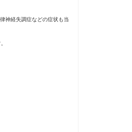
東洋医学について
自律神経失調症などの症状も当
膝痛
扁桃腺炎
喘息
す。