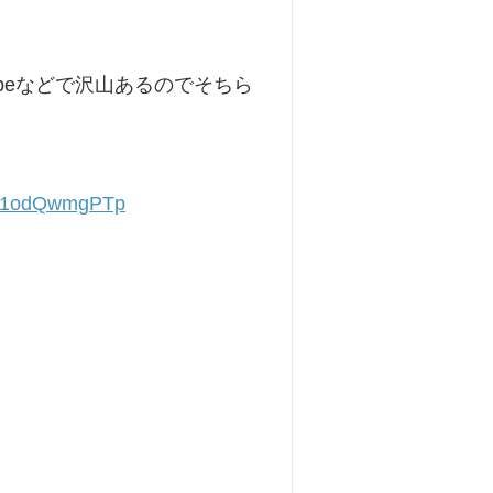
beなどで沢山あるのでそちら
O91odQwmgPTp