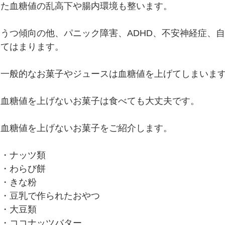
た血糖値の乱高下や腸内環境も整います。
便秘、下痢、排尿異常
冷え性、のぼせ、むくみ
うつ傾向の他、パニック障害、ADHD、不安神経症、
てはまります。
呼吸器の症状、過呼吸、過換気症候群
痔（じ）
一般的なお菓子やジュースは血糖値を上げてしまいま
リウマチ
血糖値を上げないお菓子は食べても大丈夫です。
血糖値を上げないお菓子をご紹介します。
・ナッツ類
・わらび餅
・きな粉
・豆乳で作られたおやつ
・大豆類
・ココナッツバター