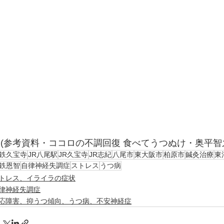
(参考資料・ココロの不調回復 食べてうつぬけ・奥平智
鉄久宝寺
JR八尾駅
JR久宝寺
JR志紀
八尾市
東大阪市
柏原市
鍼灸治療
東
鉄恩智
自律神経失調症
ストレス
うつ病
トレス、イライラの症状
律神経失調症
応障害、抑うつ傾向、うつ病、不安神経症