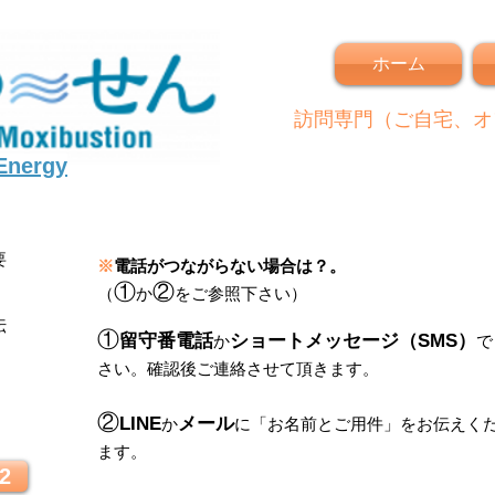
ホーム
訪問専門（ご自宅、オ
 Energy
要
※
電話がつながらない場合は？。
①
②
（
か
をご参照下さい）
伝
①
留守番電話
ショートメッセージ（SMS）
か
で
さい。
確認後ご連絡させて頂きます。
！
②
LINE
メール
か
に
「
お名前とご用件
」
をお伝えく
ます。
2