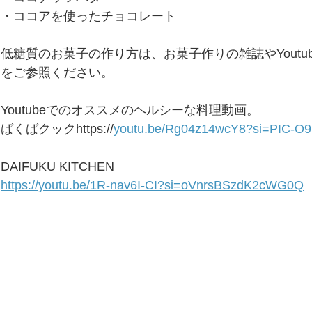
・ココアを使ったチョコレート
低糖質のお菓子の作り方は、お菓子作りの雑誌やYoutu
をご参照ください。
Youtubeでのオススメのヘルシーな料理動画。
ばくばクックhttps://
youtu.be/Rg04z14wcY8?si=PIC-
DAIFUKU KITCHEN
https://youtu.be/1R-nav6I-CI?si=oVnrsBSzdK2cWG0Q