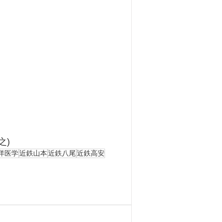
之)
洋医学
近鉄山本
近鉄八尾
近鉄高安