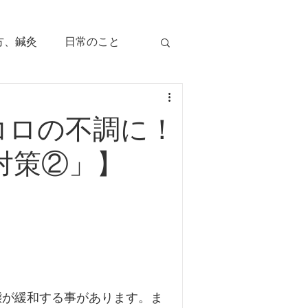
方、鍼灸
日常のこと
痛み
治療のツボ
コロの不調に！
児の症状
対策②」】
毛症
顔面部の症状
、腕痛、手指痛
態が緩和する事があります。ま