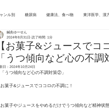
ャンル別
糖尿病
健康法、食べ物
東洋医学、漢
鍼灸ゆーせん
東洋思想
からだの働き
背部痛、腰痛、下半身の
2024年8月31日
読了時間: 1分
【お菓子&ジュースでコ
血圧の症状
頭部の症状
頭痛
夜間尿
小
「うつ傾向など心の不調
新日：
2024年10月24日
「うつ傾向など心の不調対策②」
睡眠障害、不眠症
花粉症(アレルギー性鼻炎）
脱
お菓子&ジュースでココロの不調に！
耳鳴り、難聴
更年期障害
肩こり
首痛、肩痛
お菓子やジュースをやめるだけでうつ傾向など精神状