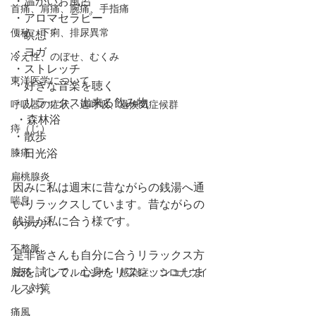
・温かいお風呂
首痛、肩痛、腕痛、手指痛
・アロマセラピー
便秘、下痢、排尿異常
・瞑想
・ヨガ
冷え性、のぼせ、むくみ
・ストレッチ
東洋医学について
・好きな音楽を聴く
・リラックス出来る飲み物
呼吸器の症状、過呼吸、過換気症候群
 ・森林浴
痔（じ）
・散歩
膝痛
・日光浴
扁桃腺炎
因みに私は週末に昔ながらの銭湯へ通
喘息
いリラックスしています。昔ながらの
銭湯が私に合う様です。
リウマチ
不整脈
是非皆さんも自分に合うリラックス方
法を試して、心身をリフレッシュしま
風邪、インフルエンザ、感染症、コロナウイ
ルス対策
しょう。
痛風