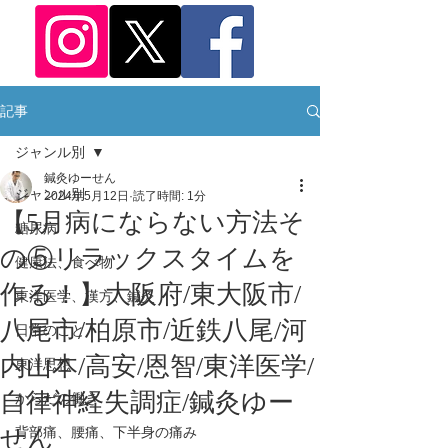
記事
ジャンル別
鍼灸ゆーせん
ジャンル別
2024年5月12日
読了時間: 1分
【5月病にならない方法そ
糖尿病
の⑤リラックスタイムを
健康法、食べ物
作る！】大阪府/東大阪市/
東洋医学、漢方、鍼灸
八尾市/柏原市/近鉄八尾/河
日常のこと
内山本/高安/恩智/東洋医学/
東洋思想
自律神経失調症/鍼灸ゆー
からだの働き
せん
背部痛、腰痛、下半身の痛み