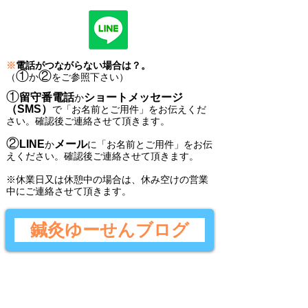
※
電話がつながらない場合は？。
①
②
（
か
をご参照下さい）
①
留守番電話
ショートメッセージ
か
（SMS）
で
「
お名前とご用件
」
をお伝えくだ
さい。
確認後ご連絡させて頂きます。
②
LINE
メール
か
に
「
お名前とご用件
」
をお伝
えください。
確認後
ご連絡させて頂きます。
​※休業日又は休憩中の場合は、休み空けの営業
中にご連絡させて頂きます。
鍼灸ゆーせんブログ