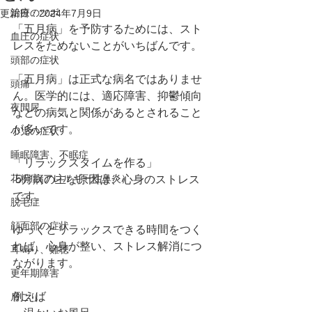
治療のツボ
更新日：
2024年7月9日
「五月病」を予防するためには、スト
血圧の症状
レスをためないことがいちばんです。
頭部の症状
「五月病」は正式な病名ではありませ
頭痛
ん。医学的には、適応障害、抑鬱傾向
夜間尿
などの病気と関係があるとされること
が多いです。
小児の症状
睡眠障害、不眠症
「リラックスタイムを作る」
花粉症(アレルギー性鼻炎）
 5月病の主な原因は、心身のストレス
です。
脱毛症
顔面部の症状
ゆっくとリラックスできる時間をつく
れば、心身が整い、ストレス解消につ
耳鳴り、難聴
ながります。
更年期障害
例えば
肩こり