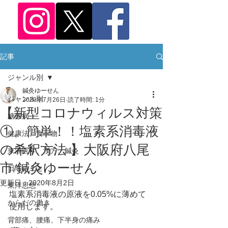
記事
ジャンル別
鍼灸ゆーせん
ジャンル別
2020年7月26日
読了時間: 1分
【新型コロナウィルス対策
糖尿病
①。簡単！！塩素系消毒液
健康法、食べ物
の希釈方法 】大阪府八尾
東洋医学、漢方、鍼灸
市/鍼灸ゆーせん
日常のこと
更新日：
2020年8月2日
東洋思想
塩素系消毒液の原液を0.05%に薄めて
からだの働き
使用します。
背部痛、腰痛、下半身の痛み