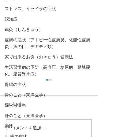
ストレス、イライラの症状
認知症
鍼灸（しんきゅう）
皮膚の症状（アトピー性皮膚炎、化膿性皮膚
炎、魚の目、デキモノ類）
家で出来るお灸（おきゅう）健康法
生活習慣病の予防（高血圧、糖尿病、動脈硬
化、脂質異常症）
胃腸の症状
腎のこと（東洋医学）
コメント
婦人科疾患
肝のこと（東洋医学）
動悸
コメントを追加…
【日光がセロトニンを増
【呼吸運動はセ
やす！「冬季うつと日照
を増やす！】心
口,歯の症状