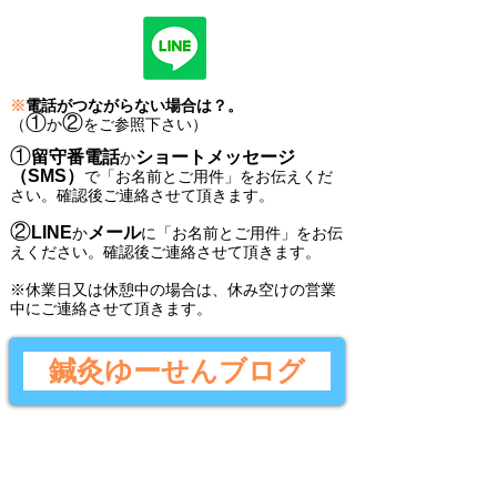
※
電話がつながらない場合は？。
①
②
（
か
をご参照下さい）
①
留守番電話
ショートメッセージ
か
（SMS）
で
「
お名前とご用件
」
をお伝えくだ
さい。
確認後ご連絡させて頂きます。
②
LINE
メール
か
に
「
お名前とご用件
」
をお伝
えください。
確認後
ご連絡させて頂きます。
​※休業日又は休憩中の場合は、休み空けの営業
中にご連絡させて頂きます。
鍼灸ゆーせんブログ