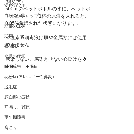
(薄め方)
治療のツボ
500mlのペットボトルの水に、ペットボ
血圧の症状
トルのキャップ1杯の原液を入れると、
0.05%希釈された状態になります。
頭部の症状
頭痛
※塩素系消毒液は肌や金属類には使用
できません。
夜間尿
小児の症状
感染しない、感染させない心掛けを🍀
🍀🍀
睡眠障害、不眠症
花粉症(アレルギー性鼻炎）
脱毛症
顔面部の症状
耳鳴り、難聴
更年期障害
肩こり