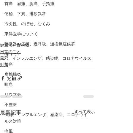
首痛、肩痛、腕痛、手指痛
便秘、下痢、排尿異常
冷え性、のぼせ、むくみ
東洋医学について
呼吸器の症状、過呼吸、過換気症候群
健康法、食べ物
日常のこと
痔（じ）
風邪、インフルエンザ、感染症、コロナウイルス
膝痛
対策
扁桃腺炎
喘息
リウマチ
不整脈
すべて表示
最新記事
風邪、インフルエンザ、感染症、コロナウイ
ルス対策
痛風