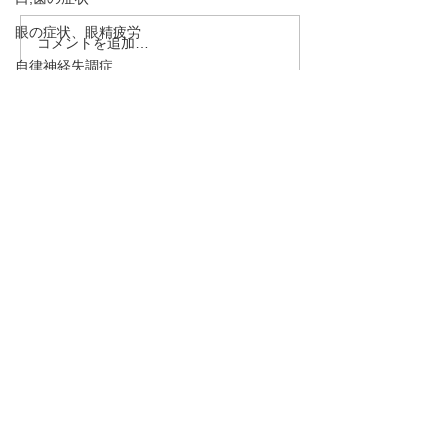
眼の症状、眼精疲労
コメントを追加…
花粉症（アレルギー性鼻
腰痛、頻尿、骨
自律神経失調症
炎）のツボ3選
下、精力減退な
は「腎」の弱り
食欲不振、お腹の症状
「腎」を整える
適応障害、抑うつ傾向、うつ病、不安神経症
・予約→お名前、住所、ご要件
説！
をお伝え下さい。
めまい、貧血
・お問合わせ→ご要件をお伝え
呼吸法、丹田呼吸法
下さい。
骨粗しょう症、圧迫骨折
下のボタンを押して下さい！
熱中症、夏バテ
むずむず脚症候群、下肢静脈不正症候群、レ
TEL 090－1966－8212
ストレスレッグス症候群
脈と腹とカラダの不思議
ysen@au.com
LINEでの
予約、お問合せはこちら
！