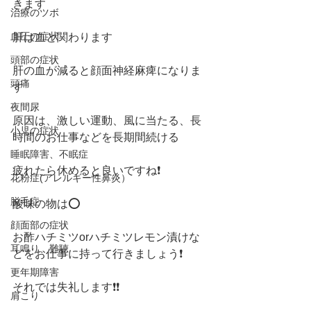
きます
治療のツボ
血圧の症状
肝は血と関わります
頭部の症状
肝の血が減ると顔面神経麻痺になりま
頭痛
す
夜間尿
原因は、激しい運動、風に当たる、長
小児の症状
時間のお仕事などを長期間続ける
睡眠障害、不眠症
疲れたら休めると良いですね❗️
花粉症(アレルギー性鼻炎）
脱毛症
酸味の物は⭕️
顔面部の症状
お酢ハチミツorハチミツレモン漬けな
耳鳴り、難聴
どをお仕事に持って行きましょう❗️
更年期障害
それでは失礼します❗️❗️
肩こり