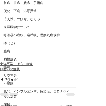
首痛、肩痛、腕痛、手指痛
便秘、下痢、排尿異常
冷え性、のぼせ、むくみ
東洋医学について
呼吸器の症状、過呼吸、過換気症候群
痔（じ）
膝痛
扁桃腺炎
東洋医学、漢方、鍼灸
喘息
顔面部の症状
リウマチ
不整脈
風邪、インフルエンザ、感染症、コロナウイ
ルス対策
痛風