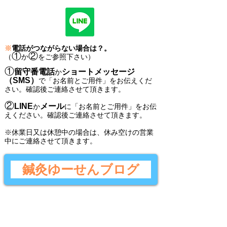
※
電話がつながらない場合は？。
①
②
（
か
をご参照下さい）
①
留守番電話
ショートメッセージ
か
（SMS）
で
「
お名前とご用件
」
をお伝えくだ
さい。
確認後ご連絡させて頂きます。
②
LINE
メール
か
に
「
お名前とご用件
」
をお伝
えください。
確認後
ご連絡させて頂きます。
​※休業日又は休憩中の場合は、休み空けの営業
中にご連絡させて頂きます。
鍼灸ゆーせんブログ