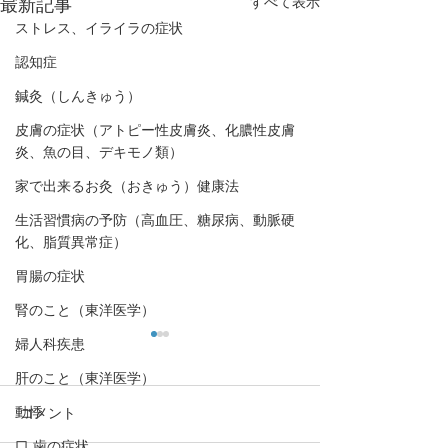
すべて表示
最新記事
ストレス、イライラの症状
認知症
鍼灸（しんきゅう）
皮膚の症状（アトピー性皮膚炎、化膿性皮膚
炎、魚の目、デキモノ類）
家で出来るお灸（おきゅう）健康法
生活習慣病の予防（高血圧、糖尿病、動脈硬
化、脂質異常症）
胃腸の症状
腎のこと（東洋医学）
婦人科疾患
肝のこと（東洋医学）
動悸
コメント
口,歯の症状