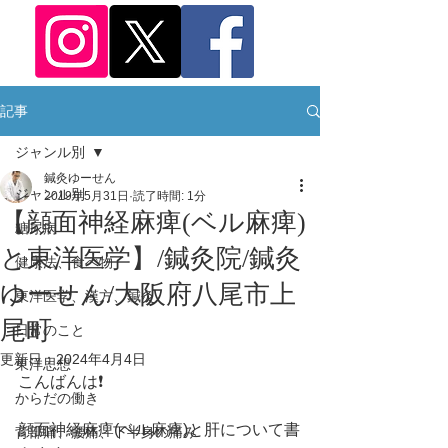
記事
ジャンル別
鍼灸ゆーせん
ジャンル別
2019年5月31日
読了時間: 1分
【顔面神経麻痺(ベル麻痺)
糖尿病
と東洋医学】/鍼灸院/鍼灸
健康法、食べ物
ゆーせん/大阪府八尾市上
東洋医学、漢方、鍼灸
尾町
日常のこと
更新日：
2024年4月4日
東洋思想
こんばんは❗️
からだの働き
顔面神経麻痺(ベル麻痺)と肝について書
背部痛、腰痛、下半身の痛み