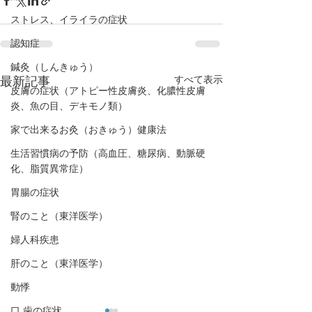
ストレス、イライラの症状
認知症
鍼灸（しんきゅう）
すべて表示
最新記事
皮膚の症状（アトピー性皮膚炎、化膿性皮膚
炎、魚の目、デキモノ類）
家で出来るお灸（おきゅう）健康法
生活習慣病の予防（高血圧、糖尿病、動脈硬
化、脂質異常症）
胃腸の症状
腎のこと（東洋医学）
婦人科疾患
肝のこと（東洋医学）
動悸
口,歯の症状