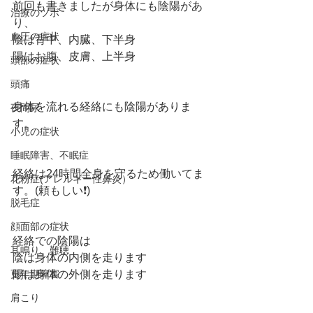
前回も書きましたが身体にも陰陽があ
治療のツボ
り、
血圧の症状
陰は背中、内臓、下半身 
陽はお腹、皮膚、上半身 
頭部の症状
頭痛
身体を流れる経絡にも陰陽がありま
夜間尿
す。
小児の症状
睡眠障害、不眠症
経絡は24時間全身を守るため働いてま
花粉症(アレルギー性鼻炎）
す。(頼もしい❗️)
脱毛症
顔面部の症状
経絡での陰陽は
耳鳴り、難聴
陰は身体の内側を走ります
更年期障害
陽は身体の外側を走ります
肩こり