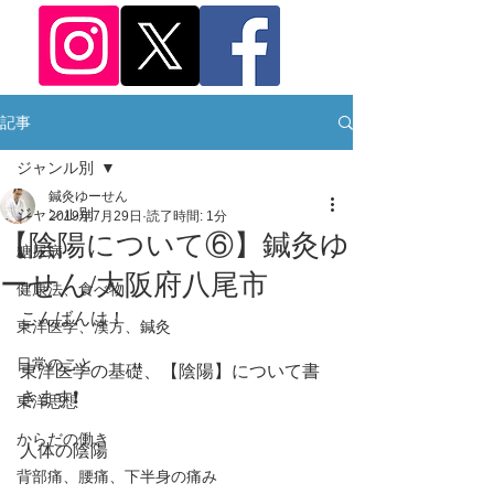
記事
ジャンル別
鍼灸ゆーせん
ジャンル別
2019年7月29日
読了時間: 1分
【陰陽について⑥】鍼灸ゆ
糖尿病
ーせん/大阪府八尾市
健康法、食べ物
こんばんは！
東洋医学、漢方、鍼灸
日常のこと
東洋医学の基礎、【陰陽】について書
きます❗️
東洋思想
からだの働き
人体の陰陽
背部痛、腰痛、下半身の痛み