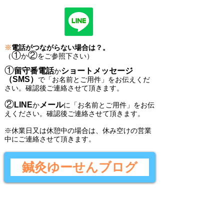
※
電話がつながらない場合は？。
①
②
（
か
をご参照下さい）
①
留守番電話
ショートメッセージ
か
（SMS）
で
「
お名前とご用件
」
をお伝えくだ
さい。
確認後ご連絡させて頂きます。
②
LINE
メール
か
に
「
お名前とご用件
」
をお伝
えください。
確認後
ご連絡させて頂きます。
​※休業日又は休憩中の場合は、休み空けの営業
中にご連絡させて頂きます。
鍼灸ゆーせんブログ