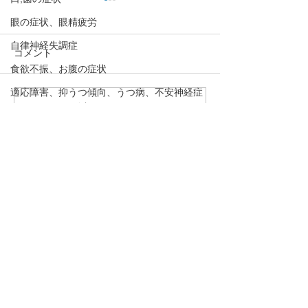
眼の症状、眼精疲労
自律神経失調症
コメント
食欲不振、お腹の症状
適応障害、抑うつ傾向、うつ病、不安神経症
コメントを追加…
【肌の乾燥、慢性的な肩
【貧血、めまい
めまい、貧血
こり、肌の黒ずみ、月経
くみる、眠りが
呼吸法、丹田呼吸法
痛は血が停滞しているサ
が続くのは血が
イン！「瘀血(おけつ)」に
イン！「血虚」
骨粗しょう症、圧迫骨折
・予約→お名前、住所、ご要件
ついて】優しく学ぼう東
て】優しく学ぼ
をお伝え下さい。
熱中症、夏バテ
洋医学⑥
学⑤
むずむず脚症候群、下肢静脈不正症候群、レ
・お問合わせ→ご要件をお伝え
下さい。
ストレスレッグス症候群
脈と腹とカラダの不思議
下のボタンを押して下さい！
TEL 090－1966－8212