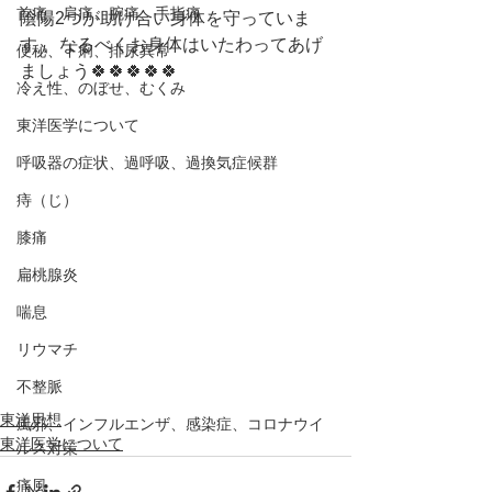
首痛、肩痛、腕痛、手指痛
陰陽2つが助け合い身体を守っていま
す 。なるべくお身体はいたわってあげ
便秘、下痢、排尿異常
ましょう🍀🍀🍀🍀🍀
冷え性、のぼせ、むくみ
東洋医学について
呼吸器の症状、過呼吸、過換気症候群
痔（じ）
膝痛
扁桃腺炎
喘息
リウマチ
不整脈
東洋思想
風邪、インフルエンザ、感染症、コロナウイ
東洋医学について
ルス対策
痛風