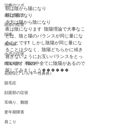
治療のツボ
朝は陰から陽になり
血圧の症状
昼は陽になり
夕方は陽から陰になり
頭部の症状
夜は陰になります  陰陽理論で大事なこ
頭痛
とは、陰と陽のバランスが同じ量にな
ることです❗️  しかし陰陽が同じ量にな
夜間尿
ることは少なく、陰陽どちらかに傾き
小児の症状
過ぎないようにお互いバランスをとっ
ています  世の中全てに陰陽があるので
睡眠障害、不眠症
探してみましょう🍀🍀🍀🍀🍀🍀  
花粉症(アレルギー性鼻炎）
脱毛症
顔面部の症状
耳鳴り、難聴
更年期障害
肩こり