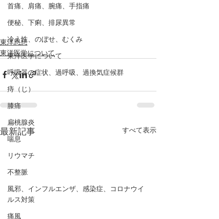
首痛、肩痛、腕痛、手指痛
便秘、下痢、排尿異常
冷え性、のぼせ、むくみ
東洋思想
東洋医学について
東洋医学について
呼吸器の症状、過呼吸、過換気症候群
痔（じ）
膝痛
扁桃腺炎
すべて表示
最新記事
喘息
リウマチ
不整脈
風邪、インフルエンザ、感染症、コロナウイ
ルス対策
痛風