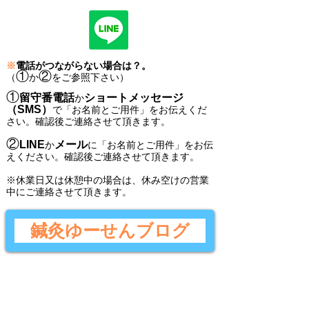
※
電話がつながらない場合は？。
①
②
（
か
をご参照下さい）
①
留守番電話
ショートメッセージ
か
（SMS）
で
「
お名前とご用件
」
をお伝えくだ
さい。
確認後ご連絡させて頂きます。
②
LINE
メール
か
に
「
お名前とご用件
」
をお伝
えください。
確認後
ご連絡させて頂きます。
​※休業日又は休憩中の場合は、休み空けの営業
中にご連絡させて頂きます。
鍼灸ゆーせんブログ