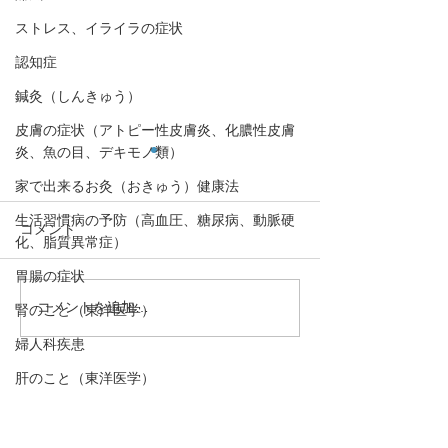
ストレス、イライラの症状
認知症
鍼灸（しんきゅう）
皮膚の症状（アトピー性皮膚炎、化膿性皮膚
炎、魚の目、デキモノ類）
家で出来るお灸（おきゅう）健康法
生活習慣病の予防（高血圧、糖尿病、動脈硬
コメント
化、脂質異常症）
胃腸の症状
コメントを追加…
【肌の乾燥、慢性的な肩
【貧血、めまい
腎のこと（東洋医学）
こり、肌の黒ずみ、月経
くみる、眠りが
婦人科疾患
痛は血が停滞しているサ
が続くのは血が
肝のこと（東洋医学）
イン！「瘀血(おけつ)」に
イン！「血虚」
・予約→お名前、住所、ご要件
ついて】優しく学ぼう東
て】優しく学ぼ
動悸
をお伝え下さい。
洋医学⑥
学⑤
口,歯の症状