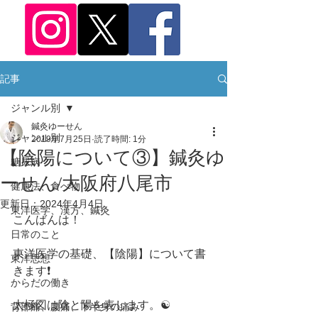
記事
ジャンル別
鍼灸ゆーせん
ジャンル別
2019年7月25日
読了時間: 1分
【陰陽について③】鍼灸ゆ
糖尿病
ーせん/大阪府八尾市
健康法、食べ物
更新日：
2024年4月4日
東洋医学、漢方、鍼灸
こんばんは！ 
日常のこと
東洋医学の基礎、【陰陽】について書
東洋思想
きます❗️ 
からだの働き
太極図は陰と陽を表します。☯️ 
背部痛、腰痛、下半身の痛み