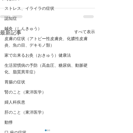
ストレス、イライラの症状
認知症
鍼灸（しんきゅう）
すべて表示
最新記事
皮膚の症状（アトピー性皮膚炎、化膿性皮膚
炎、魚の目、デキモノ類）
家で出来るお灸（おきゅう）健康法
生活習慣病の予防（高血圧、糖尿病、動脈硬
化、脂質異常症）
胃腸の症状
腎のこと（東洋医学）
婦人科疾患
肝のこと（東洋医学）
動悸
口,歯の症状