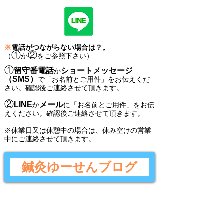
※
電話がつながらない場合は？。
①
②
（
か
をご参照下さい）
①
留守番電話
ショートメッセージ
か
（SMS）
で
「
お名前とご用件
」
をお伝えくだ
さい。
確認後ご連絡させて頂きます。
②
LINE
メール
か
に
「
お名前とご用件
」
をお伝
えください。
確認後
ご連絡させて頂きます。
​※休業日又は休憩中の場合は、休み空けの営業
中にご連絡させて頂きます。
鍼灸ゆーせんブログ