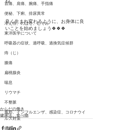
ね
首痛、肩痛、腕痛、手指痛
便秘、下痢、排尿異常
良く生まれ変わるように、お身体に良
冷え性、のぼせ、むくみ
いことを始めましょう🍀🍀🍀
東洋医学について
呼吸器の症状、過呼吸、過換気症候群
痔（じ）
膝痛
扁桃腺炎
喘息
リウマチ
不整脈
からだの働き
風邪、インフルエンザ、感染症、コロナウイ
健康法、食べ物
ルス対策
痛風