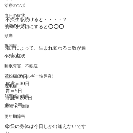
治療のツボ
血圧の症状
不摂生を続けると・・・・？
頭部の症状
身体を大切にすると⭕️⭕️⭕️
頭痛
夜間尿
場所によって、生まれ変わる日数が違
います
小児の症状
睡眠障害、不眠症
花粉症(アレルギー性鼻炎）
血＝120日
皮膚＝30日
脱毛症
胃＝5日
顔面部の症状
肝臓＝200日
骨＝2年
耳鳴り、難聴
更年期障害
今日の身体は今日しか出逢えないです
肩こり