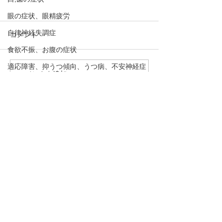
眼の症状、眼精疲労
自律神経失調症
コメント
食欲不振、お腹の症状
適応障害、抑うつ傾向、うつ病、不安神経症
コメントを追加…
【日光がセロトニンを増
【呼吸運動はセ
めまい、貧血
やす！「冬季うつと日照
を増やす！】心
時間」】心の栄養剤セロ
セロトニン⑥
呼吸法、丹田呼吸法
トニン⑦
骨粗しょう症、圧迫骨折
・予約→お名前、住所、ご要件
をお伝え下さい。
熱中症、夏バテ
・お問合わせ→ご要件をお伝え
むずむず脚症候群、下肢静脈不正症候群、レ
下さい。
ストレスレッグス症候群
下のボタンを押して下さい！
脈と腹とカラダの不思議
TEL 090－1966－8212