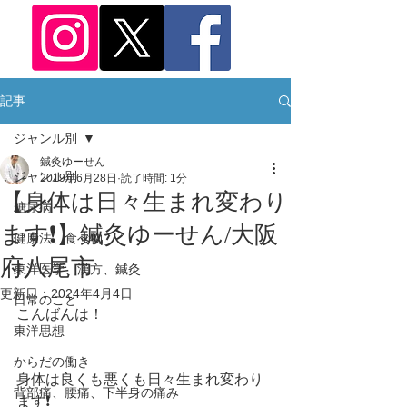
記事
ジャンル別
鍼灸ゆーせん
ジャンル別
2019年6月28日
読了時間: 1分
【身体は日々生まれ変わり
糖尿病
ます❗️】鍼灸ゆーせん/大阪
健康法、食べ物
府八尾市
東洋医学、漢方、鍼灸
更新日：
2024年4月4日
日常のこと
こんばんは！
東洋思想
からだの働き
身体は良くも悪くも日々生まれ変わり
背部痛、腰痛、下半身の痛み
ます❗️