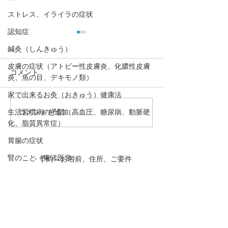
ストレス、イライラの症状
認知症
鍼灸（しんきゅう）
皮膚の症状（アトピー性皮膚炎、化膿性皮膚
コメント
炎、魚の目、デキモノ類）
家で出来るお灸（おきゅう）健康法
生活習慣病の予防（高血圧、糖尿病、動脈硬
コメントを追加…
花粉症（アレルギー性鼻
腰痛、頻尿、骨
化、脂質異常症）
炎）のツボ3選
下、精力減退な
は「腎」の弱り
胃腸の症状
「腎」を整える
腎のこと（東洋医学）
・予約→お名前、住所、ご要件
説！
をお伝え下さい。
婦人科疾患
・お問合わせ→ご要件をお伝え
肝のこと（東洋医学）
下さい。
動悸
下のボタンを押して下さい！
口,歯の症状