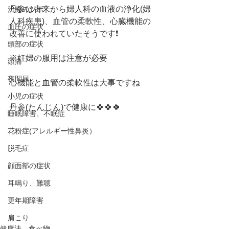
丹参は古来から婦人科の血液の浄化(婦
治療のツボ
人科疾患)、血管の柔軟性、心臓機能の
血圧の症状
改善に使われていたそうです❗️
頭部の症状
※妊婦の服用は注意が必要
頭痛
夜間尿
心機能と血管の柔軟性は大事ですね
小児の症状
丹参(たんじん)で健康に🍀🍀🍀
睡眠障害、不眠症
花粉症(アレルギー性鼻炎）
脱毛症
顔面部の症状
耳鳴り、難聴
更年期障害
肩こり
健康法、食べ物