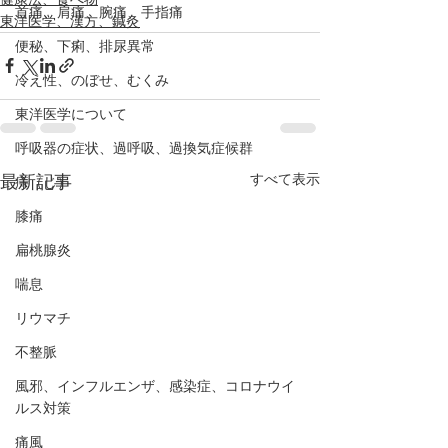
首痛、肩痛、腕痛、手指痛
東洋医学、漢方、鍼灸
便秘、下痢、排尿異常
冷え性、のぼせ、むくみ
東洋医学について
呼吸器の症状、過呼吸、過換気症候群
すべて表示
最新記事
痔（じ）
膝痛
扁桃腺炎
喘息
リウマチ
不整脈
風邪、インフルエンザ、感染症、コロナウイ
ルス対策
痛風