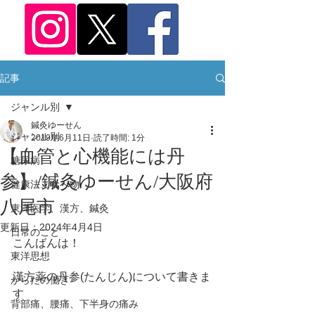
記事
ジャンル別
鍼灸ゆーせん
ジャンル別
2019年6月11日
読了時間: 1分
【血管と心機能には丹
糖尿病
参】/鍼灸ゆーせん/大阪府
健康法、食べ物
八尾市
東洋医学、漢方、鍼灸
更新日：
2024年4月4日
日常のこと
こんばんは！
東洋思想
漢方薬の丹参(たんじん)について書きま
からだの働き
す
背部痛、腰痛、下半身の痛み