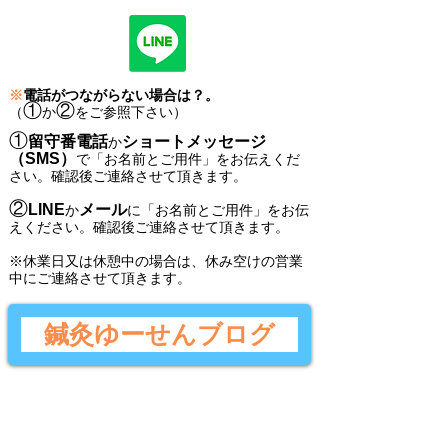
※
電話がつながらない場合は？。
①
②
（
か
をご参照下さい）
①
留守番電話
ショートメッセージ
か
（SMS）
で
「
お名前とご用件
」
をお伝えくだ
さい。
確認後ご連絡させて頂きます。
②
LINE
メール
か
に
「
お名前とご用件
」
をお伝
えください。
確認後
ご連絡させて頂きます。
​※休業日又は休憩中の場合は、休み空けの営業
中にご連絡させて頂きます。
鍼灸ゆーせんブログ