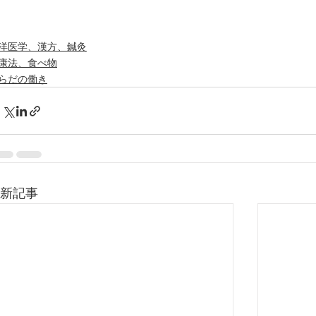
洋医学、漢方、鍼灸
康法、食べ物
らだの働き
新記事