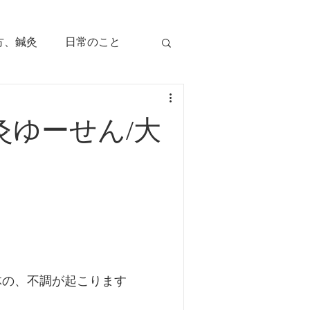
方、鍼灸
日常のこと
痛み
治療のツボ
灸ゆーせん/大
児の症状
毛症
顔面部の症状
、腕痛、手指痛
体の、不調が起こります