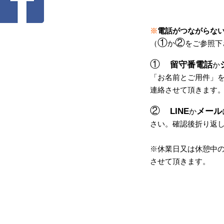
※
電話がつながらな
①
②
（
か
をご参照下
①
留守番電話
か
「
お名前とご用件
」
連絡させて頂きます
②
LINE
メール
か
さい。
確認後
折り返
​※休業日又は休憩中
させて頂きます。