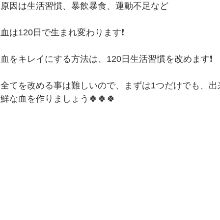
原因は生活習慣、暴飲暴食、運動不足など
便秘、下痢、排尿異常
冷え性、のぼせ、むくみ
血は120日で生まれ変わります❗️
呼吸器の症状、過呼吸、過換気症候群
痔（じ）
血をキレイにする方法は、120日生活習慣を改めます❗️
全てを改める事は難しいので、まずは1つだけでも、出
リウマチ
鮮な血を作りましょう🍀🍀🍀