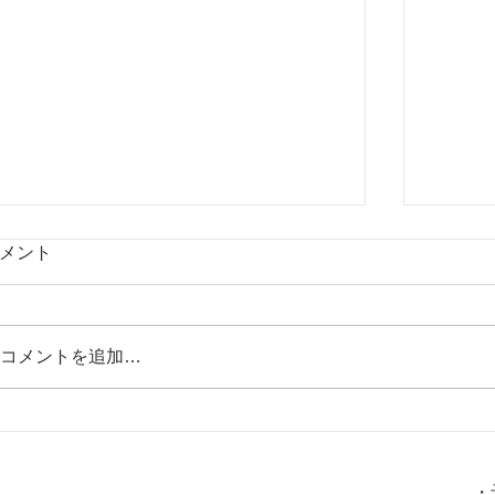
メント
コメントを追加…
「怒り」は必ずあなたの心身の健康
花粉症
火
金
土
水
木
日
を損ないます！。
選
・