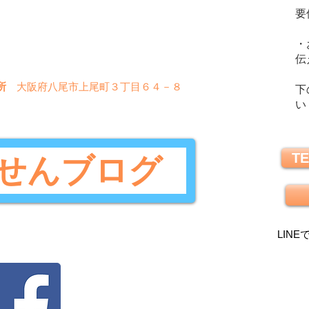
要
〇
〇
〇
〇
〇
✖
・
〇
〇
〇
✖
✖
伝
所
大阪府八尾市上尾町３丁目６４－８
下
い
TE
せんブログ
LINE