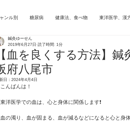
ャンル別
糖尿病
健康法、食べ物
東洋医学、漢
鍼灸ゆーせん
東洋思想
からだの働き
背部痛、腰痛、下半身の
2019年6月27日
読了時間: 1分
【血を良くする方法】鍼
血圧の症状
頭部の症状
頭痛
夜間尿
小
阪府八尾市
新日：
2024年4月4日
こんばんは！
睡眠障害、不眠症
花粉症(アレルギー性鼻炎）
脱
東洋医学での血は、心と身体に関係します❗️
耳鳴り、難聴
更年期障害
肩こり
首痛、肩痛
血の濁り、血が固まる、血が減るなどになると心と身