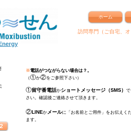
ホーム
訪問専門（ご自宅、オ
 Energy
要
※
電話がつながらない場合は？。
①
②
（
か
をご参照下さい）
伝
①
留守番電話
ショートメッセージ（SMS）
か
で
さい。
確認後ご連絡させて頂きます。
！
②
LINE
メール
か
に
「
お名前とご用件
」
をお伝えく
ます。
2