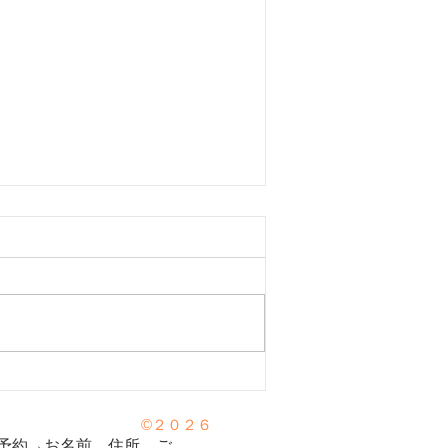
（アレルギー性鼻炎）のツボ3
©２０２６
予約→お名前、住所、ご