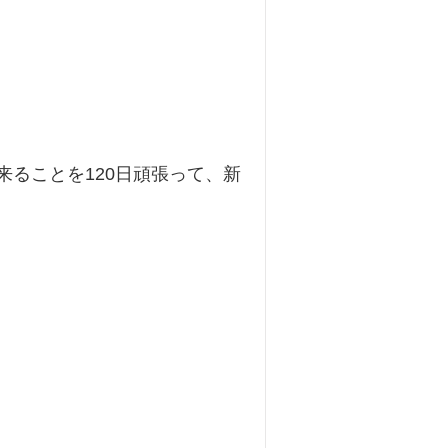
東洋医学について
膝痛
扁桃腺炎
喘息
来ることを120日頑張って、新