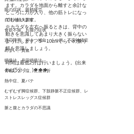
ます。カラダを地面から離すと余計な
眼の症状、眼精疲労
ところに力が入り、他の筋トレになっ
てしまいます。
自律神経失調症
※カラダを左右へ振るときは、背中の
食欲不振、お腹の症状
動きを意識してあまり大きく振らない
適応障害、抑うつ傾向、うつ病、不安神経症
ようにします。5～10cmくらいの振り
幅を意識しましょう。
めまい、貧血
呼吸法、丹田呼吸法
時間は最低2分は行いましょう。(出来
れば5分！。)🍀🍀🍀
骨粗しょう症、圧迫骨折
熱中症、夏バテ
むずむず脚症候群、下肢静脈不正症候群、レ
ストレスレッグス症候群
脈と腹とカラダの不思議