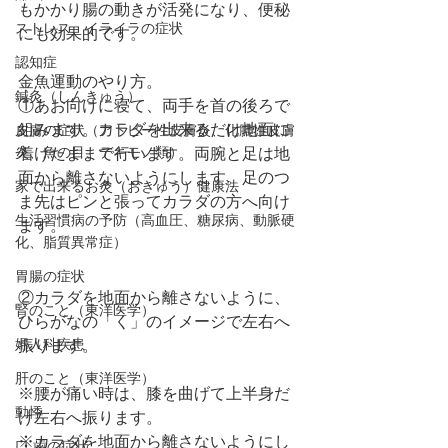
もかかり腸の動きが活発になり、便秘
ストレス、イライラの症状
にも効果的です。
認知症
金魚運動のやり方。
鍼灸（しんきゅう）
①あお向けに寝て、両手を首の後ろで
組みます。カラダを出来るだけ地面に
皮膚の症状（アトピー性皮膚炎、化膿性皮膚
炎、魚の目、デキモノ類）
着けたままで行います。両腕と足は地
面から離さないようにします。足のつ
家で出来るお灸（おきゅう）健康法
ま先はピンと張ってカラダの方へ向け
生活習慣病の予防（高血圧、糖尿病、動脈硬
ます。
化、脂質異常症）
胃腸の症状
②カラダを地面から離さないように、
腎のこと（東洋医学）
ひらがなの「く」のイメージで左右へ
婦人科疾患
振ります。
肝のこと（東洋医学）
※腰が痛い時は、膝を曲げて上半身だ
動悸
け左右へ振ります。
※カラダを地面から離さないようにし
口,歯の症状