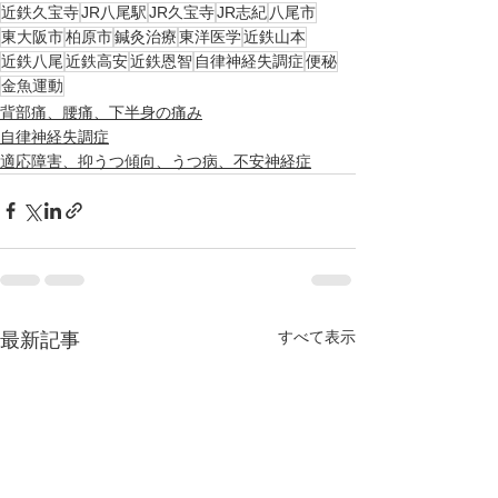
近鉄久宝寺
JR八尾駅
JR久宝寺
JR志紀
八尾市
東大阪市
柏原市
鍼灸治療
東洋医学
近鉄山本
近鉄八尾
近鉄高安
近鉄恩智
自律神経失調症
便秘
金魚運動
背部痛、腰痛、下半身の痛み
自律神経失調症
適応障害、抑うつ傾向、うつ病、不安神経症
すべて表示
最新記事