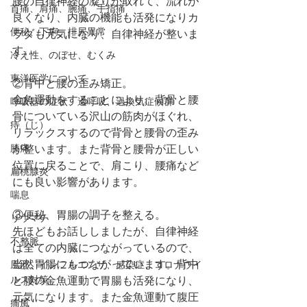
腰の自律神経の凝りが取れて、流れが
首痛、肩痛、腕痛、手指痛
良くなり、内臓の機能も活発になりカ
便秘、下痢、排尿異常
ラダも元気になり、自律神経が整いま
す。
冷え性、のぼせ、むくみ
東洋医学について
②背中と腰の歪み矯正。
金魚運動をすることにより、背骨と腰
呼吸器の症状、過呼吸、過換気症候群
骨についている沢山の筋肉がほぐれ、
痔（じ）
リラックスするので背骨と腰骨の歪み
膝痛
が整います。また背骨と腰骨が正しい
位置に戻ることで、肩こり、腰痛など
扁桃腺炎
にも良い影響があります。
喘息
③便秘、胃腸の調子を整える。
リウマチ
先ほどもお話ししましたが、自律神経
不整脈
は全ての内臓につながっているので、
当然胃腸にもつながっています。背中
風邪、インフルエンザ、感染症、コロナウイ
ルス対策
と腰の金魚運動で胃腸も活発になり、
元気になります。また金魚運動て腹圧
痛風