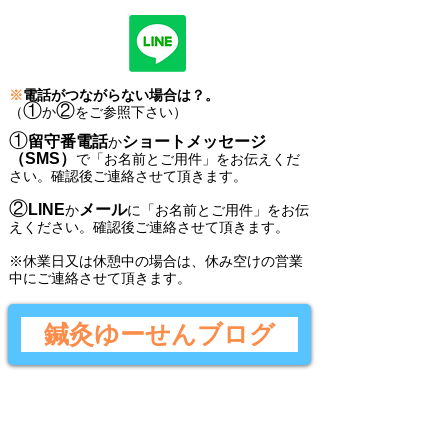
※
電話がつながらない場合は？。
①
②
（
か
をご参照下さい）
①
留守番電話
ショートメッセージ
か
（SMS）
で
「
お名前とご用件
」
をお伝えくだ
さい。
確認後ご連絡させて頂きます。
②
LINE
メール
か
に
「
お名前とご用件
」
をお伝
えください。
確認後
ご連絡させて頂きます。
​※休業日又は休憩中の場合は、休み空けの営業
中にご連絡させて頂きます。
鍼灸ゆーせんブログ