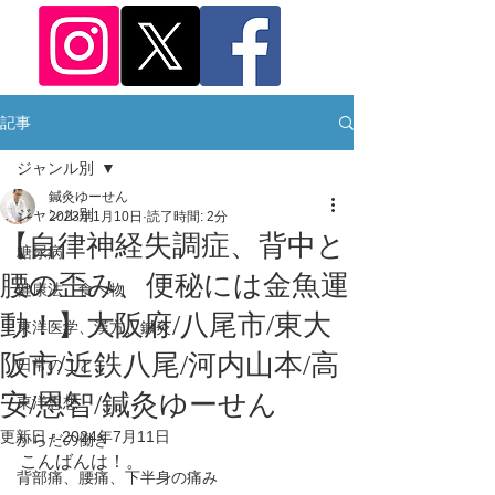
記事
ジャンル別
鍼灸ゆーせん
ジャンル別
2023年1月10日
読了時間: 2分
【自律神経失調症、背中と
糖尿病
腰の歪み、便秘には金魚運
健康法、食べ物
動！】大阪府/八尾市/東大
東洋医学、漢方、鍼灸
阪市/近鉄八尾/河内山本/高
日常のこと
安/恩智/鍼灸ゆーせん
東洋思想
更新日：
2024年7月11日
からだの働き
こんばんは！。
背部痛、腰痛、下半身の痛み