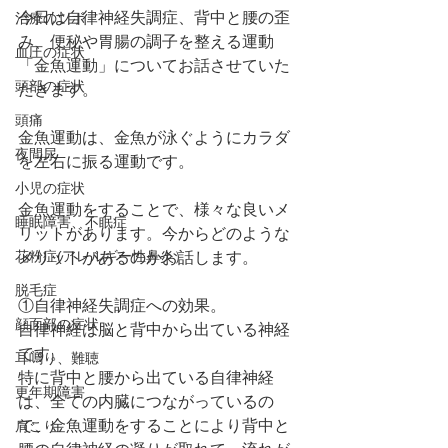
今日は自律神経失調症、背中と腰の歪
治療のツボ
み、便秘や胃腸の調子を整える運動
血圧の症状
「金魚運動」についてお話させていた
頭部の症状
だきます。
頭痛
金魚運動は、金魚が泳ぐようにカラダ
夜間尿
を左右に振る運動です。
小児の症状
金魚運動をすることで、様々な良いメ
睡眠障害、不眠症
リットがあります。今からどのような
花粉症(アレルギー性鼻炎）
メリットがあるのかお話します。
脱毛症
①自律神経失調症への効果。
顔面部の症状
自律神経は脳と背中から出ている神経
です。
耳鳴り、難聴
特に背中と腰から出ている自律神経
更年期障害
は、全ての内臓につながっているの
で、金魚運動をすることにより背中と
肩こり