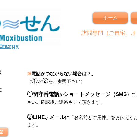
ホーム
訪問専門（ご自宅、オ
 Energy
要
※
電話がつながらない場合は？。
①
②
（
か
をご参照下さい）
伝
①
留守番電話
ショートメッセージ（SMS）
か
で
さい。
確認後ご連絡させて頂きます。
！
②
LINE
メール
か
に
「
お名前とご用件
」
をお伝えく
ます。
2