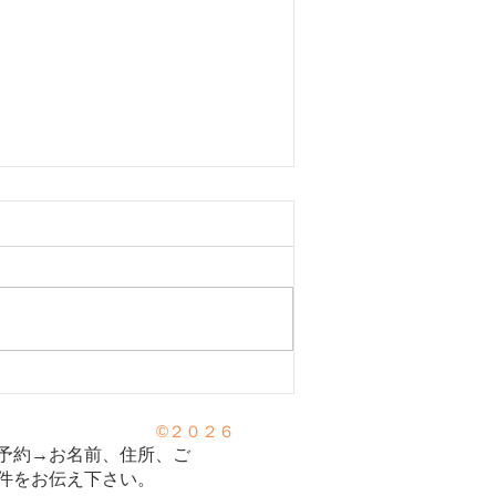
トニン不足で起こる病気！】
©２０２６
養剤セロトニン④
予約→お名前、住所、ご
件をお伝え下さい。