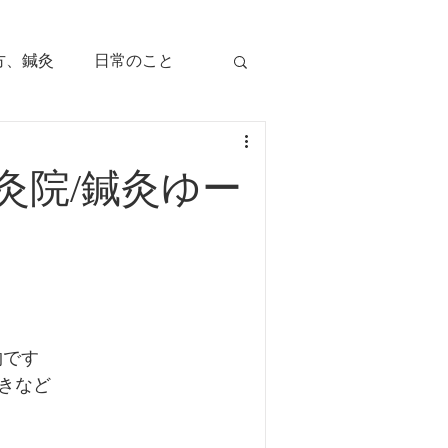
方、鍼灸
日常のこと
痛み
治療のツボ
灸院/鍼灸ゆー
児の症状
毛症
顔面部の症状
物です
、腕痛、手指痛
きなど