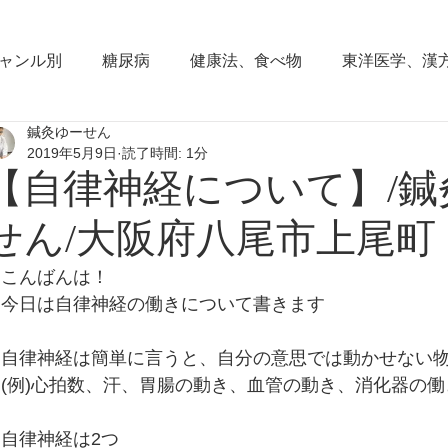
ャンル別
糖尿病
健康法、食べ物
東洋医学、漢
鍼灸ゆーせん
東洋思想
からだの働き
背部痛、腰痛、下半身の
2019年5月9日
読了時間: 1分
【自律神経について】/鍼
血圧の症状
頭部の症状
頭痛
夜間尿
小
せん/大阪府八尾市上尾町
こんばんは！
睡眠障害、不眠症
花粉症(アレルギー性鼻炎）
脱
今日は自律神経の働きについて書きます
自律神経は簡単に言うと、自分の意思では動かせない
耳鳴り、難聴
更年期障害
肩こり
首痛、肩痛
(例)心拍数、汗、胃腸の動き、血管の動き、消化器の働
自律神経は2つ