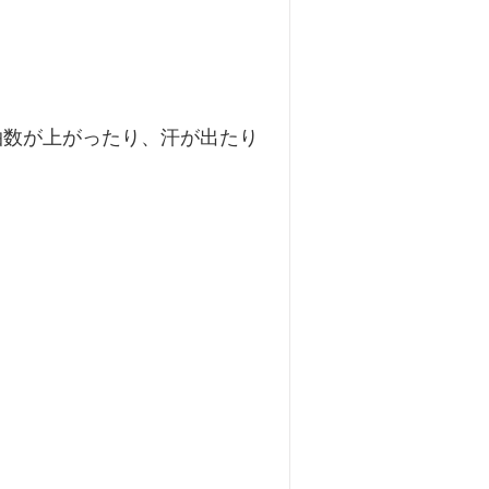
東洋医学について
膝痛
扁桃腺炎
喘息
拍数が上がったり、汗が出たり