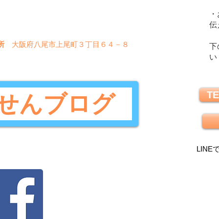
の対策方法を解説。
〇
〇
〇
〇
〇
✖
・
〇
〇
〇
✖
✖
伝
所
大阪府八尾市上尾町３丁目６４－８
下
い
TE
せんブログ
LINE