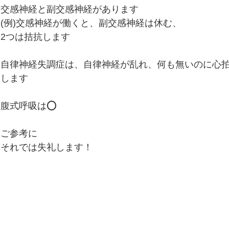
便秘、下痢、排尿異常
冷え性、のぼせ、むくみ
交感神経と副交感神経があります
(例)交感神経が働くと、副交感神経は休む、
2つは拮抗します
呼吸器の症状、過呼吸、過換気症候群
痔（じ）
自律神経失調症は、自律神経が乱れ、何も無いのに心
します
リウマチ
腹式呼吸は⭕️
ご参考に
それでは失礼します！