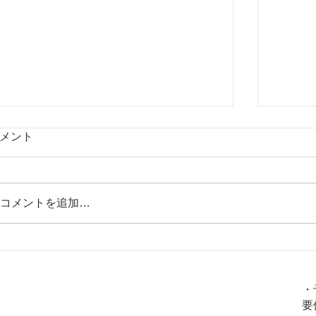
メント
コメントを追加…
血液ドロドロになるとどうなる？。
【セロ
火
金
土
水
木
日
血液ドロドロのリスク解説と、なら
心の栄
・
ないためにはどうすれば良いの？そ
要