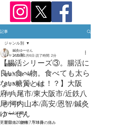
記事
ジャンル別
鍼灸ゆーせん
ジャンル別
2023年1月6日
読了時間: 2分
【腸活シリーズ③。腸活に
糖尿病
良い食べ物。食べても太ら
健康法、食べ物
ない糖質とは！？】大阪
東洋医学、漢方、鍼灸
府/八尾市/東大阪市/近鉄八
日常のこと
尾/河内山本/高安/恩智/鍼灸
東洋思想
ゆーせん
からだの働き
更新日：
2024年7月11日
背部痛、腰痛、下半身の痛み