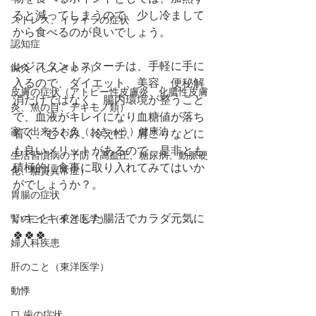
ると減ってしまうので、少し冷まして
ストレス、イライラの症状
から食べるのが良いでしょう。
認知症
レジスタントスターチは、手軽に手に
鍼灸（しんきゅう）
入るので、ダイエット、美容、便秘解
皮膚の症状（アトピー性皮膚炎、化膿性皮膚
消だけではなく、腸内環境が整うこと
炎、魚の目、デキモノ類）
で、血液がキレイになり血糖値が落ち
家で出来るお灸（おきゅう）健康法
着く、むくみ、冷え性、肩こりなどに
も良いメリットがあるので、是非とも
生活習慣病の予防（高血圧、糖尿病、動脈硬
積極的に食事に取り入れてみてはいか
化、脂質異常症）
がでしょうか？。
胃腸の症状
いキイキイとした腸活でカラダ元気に
腎のこと（東洋医学）
🍀🍀🍀
婦人科疾患
肝のこと（東洋医学）
動悸
口,歯の症状