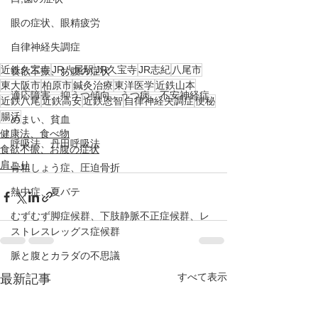
眼の症状、眼精疲労
自律神経失調症
近鉄久宝寺
JR八尾駅
JR久宝寺
JR志紀
八尾市
食欲不振、お腹の症状
東大阪市
柏原市
鍼灸治療
東洋医学
近鉄山本
適応障害、抑うつ傾向、うつ病、不安神経症
近鉄八尾
近鉄高安
近鉄恩智
自律神経失調症
便秘
腸活
めまい、貧血
健康法、食べ物
呼吸法、丹田呼吸法
食欲不振、お腹の症状
肩こり
骨粗しょう症、圧迫骨折
熱中症、夏バテ
むずむず脚症候群、下肢静脈不正症候群、レ
ストレスレッグス症候群
脈と腹とカラダの不思議
すべて表示
最新記事