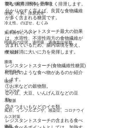
首痛、肩痛、腕痛、手指痛
要な物(排泄分)を効率よく排泄します。
分かりやすく言えば、良質な食物繊維
便秘、下痢、排尿異常
が多く含まれる糖質です。
冷え性、のぼせ、むくみ
このレジスタントスターチ最大の効果
東洋医学について
は、水溶性、不溶性両方の食物繊維が
呼吸器の症状、過呼吸、過換気症候群
含まれているため、腸内環境を整え、
便秘解消に大いに力を発揮します。
痔（じ）
膝痛
レジスタントスターチ(食物繊維性糖質)
扁桃腺炎
にはどのような食べ物があるのか紹介
します。
喘息
①お米などの穀物類。
リウマチ
②小豆、大豆、いんげん豆などの豆
類。
不整脈
③さつまいもなどのイモ類。
風邪、インフルエンザ、感染症、コロナウイ
ルス対策
レジスタントスターチの含まれる食べ
痛風
物を食べるポイントとしては、加熱す