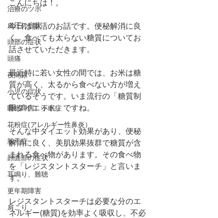
こんにちは！。
治療のツボ
血圧の症状
今日は腸活のお話です。便秘解消に良
く、食べても太らない糖質についてお
頭部の症状
話させていただきます。
頭痛
最近特に若い女性の間では、お米は糖
夜間尿
質が高く、太るから食べない方が増え
小児の症状
ているそうです。いま流行の「糖質制
限ダイエット」ですね。
睡眠障害、不眠症
花粉症(アレルギー性鼻炎）
そんな中ダイエット効果があり、便秘
脱毛症
解消に良く、美肌効果抜群で糖質が含
まれる食べ物があります。その食べ物
顔面部の症状
を「レジスタントスターチ」と言いま
耳鳴り、難聴
す。
更年期障害
レジスタントスターチは必要な分のエ
肩こり
ネルギー(糖質)を効率よく吸収し、不必