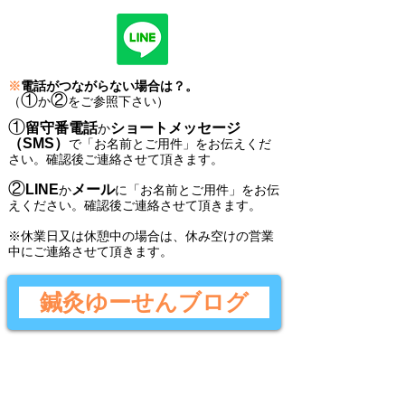
※
電話がつながらない場合は？。
①
②
（
か
をご参照下さい）
①
留守番電話
ショートメッセージ
か
（SMS）
で
「
お名前とご用件
」
をお伝えくだ
さい。
確認後ご連絡させて頂きます。
②
LINE
メール
か
に
「
お名前とご用件
」
をお伝
えください。
確認後
ご連絡させて頂きます。
​※休業日又は休憩中の場合は、休み空けの営業
中にご連絡させて頂きます。
鍼灸ゆーせんブログ