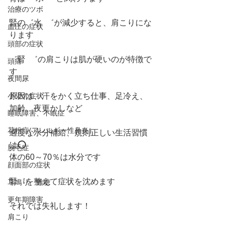
治療のツボ
腎の゛水  ゛が減少すると、肩こりにな
血圧の症状
ります
頭部の症状
゛腎  ゛の肩こりは肌が硬いのが特徴で
頭痛
す
夜間尿
小児の症状
原因は、汗をかく立ち仕事、足冷え、
加齢、夜更かしなど
睡眠障害、不眠症
花粉症(アレルギー性鼻炎）
適度な水分補給、規則正しい生活習慣
は⭕️
脱毛症
体の60～70％は水分です
顔面部の症状
腎゛を整えて症状を沈めます
耳鳴り、難聴
更年期障害
それでは失礼します！
肩こり