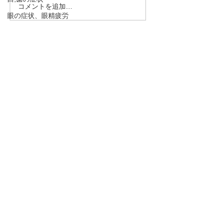
コメントを追加…
花粉症（アレルギー性鼻
腰痛、頻尿、骨
眼の症状、眼精疲労
炎）のツボ3選
下、精力減退な
は「腎」の弱り
自律神経失調症
「腎」を整える
食欲不振、お腹の症状
・予約→お名前、住所、ご要件
説！
をお伝え下さい。
適応障害、抑うつ傾向、うつ病、不安神経症
・お問合わせ→ご要件をお伝え
めまい、貧血
下さい。
呼吸法、丹田呼吸法
下のボタンを押して下さい！
骨粗しょう症、圧迫骨折
熱中症、夏バテ
TEL 090－1966－8212
むずむず脚症候群、下肢静脈不正症候群、レ
ストレスレッグス症候群
ysen@au.com
脈と腹とカラダの不思議
LINEでの
予約、お問合せはこちら
！