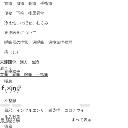
首痛、肩痛、腕痛、手指痛
便秘、下痢、排尿異常
冷え性、のぼせ、むくみ
東洋医学について
呼吸器の症状、過呼吸、過換気症候群
痔（じ）
膝痛
東洋医学、漢方、鍼灸
肩こり
扁桃腺炎
首痛、肩痛、腕痛、手指痛
喘息
リウマチ
不整脈
風邪、インフルエンザ、感染症、コロナウイ
ルス対策
すべて表示
最新記事
痛風