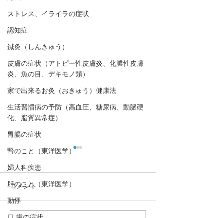
ストレス、イライラの症状
認知症
鍼灸（しんきゅう）
皮膚の症状（アトピー性皮膚炎、化膿性皮膚
炎、魚の目、デキモノ類）
家で出来るお灸（おきゅう）健康法
生活習慣病の予防（高血圧、糖尿病、動脈硬
化、脂質異常症）
胃腸の症状
腎のこと（東洋医学）
婦人科疾患
肝のこと（東洋医学）
コメント
動悸
口,歯の症状