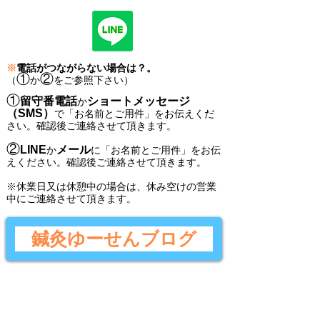
※
電話がつながらない場合は？。
①
②
（
か
をご参照下さい）
①
留守番電話
ショートメッセージ
か
（SMS）
で
「
お名前とご用件
」
をお伝えくだ
さい。
確認後ご連絡させて頂きます。
②
LINE
メール
か
に
「
お名前とご用件
」
をお伝
えください。
確認後
ご連絡させて頂きます。
​※休業日又は休憩中の場合は、休み空けの営業
中にご連絡させて頂きます。
鍼灸ゆーせんブログ