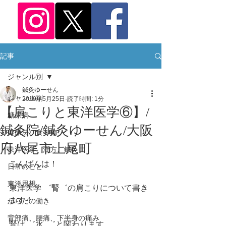
記事
ジャンル別
鍼灸ゆーせん
ジャンル別
2019年5月25日
読了時間: 1分
【肩こりと東洋医学⑥】/
糖尿病
鍼灸院/鍼灸ゆーせん/大阪
健康法、食べ物
府八尾市上尾町
東洋医学、漢方、鍼灸
こんばんは！
日常のこと
東洋思想
東洋医学 ゛腎゛の肩こりについて書き
ます！
からだの働き
背部痛、腰痛、下半身の痛み
腎は ゛水  ゛と関わります