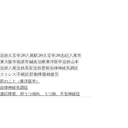
近鉄久宝寺
JR八尾駅
JR久宝寺
JR志紀
八尾市
東大阪市
柏原市
鍼灸治療
東洋医学
近鉄山本
近鉄八尾
近鉄高安
近鉄恩智
自律神経失調症
ストレス
不眠症
肝
動悸
眼精疲労
肝のこと（東洋医学）
自律神経失調症
適応障害、抑うつ傾向、うつ病、不安神経症