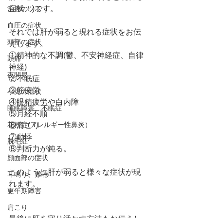
症状！)です。
治療のツボ
血圧の症状
それでは肝が弱ると現れる症状をお伝
頭部の症状
えします。
①精神的な不調(鬱、不安神経症、自律
頭痛
神経)
夜間尿
②不眠症
③筋疲労
小児の症状
④眼精疲労や白内障
睡眠障害、不眠症
⑤月経不順
花粉症(アレルギー性鼻炎）
⑥肩こり
⑦動悸
脱毛症
⑧判断力が鈍る。
顔面部の症状
このように肝が弱ると様々な症状が現
耳鳴り、難聴
れます。
更年期障害
肩こり