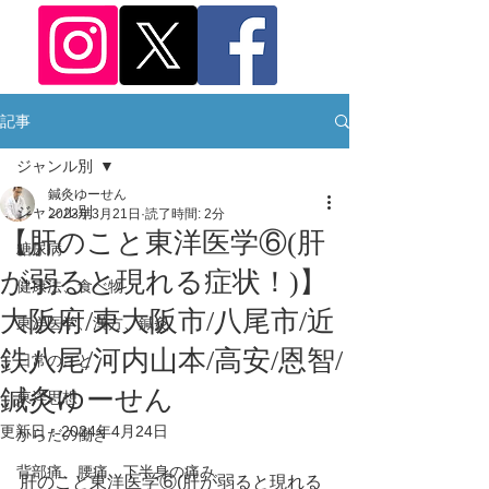
記事
ジャンル別
鍼灸ゆーせん
ジャンル別
2023年3月21日
読了時間: 2分
【肝のこと東洋医学⑥(肝
糖尿病
が弱ると現れる症状！)】
健康法、食べ物
大阪府/東大阪市/八尾市/近
東洋医学、漢方、鍼灸
鉄八尾/河内山本/高安/恩智/
日常のこと
鍼灸ゆーせん
東洋思想
更新日：
2024年4月24日
からだの働き
背部痛、腰痛、下半身の痛み
肝のこと東洋医学⑥(肝が弱ると現れる