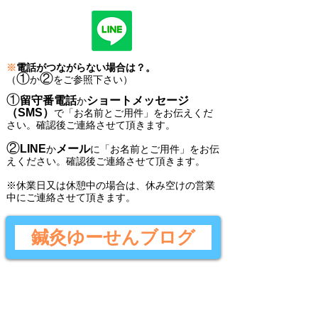
※
電話がつながらない場合は？。
①
②
（
か
をご参照下さい）
①
留守番電話
ショートメッセージ
か
（SMS）
で
「
お名前とご用件
」
をお伝えくだ
さい。
確認後ご連絡させて頂きます。
②
LINE
メール
か
に
「
お名前とご用件
」
をお伝
えください。
確認後
ご連絡させて頂きます。
​※休業日又は休憩中の場合は、休み空けの営業
中にご連絡させて頂きます。
鍼灸ゆーせんブログ