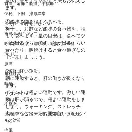
最後に肝を守り活かす方法もお伝えし
首痛、肩痛、腕痛、手指痛
ます。
便秘、下痢、排尿異常
①酸味の物を程よく食べる。
冷え性、のぼせ、むくみ
梅干し、お酢など酸味の食べ物を、程
東洋医学について
よく食べます。量の目安は、食べてツ
バが出るくらいです。汗が出るくらい
呼吸器の症状、過呼吸、過換気症候群
食べたり、胸焼けすると食べ過ぎなの
痔（じ）
で注意しましょう。
膝痛
②朝に軽い運動。
扁桃腺炎
朝に運動すると、肝の働きが良くなり
喘息
ます。
ポイントは程よい運動です。激しい運
リウマチ
動は肝が弱るので、程よい運動をしま
不整脈
しょう。ウォーキング、ストレッチ、
太極拳など出来る範囲で行いましょ
風邪、インフルエンザ、感染症、コロナウイ
ルス対策
う。
痛風