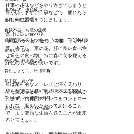
仕事や趣味などをやり過ぎてしまうと
眼の症状、眼精疲労
肝が弱ります。仕事などで、疲れたら
少し休む習慣をつけましょう。
自律神経失調症
食欲不振、お腹の症状
⑥肝に良い食べ物。
適応障害、抑うつ傾向、うつ病、不安神経症
 酸味の食べ物、ニラ、春菊、チンゲン
菜、梅干し、菜の花。肝に良い食べ物
めまい、貧血
は緑色の食べ物。特に春に旬を迎える
呼吸法、丹田呼吸法
緑色の食べ物が良いです。
骨粗しょう症、圧迫骨折
熱中症、夏バテ
肝は精神的なストレスと深く関わり、
むずむず脚症候群、下肢静脈不正症候群、レ
肝を整えると精神的ストレスも軽減さ
ストレスレッグス症候群
れます。精神的ストレスをコントロー
ルして、肝をいたわってあげること
脈と腹とカラダの不思議
で、より健康な生活を送ることが出来
ると言えます。