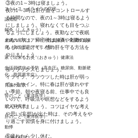
③夜の1～3時は寝ましょう。
ストレス、イライラの症状
夜の1～3時は肝が血をコントロールす
る時間なので、夜の1～3時は寝るよう
認知症
にしましょう。寝れなくても目をつぶ
鍼灸（しんきゅう）
るようにしましょう。夜勤などで夜眠
れない方は、帰宅後はお酒や刺激のあ
皮膚の症状（アトピー性皮膚炎、化膿性皮膚
炎、魚の目、デキモノ類）
るものは避けて、他の肝を守る方法を
やりましょう。
家で出来るお灸（おきゅう）健康法
生活習慣病の予防（高血圧、糖尿病、動脈硬
④リラックスしましょう。
化、脂質異常症）
イライラ、ウツウツした時は肝が弱っ
ているサイン。特に春は肝が疲れやす
胃腸の症状
い季節。朝や夜寝る前、仕事中でも良
腎のこと（東洋医学）
いので、呼吸法や瞑想などをするよう
婦人科疾患
に心がけましょう。コツはイヤな考え
や思い(妄想)が出た時は、その考えをや
肝のこと（東洋医学）
り過ごす習慣を身に付けましょう。
動悸
⑤疲れたら少し休む。
口,歯の症状