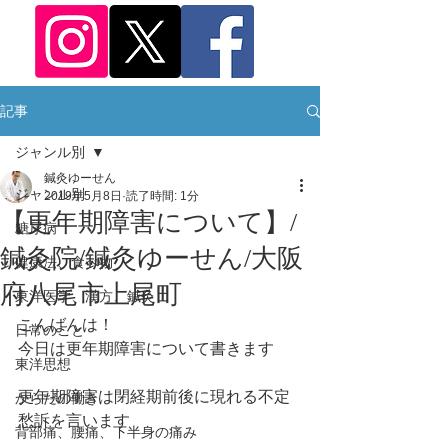
記事
ジャンル別
鍼灸ゆーせん
ジャンル別
2019年5月8日
読了時間: 1分
【更年期障害について】/
糖尿病
鍼灸院/鍼灸ゆーせん/大阪
健康法、食べ物
府八尾市上尾町
東洋医学、漢方、鍼灸
こんばんは！
日常のこと
今日は更年期障害について書きます
東洋思想
更年期障害は閉経期前後に現れる不定
からだの働き
愁訴を言います
背部痛、腰痛、下半身の痛み