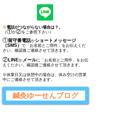
※
電話がつながらない場合は？。
①
②
（
か
をご参照下さい）
①
留守番電話
ショートメッセージ
か
（SMS）
で
「
お名前とご用件
」
をお伝えくだ
さい。
確認後ご連絡させて頂きます。
②
LINE
メール
か
に
「
お名前とご用件
」
をお伝
えください。
確認後
ご連絡させて頂きます。
​※休業日又は休憩中の場合は、休み空けの営業
中にご連絡させて頂きます。
鍼灸ゆーせんブログ