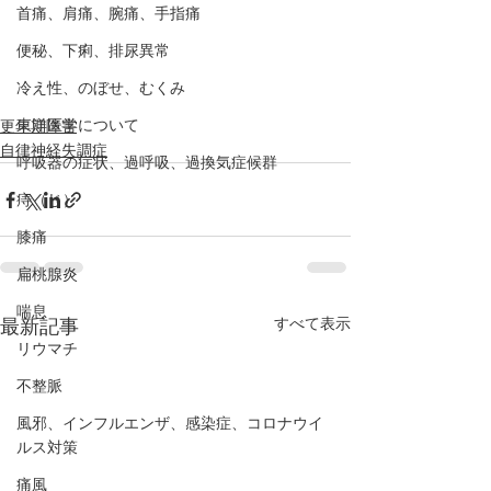
首痛、肩痛、腕痛、手指痛
便秘、下痢、排尿異常
冷え性、のぼせ、むくみ
東洋医学について
更年期障害
自律神経失調症
呼吸器の症状、過呼吸、過換気症候群
痔（じ）
膝痛
扁桃腺炎
喘息
すべて表示
最新記事
リウマチ
不整脈
風邪、インフルエンザ、感染症、コロナウイ
ルス対策
痛風