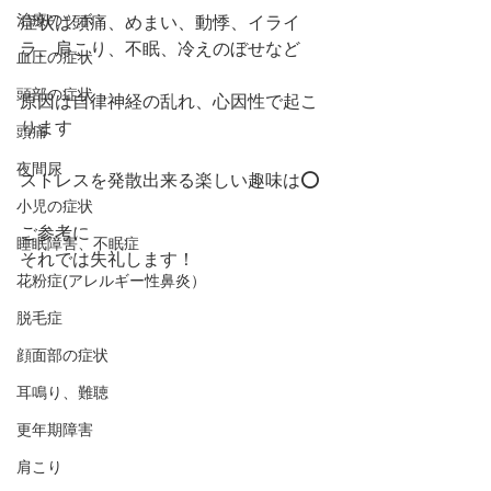
治療のツボ
症状は頭痛、めまい、動悸、イライ
ラ、肩こり、不眠、冷えのぼせなど
血圧の症状
頭部の症状
原因は自律神経の乱れ、心因性で起こ
ります
頭痛
夜間尿
ストレスを発散出来る楽しい趣味は⭕️
小児の症状
ご参考に
睡眠障害、不眠症
それでは失礼します！
花粉症(アレルギー性鼻炎）
脱毛症
顔面部の症状
耳鳴り、難聴
更年期障害
肩こり