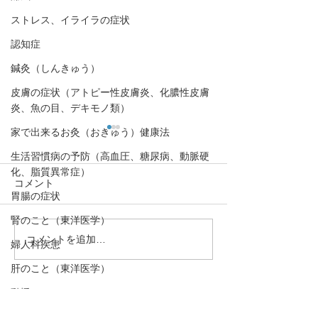
ストレス、イライラの症状
認知症
鍼灸（しんきゅう）
皮膚の症状（アトピー性皮膚炎、化膿性皮膚
炎、魚の目、デキモノ類）
家で出来るお灸（おきゅう）健康法
生活習慣病の予防（高血圧、糖尿病、動脈硬
化、脂質異常症）
コメント
胃腸の症状
腎のこと（東洋医学）
コメントを追加…
【呼吸運動はセロトニン
【セロトニン不
婦人科疾患
を増やす！】心の栄養剤
原因！】心の栄
肝のこと（東洋医学）
セロトニン⑥
トニン⑤
動悸
・予約→お名前、住所、ご要件
口,歯の症状
をお伝え下さい。