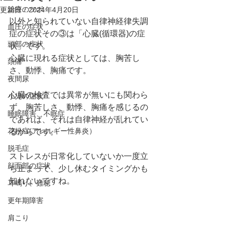
治療のツボ
更新日：
2024年4月20日
以外と知られていない自律神経律失調
血圧の症状
症の症状その③は「心臓(循環器)の症
頭部の症状
状」です。
心臓に現れる症状としては、胸苦し
頭痛
さ、動悸、胸痛です。
夜間尿
心臓の検査では異常が無いにも関わら
小児の症状
ず、胸苦しさ、動悸、胸痛を感じるの
睡眠障害、不眠症
であれば、それは自律神経が乱れてい
花粉症(アレルギー性鼻炎）
るからです。
脱毛症
ストレスが日常化していないか一度立
顔面部の症状
ち止まって、少し休むタイミングかも
知れないですね。
耳鳴り、難聴
更年期障害
肩こり