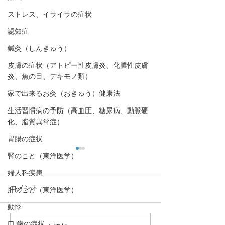
ストレス、イライラの症状
認知症
鍼灸（しんきゅう）
皮膚の症状（アトピー性皮膚炎、化膿性皮膚
炎、魚の目、デキモノ類）
家で出来るお灸（おきゅう）健康法
生活習慣病の予防（高血圧、糖尿病、動脈硬
化、脂質異常症）
胃腸の症状
腎のこと（東洋医学）
婦人科疾患
コメント
肝のこと（東洋医学）
動悸
口,歯の症状