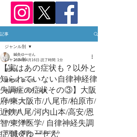
記事
ジャンル別
鍼灸ゆーせん
ジャンル別
2024年4月16日
読了時間: 1分
【実はあの症状も？以外と
糖尿病
知られていない自律神経律
健康法、食べ物
失調症の症状その③】大阪
東洋医学、漢方、鍼灸
府/東大阪市/八尾市/柏原市/
日常のこと
近鉄八尾/河内山本/高安/恩
東洋思想
智/東洋医学/ 自律神経失調
からだの働き
症/鍼灸ゆーせん
背部痛、腰痛、下半身の痛み