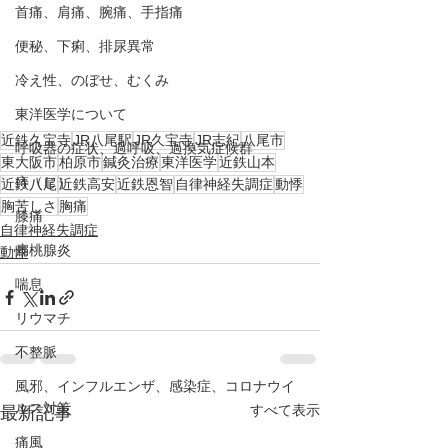
首痛、肩痛、腕痛、手指痛
便秘、下痢、排尿異常
冷え性、のぼせ、むくみ
東洋医学について
近鉄久宝寺
JR八尾駅
JR久宝寺
JR志紀
八尾市
呼吸器の症状、過呼吸、過換気症候群
東大阪市
柏原市
鍼灸治療
東洋医学
近鉄山本
痔（じ）
近鉄八尾
近鉄高安
近鉄恩智
自律神経失調症
動悸
胸苦しさ
胸痛
膝痛
自律神経失調症
扁桃腺炎
動悸
喘息
リウマチ
不整脈
風邪、インフルエンザ、感染症、コロナウイ
ルス対策
すべて表示
最新記事
痛風