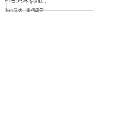
コメントを追加…
【呼吸運動はセロトニン
【セロトニン不
を増やす！】心の栄養剤
原因！】心の栄
眼の症状、眼精疲労
セロトニン⑥
トニン⑤
自律神経失調症
・予約→お名前、住所、ご要件
食欲不振、お腹の症状
をお伝え下さい。
適応障害、抑うつ傾向、うつ病、不安神経症
・お問合わせ→ご要件をお伝え
めまい、貧血
下さい。
呼吸法、丹田呼吸法
下のボタンを押して下さい！
骨粗しょう症、圧迫骨折
熱中症、夏バテ
TEL 090－1966－8212
むずむず脚症候群、下肢静脈不正症候群、レ
ストレスレッグス症候群
ysen@au.com
脈と腹とカラダの不思議
LINEでの
予約、お問合せはこちら
！