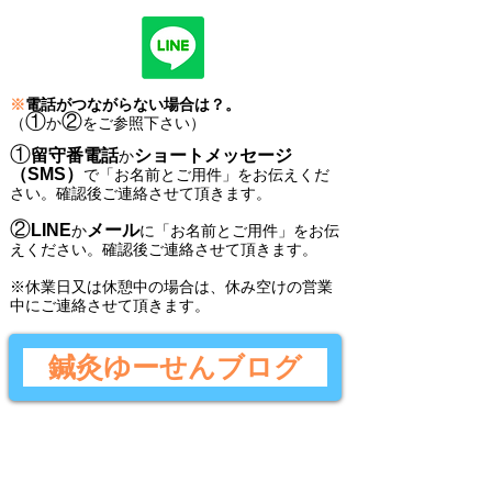
※
電話がつながらない場合は？。
①
②
（
か
をご参照下さい）
①
留守番電話
ショートメッセージ
か
（SMS）
で
「
お名前とご用件
」
をお伝えくだ
さい。
確認後ご連絡させて頂きます。
②
LINE
メール
か
に
「
お名前とご用件
」
をお伝
えください。
確認後
ご連絡させて頂きます。
​※休業日又は休憩中の場合は、休み空けの営業
中にご連絡させて頂きます。
鍼灸ゆーせんブログ