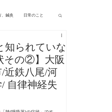
方、鍼灸
日常のこと
痛み
治療のツボ
と知られていな
児の症状
状その②】大阪
/近鉄八尾/河
毛症
顔面部の症状
/ 自律神経失
、腕痛、手指痛