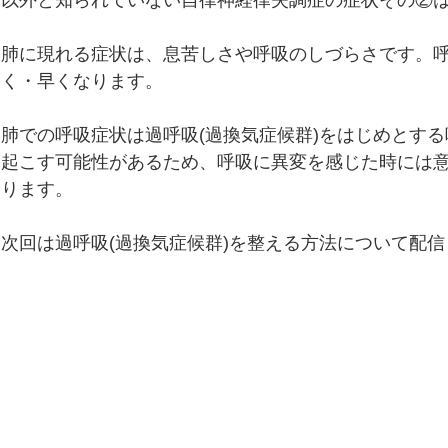
以外と知られていない自律神経律失調症の症状その②は
便秘、下痢、排尿異常
冷え性、のぼせ、むくみ
肺に現れる症状は、息苦しさや呼吸のしづらさです。
く・早くなります。
呼吸器の症状、過呼吸、過換気症候群
痔（じ）
肺での呼吸症状は過呼吸(過換気症候群)をはじめとす
起こす可能性があるため、呼吸に異変を感じた時には
リウマチ
ります。
次回は過呼吸(過換気症候群)を整える方法について配