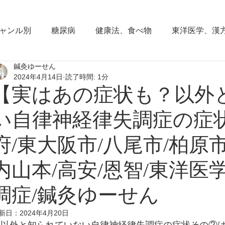
ャンル別
糖尿病
健康法、食べ物
東洋医学、漢
鍼灸ゆーせん
東洋思想
からだの働き
背部痛、腰痛、下半身の
2024年4月14日
読了時間: 1分
【実はあの症状も？以外
血圧の症状
頭部の症状
頭痛
夜間尿
小
い自律神経律失調症の症
府/東大阪市/八尾市/柏原市
睡眠障害、不眠症
花粉症(アレルギー性鼻炎）
脱
内山本/高安/恩智/東洋医学
調症/鍼灸ゆーせん
耳鳴り、難聴
更年期障害
肩こり
首痛、肩痛
新日：
2024年4月20日