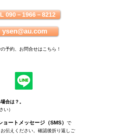
L 090－1966－8212
ysen@au.com
での
予約、お問合せはこちら
！
い場合は？
。
さい）
ショートメッセージ（SMS）
で
をお伝えください。
確認後折り返しご
。