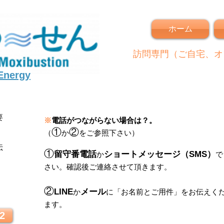
ホーム
訪問専門（ご自宅、オ
 Energy
要
※
電話がつながらない場合は？。
①
②
（
か
をご参照下さい）
伝
①
留守番電話
ショートメッセージ（SMS）
か
で
さい。
確認後ご連絡させて頂きます。
！
②
LINE
メール
か
に
「
お名前とご用件
」
をお伝えく
ます。
2