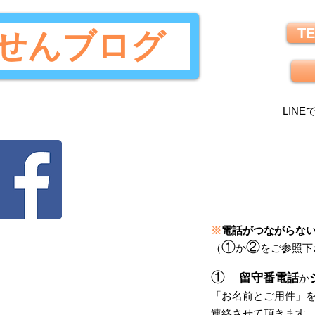
TE
せんブログ
LINE
※
電話がつながらな
①
②
（
か
をご参照下
①
留守番電話
か
「
お名前とご用件
」
連絡させて頂きます