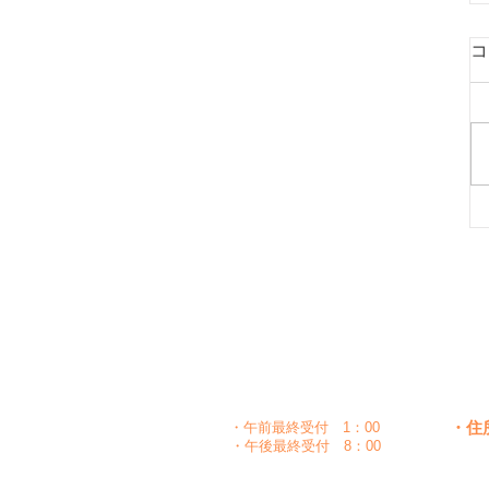
コ
月
時間
〇
午前
10：00～1：30
〇
〇
午後
5：00～8：30
・住
・午前最終受付 1：00
・午後最終受付 8：00