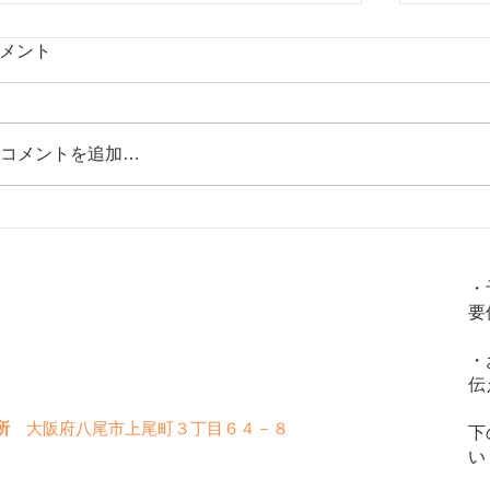
メント
コメントを追加…
【日光がセロトニンを増やす！「冬
【呼吸
火
金
土
水
木
日
季うつと日照時間」】心の栄養剤セ
す！】
・
ロトニン⑦
要
〇
〇
〇
〇
〇
✖
・
〇
〇
〇
✖
✖
伝
所
大阪府八尾市上尾町３丁目６４－８
下
い