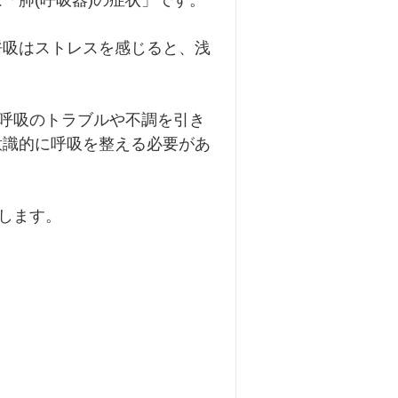
「肺(呼吸器)の症状」です。
東洋医学について
呼吸はストレスを感じると、浅
膝痛
扁桃腺炎
喘息
る呼吸のトラブルや不調を引き
意識的に呼吸を整える必要があ
信します。