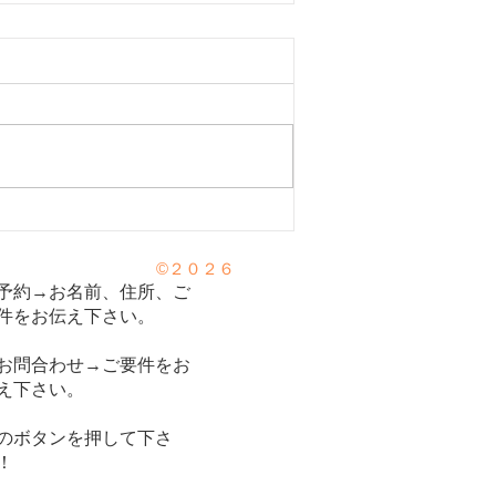
運動はセロトニンを増や
©２０２６
心の栄養剤セロトニン⑥
予約→お名前、住所、ご
件をお伝え下さい。
お問合わせ→ご要件をお
え下さい。
のボタンを押して下さ
！