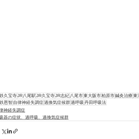
鉄久宝寺
JR八尾駅
JR久宝寺
JR志紀
八尾市
東大阪市
柏原市
鍼灸治療
東
鉄恩智
自律神経失調症
過換気症候群
過呼吸
丹田呼吸法
律神経失調症
吸器の症状、過呼吸、過換気症候群