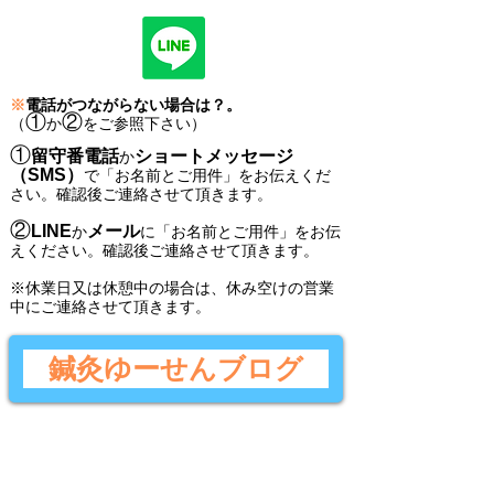
※
電話がつながらない場合は？。
①
②
（
か
をご参照下さい）
①
留守番電話
ショートメッセージ
か
（SMS）
で
「
お名前とご用件
」
をお伝えくだ
さい。
確認後ご連絡させて頂きます。
②
LINE
メール
か
に
「
お名前とご用件
」
をお伝
えください。
確認後
ご連絡させて頂きます。
​※休業日又は休憩中の場合は、休み空けの営業
中にご連絡させて頂きます。
鍼灸ゆーせんブログ