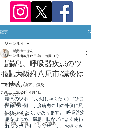
記事
ジャンル別
鍼灸ゆーせん
ジャンル別
2020年6月15日
読了時間: 1分
【喘息、呼吸器疾患のツ
糖尿病
ボ】大阪府八尾市/鍼灸ゆ
健康法、食べ物
ーせん/
東洋医学、漢方、鍼灸
更新日：
2024年4月4日
日常のこと
喘息のツボ ゛尺沢(しゃくたく) ゛ひじ
東洋思想
関節の外側、丁度筋肉の山の外側に尺
沢(しゃくたく) があります。  呼吸器疾
からだの働き
患をはじめ、喘息、咳などによく使わ
背部痛、腰痛、下半身の痛み
れるツボです。マッサージ、お灸でも