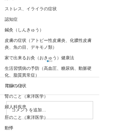
ストレス、イライラの症状
認知症
鍼灸（しんきゅう）
皮膚の症状（アトピー性皮膚炎、化膿性皮膚
炎、魚の目、デキモノ類）
家で出来るお灸（おきゅう）健康法
生活習慣病の予防（高血圧、糖尿病、動脈硬
化、脂質異常症）
胃腸の症状
コメント
腎のこと（東洋医学）
婦人科疾患
コメントを追加…
【大腸が弱ると花粉
腰痛、頻尿、骨
肝のこと（東洋医学）
に！？。花粉症の原因と
下、精力減退な
日常生活での対策を東洋
は「腎」の弱り
動悸
医学的な視点で解説！】
「腎」を整える
・予約→お名前、住所、ご要件
口,歯の症状