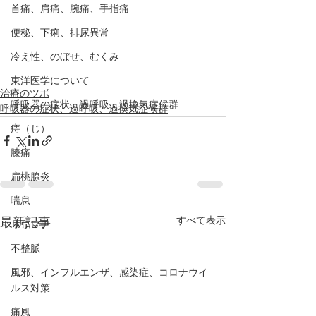
首痛、肩痛、腕痛、手指痛
便秘、下痢、排尿異常
冷え性、のぼせ、むくみ
東洋医学について
治療のツボ
呼吸器の症状、過呼吸、過換気症候群
呼吸器の症状、過呼吸、過換気症候群
痔（じ）
膝痛
扁桃腺炎
喘息
すべて表示
最新記事
リウマチ
不整脈
風邪、インフルエンザ、感染症、コロナウイ
ルス対策
痛風