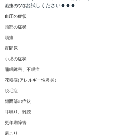
いいのでお試しください🍀🍀🍀  
治療のツボ
血圧の症状
頭部の症状
頭痛
夜間尿
小児の症状
睡眠障害、不眠症
花粉症(アレルギー性鼻炎）
脱毛症
顔面部の症状
耳鳴り、難聴
更年期障害
肩こり