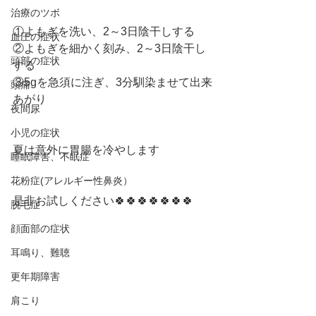
治療のツボ
①よもぎを洗い、2～3日陰干しする
血圧の症状
②よもぎを細かく刻み、2～3日陰干し
頭部の症状
する
③5gを急須に注ぎ、3分馴染ませて出来
頭痛
あがり
夜間尿
小児の症状
夏は意外に胃腸を冷やします
睡眠障害、不眠症
花粉症(アレルギー性鼻炎）
是非お試しください🍀🍀🍀🍀🍀🍀🍀
脱毛症
顔面部の症状
耳鳴り、難聴
更年期障害
肩こり