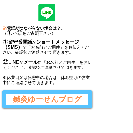
※
電話がつながらない場合は？。
①
②
（
か
をご参照下さい）
①
留守番電話
ショートメッセージ
か
（SMS）
で
「
お名前とご用件
」
をお伝えくだ
さい。
確認後ご連絡させて頂きます。
②
LINE
メール
か
に
「
お名前とご用件
」
をお伝
えください。
確認後
ご連絡させて頂きます。
​※休業日又は休憩中の場合は、休み空けの営業
中にご連絡させて頂きます。
鍼灸ゆーせんブログ