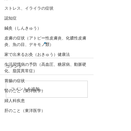
ストレス、イライラの症状
認知症
鍼灸（しんきゅう）
皮膚の症状（アトピー性皮膚炎、化膿性皮膚
炎、魚の目、デキモノ類）
家で出来るお灸（おきゅう）健康法
生活習慣病の予防（高血圧、糖尿病、動脈硬
コメント
化、脂質異常症）
胃腸の症状
コメントを追加…
血液ドロドロになるとど
【日光がセロト
腎のこと（東洋医学）
うなる？。血液ドロドロ
やす！「冬季う
婦人科疾患
のリスク解説と、ならな
時間」】心の栄
肝のこと（東洋医学）
いためにはどうすれば良
トニン⑦
・予約→お名前、住所、ご要件
いの？その対策方法を解
動悸
をお伝え下さい。
説。
口,歯の症状