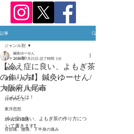
記事
ジャンル別
鍼灸ゆーせん
ジャンル別
2019年7月21日
読了時間: 1分
【冷え症に良い、よもぎ茶
糖尿病
の作り方❗️】鍼灸ゆーせん/
健康法、食べ物
大阪府八尾市
東洋医学、漢方、鍼灸
こんばんは！
日常のこと
東洋思想
冷え症に良い、よもぎ茶の作り方につ
からだの働き
いて書きます❗️
背部痛、腰痛、下半身の痛み