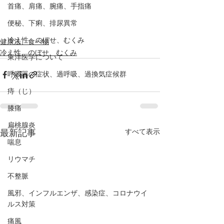
首痛、肩痛、腕痛、手指痛
便秘、下痢、排尿異常
冷え性、のぼせ、むくみ
健康法、食べ物
冷え性、のぼせ、むくみ
東洋医学について
呼吸器の症状、過呼吸、過換気症候群
痔（じ）
膝痛
扁桃腺炎
すべて表示
最新記事
喘息
リウマチ
不整脈
風邪、インフルエンザ、感染症、コロナウイ
ルス対策
痛風